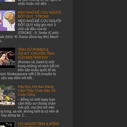
nhắc hoặc nói đến ...
MẸO NHỎ ĐỂ CỨU NGƯỜI
ĐỘT QUỴ_STROKE
MẸO NHỎ ĐỂ CỨU NGƯỜI
ĐỘT QUỴ Hãy ghi nhớ 3
chữ cái đầu của từ
STROKE: -S: Smile (Cười) -
Talk (Nói) -R: Raise (Đưa tay lên) Mạch
...
TÌNH SỬ ROMEO &
JULIET- CHUYỆN TÌNH
CỦA MỌI THỜI ĐẠI
(Romeo và Juliet là một
trong những vở kịch bất hủ
trên sân khấu quốc tế do
liam Shakespeare viết.Cốt chuyện là
h yêu say đắm với kết...
Hãy Đọc Khi Bạn Đang
Cảm Thấy Chán Nản Về
Cuộc Sống
– Bỗng có một ngày bạn
cảm thấy sự chùng chân
mỏi gối, mọi thứ trở nên
g lung, xa vời, không biết là có nên đi
p hay dừng lại. C...
VỢ, NGƯỜI TÌNH & HỒNG