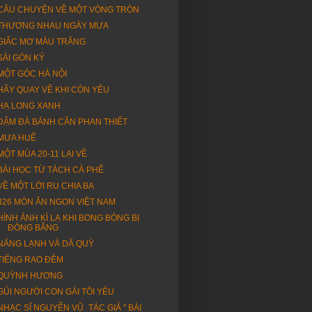
CÂU CHUYỆN VỀ MỘT VÒNG TRÒN
THƯƠNG NHAU NGÀY MƯA
GIẤC MƠ MÀU TRẮNG
SÀI GÒN KÝ
MỘT GÓC HÀ NỘI
HÃY QUAY VỀ KHI CÒN YÊU
HẠ LONG XANH
ĐẬM ĐÀ BÁNH CĂN PHAN THIẾT
MƯA HUẾ
MỘT MÙA 20-11 LẠI VỀ
BÀI HỌC TỪ TÁCH CÀ PHÊ
VỀ MỘT LỜI RU CHIA BA
326 MÓN ĂN NGON VIỆT NAM
HÌNH ẢNH KÌ LẠ KHI BONG BÓNG BỊ
ĐÓNG BĂNG
NẮNG LẠNH VÀ DÃ QUỲ
TIẾNG RAO ĐÊM
QUỲNH HƯƠNG
GỦI NGƯỜI CON GÁI TÔI YÊU
NHẠC SĨ NGUYỄN VŨ_TÁC GIẢ " BÀI