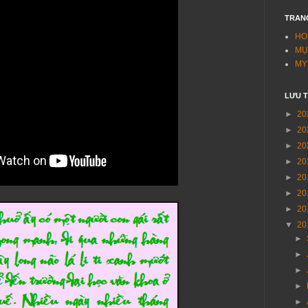
TRAN
HO
MỤ
MY
LƯU 
►
20
►
20
►
20
►
20
►
20
►
20
►
20
▼
20
►
►
►
►
►