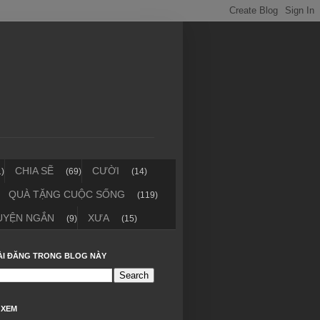
CHIA SẼ
CƯỜI
1)
(69)
(14)
QUÀ TẶNG CUỘC SỐNG
(119)
UYỆN NGẮN
XƯA
(9)
(15)
ÀI ĐĂNG TRONG BLOG NÀY
 XEM