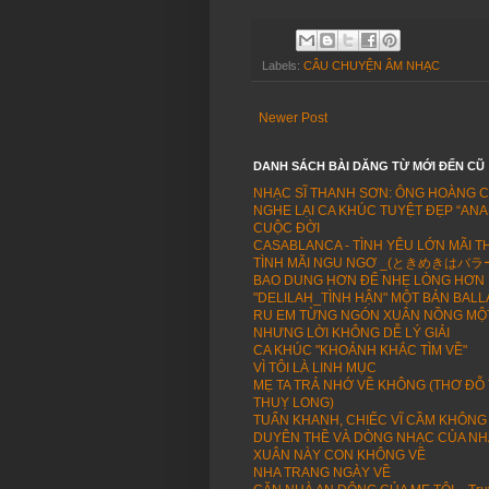
Labels:
CÂU CHUYỆN ÂM NHẠC
Newer Post
DANH SÁCH BÀI DĂNG TỪ MỚI ĐẾN CŨ
NHẠC SĨ THANH SƠN: ÔNG HOÀNG 
NGHE LẠI CA KHÚC TUYỆT ĐẸP “ANA
CUỘC ĐỜI
CASABLANCA - TÌNH YÊU LỚN MÃI T
TÌNH MÃI NGU NGƠ _(ときめきはバラード -
BAO DUNG HƠN ĐỂ NHẸ LÒNG HƠN 
"DELILAH_TÌNH HẬN" MỘT BẢN BALL
RU EM TỪNG NGÓN XUÂN NỒNG MỘT
NHƯNG LỜI KHÔNG DỄ LÝ GIẢI
CA KHÚC "KHOẢNH KHẮC TÌM VỀ"
VÌ TÔI LÀ LINH MỤC
MẸ TA TRẢ NHỚ VỀ KHÔNG (THƠ ĐỖ
THUỴ LONG)
TUẤN KHANH, CHIẾC VĨ CẦM KHÔNG
DUYÊN THỀ VÀ DÒNG NHẠC CỦA NH
XUÂN NÀY CON KHÔNG VỀ
NHA TRANG NGÀY VỀ