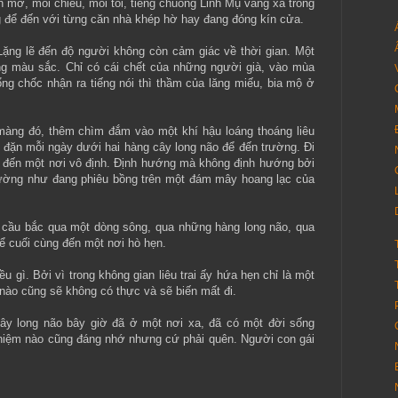
 mơ, mỗi chiều, mỗi tối, tiếng chuông Linh Mụ vang xa trong
g để đến với từng căn nhà khép hờ hay đang đóng kín cửa.
. Lặng lẽ đến độ người không còn cảm giác về thời gian. Một
ng màu sắc. Chỉ có cái chết của những người già, vào mùa
ổng chốc nhận ra tiếng nói thì thầm của lăng miếu, bia mộ ở
màng đó, thêm chìm đắm vào một khí hậu loáng thoáng liêu
u đặn mỗi ngày dưới hai hàng cây long não để đến trường. Ði
 đến một nơi vô định. Ðịnh hướng mà không định hướng bởi
ường như đang phiêu bồng trên một đám mây hoang lạc của
 cầu bắc qua một dòng sông, qua những hàng long não, qua
 cuối cùng đến một nơi hò hẹn.
gì. Bởi vì trong không gian liêu trai ấy hứa hẹn chỉ là một
 nào cũng sẽ không có thực và sẽ biến mất đi.
ây long não bây giờ đã ở một nơi xa, đã có một đời sống
ỷ niệm nào cũng đáng nhớ nhưng cứ phải quên. Người con gái