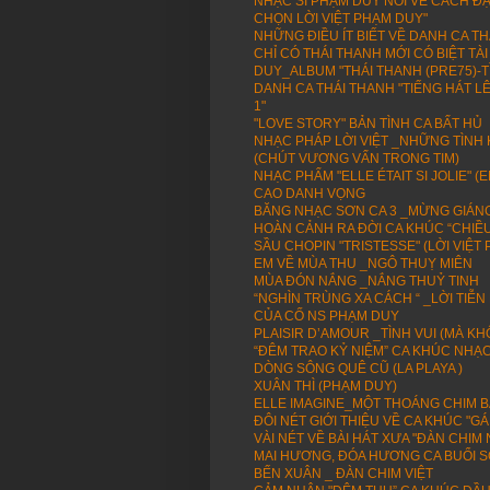
NHẠC SĨ PHẠM DUY NÓI VỀ CÁCH ĐẶ
CHỌN LỜI VIỆT PHẠM DUY"
NHỮNG ĐIỀU ÍT BIẾT VỀ DANH CA T
CHỈ CÓ THÁI THANH MỚI CÓ BIỆT T
DUY_ALBUM "THÁI THANH (PRE75)-T
DANH CA THÁI THANH "TIẾNG HÁT L
1"
"LOVE STORY" BẢN TÌNH CA BẤT HỦ
NHẠC PHÁP LỜI VIỆT _NHỮNG TÌN
(CHÚT VƯƠNG VẤN TRONG TIM)
NHẠC PHẨM "ELLE ÉTAIT SI JOLIE" 
CAO DANH VỌNG
BĂNG NHẠC SƠN CA 3 _MỪNG GIÁNG 
HOÀN CẢNH RA ĐỜI CA KHÚC “CHIỀU
SẦU CHOPIN "TRISTESSE" (LỜI VIỆT
EM VỀ MÙA THU _NGÔ THUỴ MIÊN
MÙA ĐÓN NẮNG _NẮNG THUỶ TINH
“NGHÌN TRÙNG XA CÁCH “ _LỜI TIỄ
CỦA CỐ NS PHẠM DUY
PLAISIR D’AMOUR _TÌNH VUI (MÀ KH
“ĐÊM TRAO KỶ NIỆM” CA KHÚC NHẠ
DÒNG SÔNG QUÊ CŨ (LA PLAYA )
XUÂN THÌ (PHẠM DUY)
ELLE IMAGINE_MỘT THOÁNG CHIM BAY
ĐÔI NÉT GIỚI THIỆU VỀ CA KHÚC "
VÀI NÉT VỀ BÀI HÁT XƯA "ĐÀN CHI
MAI HƯƠNG, ĐÓA HƯƠNG CA BUỔI 
BẾN XUÂN _ ĐÀN CHIM VIỆT