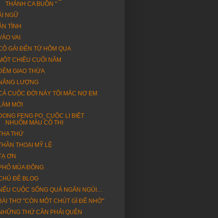
THÁNH CA BUỒN "
ÁI NGỮ
ÂN TÌNH
VÀO VAI
CÔ GÁI ĐẾN TỪ HÔM QUA
MỘT CHIỀU CUỐI NĂM
ĐÊM GIAO THỪA
NĂNG LƯỢNG
CẢ CUỘC ĐỜI NÀY TÔI MẮC NỢ EM
LÀM MỚI
DONG FENG PO_CUỘC LI BIỆT
NHUỐM MÀU CỔ THI
THA THỨ
THẦN THOẠI MỸ LỆ
TẠ ƠN
PHỐ MÙA ĐÔNG
CHỦ ĐỀ BLOG
NẾU CUỘC SỐNG QUÁ NGẮN NGỦI…
BÀI THƠ "CÒN MỘT CHÚT GÌ ĐỂ NHỚ"
NHỮNG THỨ CẦN PHẢI QUÊN