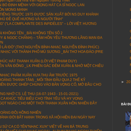
ện ngắn của nhà Văn Nguyễn Tường Thiết
N BÓ ĐỊNH MỆNH VỚI GIỌNG HÁT CA SĨ NGỌC LAN
HỒN MONG MANH
I TIẾNG TRƯỚC 1975 ĐƯỢC SẢN XUẤT BỞI NS DUY KHÁNH
HỦ ĐỀ QUÊ HƯƠNG VÀ NGƯỜI TÌNH"
 (“LA COMPLAINTE DES INFIDÈLES” – LỜI VIỆT: HƯƠNG
I KHÔNG TÊN _BÀI KHÔNG TÊN SỐ 2
DUY & NGỌC CHÁNH) – TÂM HỒN YÊU THƯƠNG LÃNG MẠN ĐA
ỚN
 LÁI ĐÒ" (THƠ NGUYỄN BÍNH-NHẠC NGUYỄN ĐÌNH PHÚC)
 NHẠC VỚI THÀNH PHỐ MÙ SƯƠNG _BÀI THƠ HOA ĐÀO (PRE
HÚC HÁT THANH XUÂN (LỜI VIỆT PHẠM DUY)
N VĂN ĐÔNG _LK PHIÊN GÁC ĐÊM XUÂN & NHỚ MỘT CHIỀU
 NHẠC PHẨM XUÂN XƯA THU ÂM TRƯỚC 1975
 HOÀNG THANH TÂM) _MỐI TÌNH ĐẦU QUA 2 THẾ KỶ
►
20
U TIÊN ĐƯỢC GHÉP CHUNG VÀO BẢN VỌNG CỔ, MỞ ĐẦU CHO
G NHỚ CS. LỆ THU (16-07-1943 - 15-01-2021)
 CA KHÚC TIÊU BIỂU CHO TÌNH YÊU VÀ HY VỌNG
NGỌT NGÀO CHO MỘT THỜI THANH XUÂN HỒN NHIÊN ĐẦY
BÀI Đ
OÀNG ĐÔ) HỒNG NHIÊN
ẢNH ĐỜI BẤT HẠNH TRONG XÃ HỘI HIỆN ĐẠI NGÀY NAY
I SỬ CA CÓ TÊN"NHẠC XƯA" VIẾT VỀ HAI BÀ TRƯNG