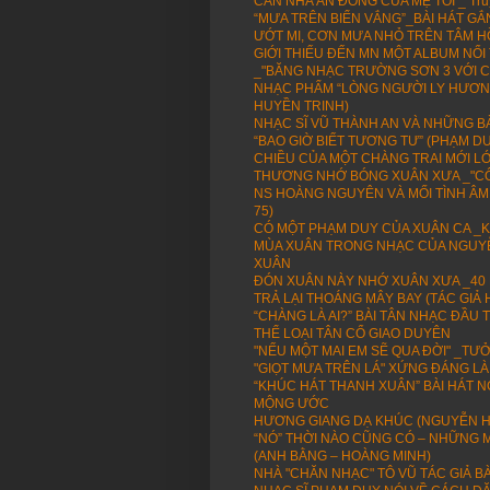
CĂN NHÀ AN ĐÔNG CỦA MẸ TÔI _ Truy
“MƯA TRÊN BIỂN VẮNG”_BÀI HÁT GẮ
ƯỚT MI, CƠN MƯA NHỎ TRÊN TÂM 
GIỚI THIẾU ĐẾN MN MỘT ALBUM NỔ
_"BĂNG NHẠC TRƯỜNG SƠN 3 VỚI C
NHẠC PHẨM “LÒNG NGƯỜI LY HƯƠNG”
HUYỀN TRINH)
NHẠC SĨ VŨ THÀNH AN VÀ NHỮNG BÀ
“BAO GIỜ BIẾT TƯƠNG TƯ” (PHẠM 
CHIỀU CỦA MỘT CHÀNG TRAI MỚI L
THƯƠNG NHỚ BÓNG XUÂN XƯA _"CÔ
NS HOÀNG NGUYÊN VÀ MỐI TÌNH ÂM
75)
CÓ MỘT PHẠM DUY CỦA XUÂN CA _K
MÙA XUÂN TRONG NHẠC CỦA NGUYỄ
XUÂN
ĐÓN XUÂN NÀY NHỚ XUÂN XƯA _40
TRẢ LẠI THOÁNG MÂY BAY (TÁC GIẢ
“CHÀNG LÀ AI?” BÀI TÂN NHẠC ĐẦ
THỂ LOẠI TÂN CỔ GIAO DUYÊN
"NẾU MỘT MAI EM SẼ QUA ĐỜI" _TƯỞN
"GIỌT MƯA TRÊN LÁ" XỨNG ĐÁNG LÀ
“KHÚC HÁT THANH XUÂN” BÀI HÁT 
MỘNG ƯỚC
HƯƠNG GIANG DẠ KHÚC (NGUYỄN H
“NÓ” THỜI NÀO CŨNG CÓ – NHỮNG M
(ANH BẰNG – HOÀNG MINH)
NHÀ "CHĂN NHẠC" TÔ VŨ TÁC GIẢ BÀ