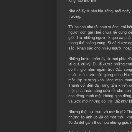
long não mờ mịt.
Nhà cô ấy ở bên kia sông, mỗi ngày 
trường.
Từ balcon nhà tôi nhìn xuống, cái bó
người con gái Huế chưa hề dùng đ
giờ. Trừ những người ở quá xa phải
thong thả hoàng cung. Ði để được n
sắc. Nhan sắc cho nhiều người hoặc 
Những bước chân ấy từ mọi phía đổ 
lại quá cũ kỹ. Ði để được những co
có thì giờ nhìn ngắm trời đất, sôn
muối, mù u và một giòng sông Hươ
một lớp sương khói lãng mạn than
Thành cổ, đền đài, lăng tẩm khiến
một phần nào cũng cứu rỗi cho con 
cho riêng mình một không gian riên
và ước mơ những cõi trời đất như k
Nhưng thật sự thực và mơ là gì? Thật
những ảo ảnh đó đã có một thời, khá
đó đã dệt gấm theo hoa những giấc 