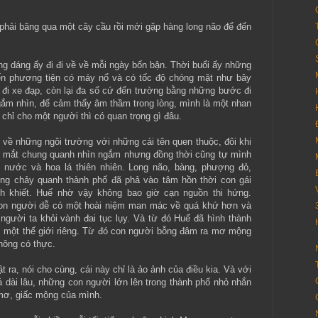
phải băng qua một cây cầu rồi mới gặp hàng long não để đến
ng dáng ấy đi đi về về mỗi ngày bốn bận. Thời buổi ấy những
ến phương tiện có máy nổ và có tốc độ chóng mặt như bây
 đi xe đạp, còn lại đa số cứ đến trường bằng những bước đi
gắm nhìn, để cảm thấy âm thầm trong lòng, mình là một nhan
chỉ cho một người thì có quan trọng gì đâu.
về những ngôi trường với những cái tên quen thuộc, đôi khi
n mắt chung quanh nhìn ngắm nhưng đồng thời cũng tự mình
g nước và hoa lá thiên nhiên. Long não, bàng, phượng đỏ,
ng chảy quanh thành phố đã phả vào tâm hồn thời con gái
h khiết. Huế nhờ vậy không bao giờ cạn nguồn thi hứng.
 con người dễ có một hoài niệm man mác về quá khứ hơn và
người ta khỏi vành đai tục lụy. Và từ đó Huế đã hình thành
g, một thế giới riêng. Từ đó con người bỗng đâm ra mơ mộng
hông có thực.
 ra, nói cho cùng, cái này chỉ là ảo ảnh của điều kia. Và với
 dài lâu, những con người lớn lên trong thành phố nhỏ nhắn
mơ, giấc mộng của mình.