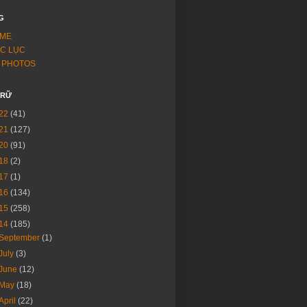
G
ME
C LỤC
 PHOTOS
TRỮ
22
(41)
21
(127)
20
(91)
18
(2)
17
(1)
16
(134)
15
(258)
14
(185)
September
(1)
July
(3)
June
(12)
May
(18)
April
(22)