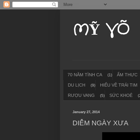
MỸ VÕ
70 NĂM TÌNH CA
ẨM THỰC
(1)
DU LỊCH
HIỂU VỀ TRÁI TIM
(9)
RƯỢU VANG
SỨC KHOẺ
(5)
(
January 27, 2014
DIỄM NGÀY XƯA