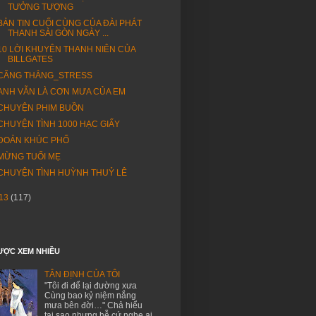
TƯỞNG TƯỢNG
BẢN TIN CUỐI CÙNG CỦA ĐÀI PHÁT
THANH SÀI GÒN NGÀY ...
10 LỜI KHUYÊN THANH NIÊN CỦA
BILLGATES
CĂNG THẲNG_STRESS
ANH VẪN LÀ CƠN MƯA CỦA EM
CHUYỆN PHIM BUỒN
CHUYỆN TÌNH 1000 HẠC GIẤY
ĐOẢN KHÚC PHỐ
MỪNG TUỔI MẸ
CHUYỆN TÌNH HUỲNH THUỶ LÊ
13
(117)
ƯỢC XEM NHIỀU
TÂN ĐỊNH CỦA TÔI
"Tôi đi để lại đường xưa
Cùng bao kỷ niệm nắng
mưa bên đời…" Chả hiểu
tại sao nhưng hễ cứ nghe ai