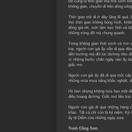
Ðó cũng là thời gian mà mỗi sớm tinh
không gian, chuyền đi trên dòng sôn
Thời gian trôi đi ở đây lặng lẽ quá
thứ thời gian không bóng hình, khô
đông giá rét, mới làm sực tỉnh và b
những vùng đồi núi chung quanh.
Trong không gian tĩnh mịch và mơ 
trai, người con gái ấy vẫn đi qua đề
đến trường mà đôi lúc dường như đi
vì những bước chân ngày nào ấy d
giấc mơ.
Người con gái ấy đã đi qua một cây
những mùa mưa nắng khắc nghiệt, để
Hò hẹn nhưng không hứa hẹn một điều 
điều hoang đường. Giấc mơ liêu trai
Người con gái đi qua những hàng c
khác. Tất cả chỉ còn là kỷ niệm. K
ấy là Diễm của những ngày xưa.
Trịnh Công Sơn