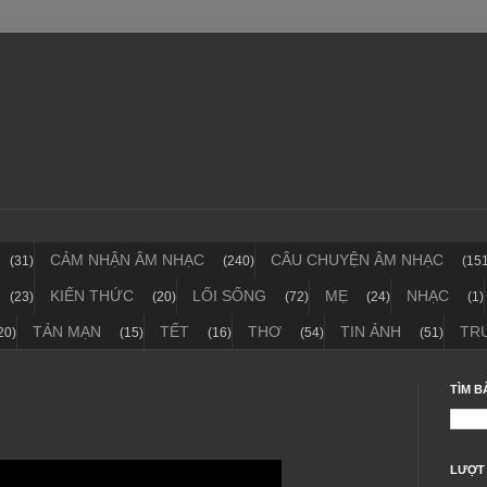
CẢM NHẬN ÂM NHẠC
CÂU CHUYỆN ÂM NHẠC
(31)
(240)
(15
KIẾN THỨC
LỐI SỐNG
MẸ
NHẠC
(23)
(20)
(72)
(24)
(1)
TẢN MẠN
TẾT
THƠ
TIN ẢNH
TR
20)
(15)
(16)
(54)
(51)
TÌM B
LƯỢT