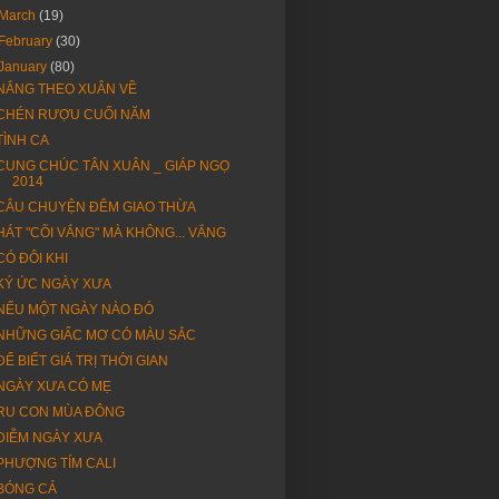
March
(19)
February
(30)
January
(80)
NẮNG THEO XUÂN VỀ
CHÉN RƯỢU CUỐI NĂM
TÌNH CA
CUNG CHÚC TÂN XUÂN _ GIÁP NGỌ
2014
CÂU CHUYỆN ĐÊM GIAO THỪA
HÁT "CÕI VẮNG" MÀ KHÔNG... VẮNG
CÓ ĐÔI KHI
KÝ ỨC NGÀY XƯA
NẾU MỘT NGÀY NÀO ĐÓ
NHỮNG GIẤC MƠ CÓ MÀU SẮC
ĐỂ BIẾT GIÁ TRỊ THỜI GIAN
NGÀY XƯA CÓ MẸ
RU CON MÙA ĐÔNG
DIỄM NGÀY XƯA
PHƯỢNG TÍM CALI
BÓNG CẢ