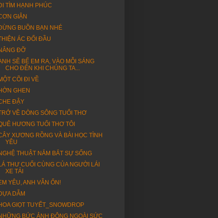
ĐI TÌM HẠNH PHÚC
CƠN GIẬN
ĐỪNG BUỒN BẠN NHÉ
THIỆN ÁC ĐỐI ĐẦU
NÂNG ĐỠ
ANH SẼ BẾ EM RA, VÀO MỖI SÁNG
CHO ĐẾN KHI CHÚNG TA...
MỘT CÕI ĐI VỀ
HỜN GHEN
CHE ĐẬY
TRỞ VỀ DÒNG SÔNG TUỔI THƠ
QUÊ HƯƠNG TUỔI THƠ TÔI
CÂY XƯƠNG RỒNG VÀ BÀI HỌC TÌNH
YÊU
NGHỆ THUẬT NẮM BẮT SỰ SỐNG
LÁ THƯ CUỐI CÙNG CỦA NGƯỜI LÁI
XE TẢI
EM YÊU, ANH VẪN ỔN!
DỰA DẪM
HOA GIỌT TUYẾT_SNOWDROP
NHỮNG BỨC ẢNH ĐỘNG NGOÀI SỨC