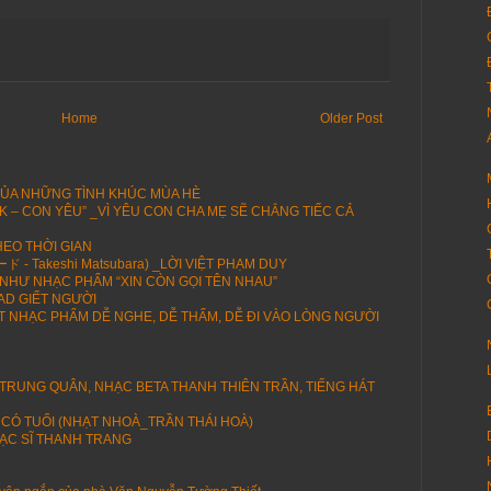
Home
Older Post
CỦA NHỮNG TÌNH KHÚC MÙA HÈ
K – CON YÊU” _VÌ YÊU CON CHA MẸ SẼ CHẲNG TIẾC CẢ
HEO THỜI GIAN
 Takeshi Matsubara) _LỜI VIỆT PHẠM DUY
NHƯ NHẠC PHẨM “XIN CÒN GỌI TÊN NHAU”
AD GIẾT NGƯỜI
 NHẠC PHẨM DỄ NGHE, DỄ THẤM, DỄ ĐI VÀO LÒNG NGƯỜI
 TRUNG QUÂN, NHẠC BETA THANH THIÊN TRẦN, TIẾNG HÁT
 CÓ TUỔI (NHẠT NHOÀ_TRẦN THÁI HOÀ)
ẠC SĨ THANH TRANG