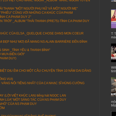
T LỜI VIỆT CHO NHẠC NGOẠI _ALBUM "NHẠC NGOẠI TUYỂN
HÁI THANH "MỘT NGƯỜI PHỤ NỮ VÀ MỘT NGƯỜI MẸ"
ÀI “PHIÊU” CŨNG VỚI NHỮNG CA KHÚC CỦA PHẠM
ÌNH CA PHẠM DUY 2"
ÊN TRỜI" _ALBUM "THÁI THANH (PRE75)-TÌNH CA PHẠM DUY
H KHÚC CỦA ELSA _QUELQUE CHOSE DANS MON COEUR
T: 
máu
(EM ĐẸP NHƯ MƠ) ĐÃ MANG NS ALAIN BARRIÈRE ĐẾN ĐỈNH
SINH _TÌNH YÊU & THANH BÌNH”
 MƯA BIÊN GIỚI”
 PHẠM DUY)
Wil
N BIỆT DỊU ÊM CHO MỘT CÂU CHUYỆN TÌNH 10 NĂM DAI DẲNG
tìn
ÔNG VUI)
C VÀNG NỔI TIẾNG NHẤT CỦA CA NHẠC SĨ HÙNG CƯỜNG
 (LỜI VIỆT KHÚC LAN) tiếng hát NGỌC LAN
GÁNH LÚA" MỘT SÁNG TÁC CỦA NS PHẠM DUY
môn
M NHỎ" CỦA NS PHẠM DUY
tiế
SỚM