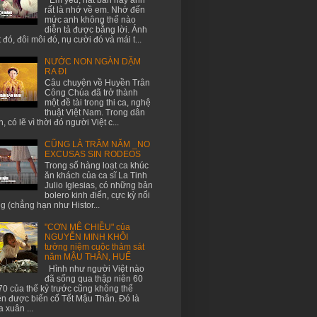
rất là nhớ về em. Nhớ đến
mức anh không thể nào
diễn tả được bằng lời. Ánh
 đó, đôi môi đó, nụ cười đó và mái t...
NƯỚC NON NGÀN DẶM
RA ĐI
Câu chuyện về Huyền Trân
Công Chúa đã trở thành
một đề tài trong thi ca, nghệ
thuật Việt Nam. Trong dân
n, có lẽ vì thời đó người Việt c...
CŨNG LÀ TRĂM NĂM _NO
EXCUSAS SIN RODEOS
Trong số hàng loạt ca khúc
ăn khách của ca sĩ La Tinh
Julio Iglesias, có những bản
bolero kinh điển, cực kỳ nổi
ng (chẳng hạn như Histor...
"CƠN MÊ CHIỀU" của
NGUYỄN MINH KHÔI
tưởng niệm cuộc thảm sát
năm MẬU THÂN, HUẾ
Hình như người Việt nào
đã sống qua thập niên 60
70 của thế kỷ trước cũng không thể
n được biến cố Tết Mậu Thân. Đó là
 xuân ...