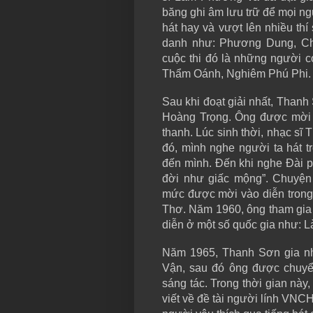
băng ghi âm lưu trữ để mọi ng
hát hay và vượt lên nhiều thí
danh như: Phương Dung, Ch
cuộc thi đó là những người 
Thẩm Oánh, Nghiêm Phú Phi.
Sau khi đoạt giải nhất, Thanh
Hoàng Trọng. Ông được mời l
thanh. Lúc sinh thời, nhạc sĩ
đó, mình nghe người ta hát t
đến mình. Đến khi nghe Đài p
đời như giấc mộng”. Chuyện
mức được mời vào diễn trong
Thơ. Năm 1960, ông tham gia 
diễn ở một số quốc gia như: 
Năm 1965, Thanh Sơn gia nh
Vận, sau đó ông được chuyể
sáng tác. Trong thời gian này
viết về đề tài người lính VNC