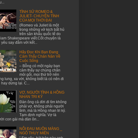
...
TÌNH SỬ ROMEO &
JULIET- CHUYỆN TÌNH
CỦA MỌI THỜI ĐẠI
(Romeo và Juliet là một
trong những vở kịch bất hủ
trên sân khấu quốc tế do
liam Shakespeare viết.Cốt chuyện là
h yêu say đắm với kết...
Hãy Đọc Khi Bạn Đang
Cảm Thấy Chán Nản Về
Cuộc Sống
– Bỗng có một ngày bạn
cảm thấy sự chùng chân
mỏi gối, mọi thứ trở nên
g lung, xa vời, không biết là có nên đi
p hay dừng lại. C...
VỢ, NGƯỜI TÌNH & HỒNG
NHAN TRI KỶ
Đàn ông cả đời đi tìm không
phải vợ, không phải người
tình, mà là Hồng nhan tri kỷ.
Tạm định nghĩa: Vợ là
ời con gái mà đàn ôn...
NỖI ĐAU MUỘN MÀNG _
NGÔ THUỴ MIÊN
“ Em yêu, hát bản này anh