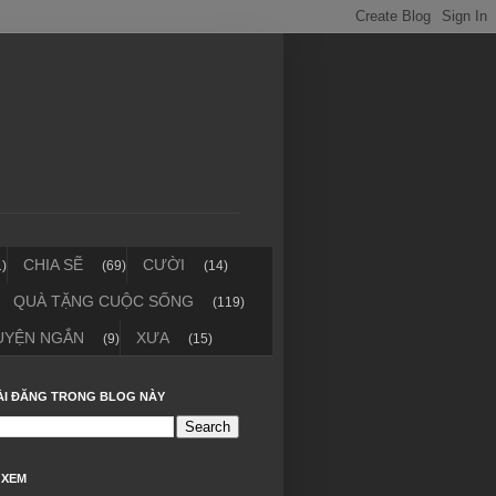
CHIA SẼ
CƯỜI
1)
(69)
(14)
QUÀ TẶNG CUỘC SỐNG
(119)
UYỆN NGẮN
XƯA
(9)
(15)
ÀI ĐĂNG TRONG BLOG NÀY
 XEM