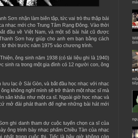
máu
h Sơn nhận làm biên tập, tức vai trò thu thập bài
 ca nhạc mới cho Trung Tâm Rạng Đông. Vào thời
bắt đầu về Việt Nam, và một số bài hát cũ được
ĩ Thanh Sơn hay giúp cho anh em bạn bằng cách
Wil
tìn
 từ thời trước năm 1975 vào chương trình.
Thiện, ông sinh năm 1938 (có tài liệu ghi là 1940)
 sinh ra trong một gia đình có 12 người con, ông
môn
tiế
lưu lạc ở Sài Gòn, và bắt đầu học nhạc với nhạc
 ông không nghĩ mình sẽ trở thành một nhạc sĩ mà
 sân khấu như một ca sĩ. Ngoài giờ học nhạc và
cứ mở đài phát thanh để nghe những bài hát mới
ngư
Sơn ghi danh tham dự cuộc tuyển chọn ca sĩ của
này ông trình bày nhạc phẩm Chiều Tàn của nhạc
 nhất trong cuộc thi. Tiếc là bây giờ không còn