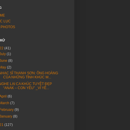
G
ME
C LỤC
 PHOTOS
TRỮ
22
(41)
July
(1)
June
(8)
May
(2)
NHẠC SĨ THANH SƠN: ÔNG HOÀNG
CỦA NHỮNG TÌNH KHÚC M...
NGHE LẠI CA KHÚC TUYỆT ĐẸP
“ANAK – CON YÊU” _VÌ YÊ...
April
(6)
March
(7)
February
(9)
January
(8)
21
(127)