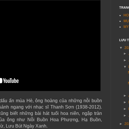
TRAN
HO
MỤ
MY
LƯU 
▼
20
►
►
▼
►
dấu ấn mùa Hè, ông hoàng của những nỗi buồn
►
 sánh ngang với nhạc sĩ Thanh Sơn (1938-2012).
►
ng biết những bài hát tuổi hoa niên, ngập tràn
►
 của ông như Nỗi Buồn Hoa Phượng, Hạ Buồn,
►
20
ừ, Lưu Bút Ngày Xanh.