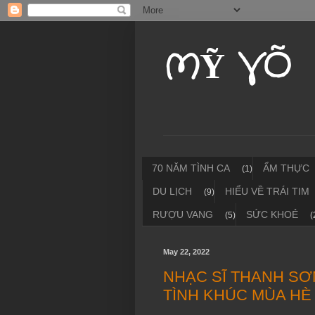
MỸ VÕ
70 NĂM TÌNH CA
ẨM THỰC
(1)
DU LỊCH
HIỂU VỀ TRÁI TIM
(9)
RƯỢU VANG
SỨC KHOẺ
(5)
(
May 22, 2022
NHẠC SĨ THANH S
TÌNH KHÚC MÙA HÈ