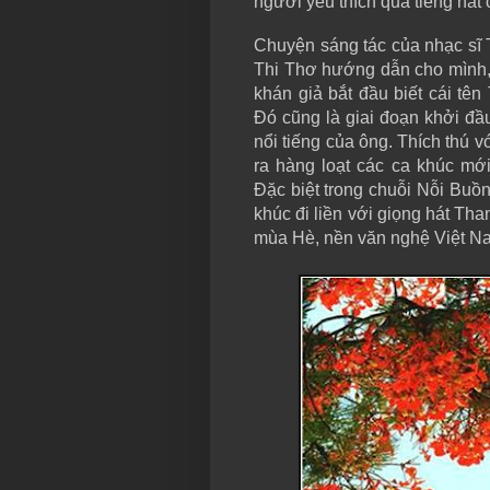
người yêu thích qua tiếng há
Chuyện sáng tác của nhạc sĩ 
Thi Thơ hướng dẫn cho mình,
khán giả bắt đầu biết cái t
Đó cũng là giai đoạn khởi đầ
nổi tiếng của ông. Thích thú v
ra hàng loạt các ca khúc mớ
Đặc biệt trong chuỗi Nỗi Bu
khúc đi liền với giọng hát Tha
mùa Hè, nền văn nghệ Việt N