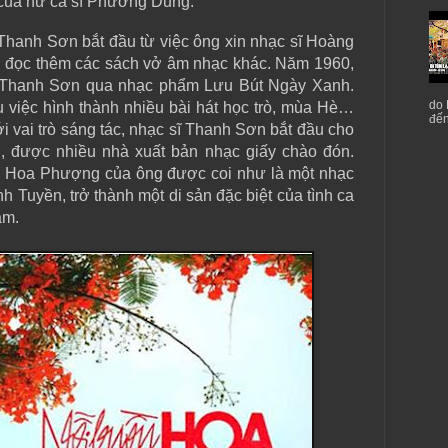
t của nữ ca sĩ Phương Dung.
Thanh Sơn bắt đầu từ việc ông xin nhạc sĩ Hoàng
 đọc thêm các sách vở âm nhạc khác. Năm 1960,
ên Thanh Sơn qua nhạc phẩm Lưu Bút Ngày Xanh.
do 
u việc hình thành nhiều bài hát học trò, mùa Hè…
đến
ới vai trò sáng tác, nhạc sĩ Thanh Sơn bắt đầu cho
i, được nhiều nhà xuất bản nhạc giấy chào đón.
ồn Hoa Phượng của ông được coi như là một nhạc
nh Tuyền, trở thành một di sản đặc biệt của tình ca
am.