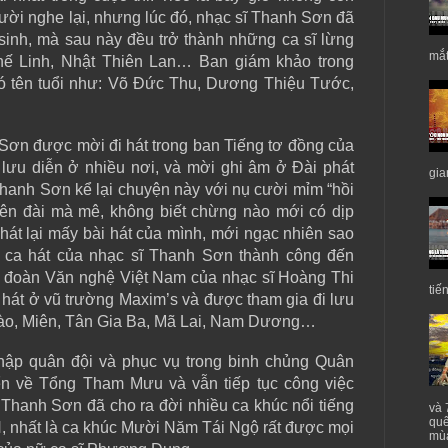
ười nghe lại, nhưng lúc đó, nhạc sĩ Thanh Sơn đã
 sinh, mà sau này đều trở thành những ca sĩ lừng
mắt
ế Linh, Nhật Thiên Lan… Ban giám khảo trong
có tên tuổi như: Võ Đức Thu, Dương Thiệu Tước,
 Sơn được mời đi hát trong ban Tiếng tơ đồng của
ưu diễn ở nhiều nơi, và mời ghi âm ở Đài phát
gia
 Thanh Sơn kể lại chuyện này với nụ cười mỉm “hồi
rên đài mà mê, không biết chừng nào mới có dịp
hát lại mấy bài hát của mình, mới ngạc nhiên sao
 ca hát của nhạc sĩ Thanh Sơn thành công đến
 đoàn Văn nghệ Việt Nam của nhạc sĩ Hoàng Thi
tiế
hát ở vũ trường Maxim’s và được tham gia đi lưu
Lào, Miên, Tân Gia Ba, Mã Lai, Nam Dương…
ập quân đội và phục vụ trong binh chủng Quân
n về Tổng Tham Mưu và vẫn tiếp tục công việc
, Thanh Sơn đã cho ra đời nhiều ca khúc nổi tiếng
và 
quê
H, nhất là ca khúc Mười Năm Tái Ngộ rất được mọi
mùa