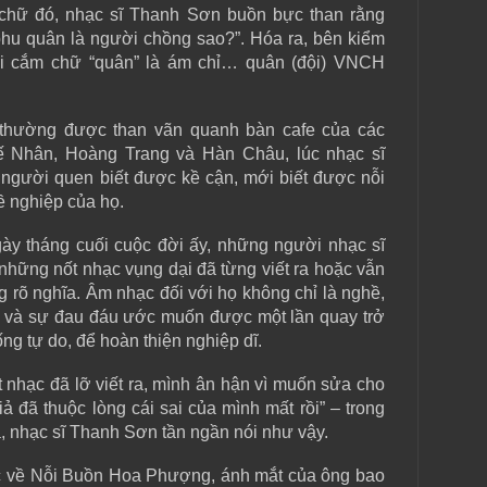
y chữ đó, nhạc sĩ Thanh Sơn buồn bực than rằng
phu quân là người chồng sao?”. Hóa ra, bên kiểm
i cắm chữ “quân” là ám chỉ… quân (đội) VNCH
thường được than vãn quanh bàn cafe của các
 Nhân, Hoàng Trang và Hàn Châu, lúc nhạc sĩ
gười quen biết được kề cận, mới biết được nỗi
 nghiệp của họ.
ày tháng cuối cuộc đời ấy, những người nhạc sĩ
 những nốt nhạc vụng dại đã từng viết ra hoặc vẫn
 rõ nghĩa. Âm nhạc đối với họ không chỉ là nghề,
ệm và sự đau đáu ước muốn được một lần quay trở
ng tự do, để hoàn thiện nghiệp dĩ.
 nhạc đã lỡ viết ra, mình ân hận vì muốn sửa cho
ả đã thuộc lòng cái sai của mình mất rồi” – trong
a, nhạc sĩ Thanh Sơn tần ngần nói như vậy.
ắc về Nỗi Buồn Hoa Phượng, ánh mắt của ông bao