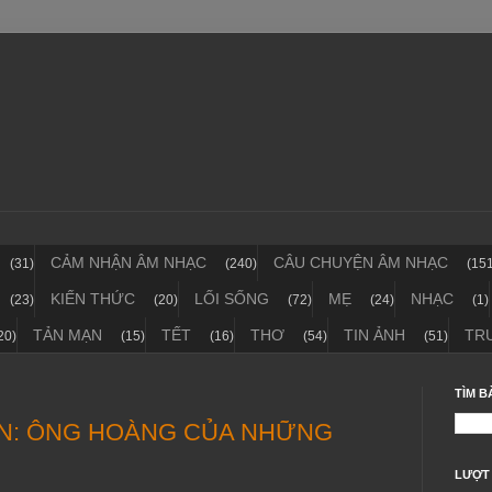
CẢM NHẬN ÂM NHẠC
CÂU CHUYỆN ÂM NHẠC
(31)
(240)
(15
KIẾN THỨC
LỐI SỐNG
MẸ
NHẠC
(23)
(20)
(72)
(24)
(1)
TẢN MẠN
TẾT
THƠ
TIN ẢNH
TR
20)
(15)
(16)
(54)
(51)
TÌM B
ƠN: ÔNG HOÀNG CỦA NHỮNG
LƯỢT