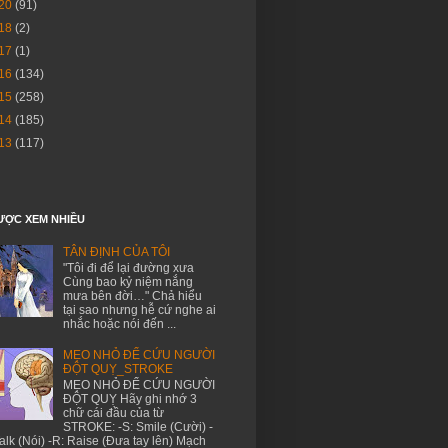
20
(91)
18
(2)
17
(1)
16
(134)
15
(258)
14
(185)
13
(117)
ƯỢC XEM NHIỀU
TÂN ĐỊNH CỦA TÔI
"Tôi đi để lại đường xưa
Cùng bao kỷ niệm nắng
mưa bên đời…" Chả hiểu
tại sao nhưng hễ cứ nghe ai
nhắc hoặc nói đến ...
MẸO NHỎ ĐỂ CỨU NGƯỜI
ĐỘT QUỴ_STROKE
MẸO NHỎ ĐỂ CỨU NGƯỜI
ĐỘT QUỴ Hãy ghi nhớ 3
chữ cái đầu của từ
STROKE: -S: Smile (Cười) -
Talk (Nói) -R: Raise (Đưa tay lên) Mạch