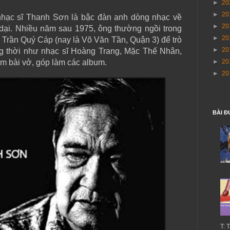
►
20
►
20
nhạc sĩ Thanh Sơn là bậc đàn anh dòng nhạc về
►
20
 dại. Nhiều năm sau 1975, ông thường ngồi trong
►
20
 Trần Quý Cáp (nay là Võ Văn Tần, Quận 3) để trò
►
20
g thời như nhạc sĩ Hoàng Trang, Mặc Thế Nhân,
m bài vở, góp làm các album.
►
20
►
20
BÀI Đ
T: 