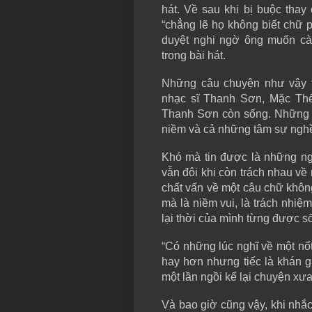
hát. Về sau khi bị buộc tha
“chẳng lẽ họ không biết chữ 
duyệt nghi ngờ ông muốn cà
trong bài hát.
Những câu chuyện như vậy 
nhạc sĩ Thanh Sơn, Mặc Thế
Thanh Sơn còn sống. Những n
niềm và cả những tâm sự nghề
Khó mà tin được là những ng
vẫn đôi khi còn trách nhau về
chất vấn về một câu chữ không
mà là niềm vui, là trách nhi
lại thời của mình từng được số
“Có những lúc nghĩ về một nốt
hay hơn nhưng tiếc là khán gi
một lần ngồi kể lại chuyện xư
Và bao giờ cũng vậy, khi nh