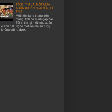
TÔI ĐI TÌM LẠI MỘT MÙA
XUÂN (ĐOÀN NGUYÊN) LỆ
THU
Một hôm lang thang trên
mạng, tình cờ mình gặp bài
Tôi đi tìm lại một mùa xuân
Lệ Thu hát. Nghe một lần mà ấn tượg
 không dứt ra đượ...