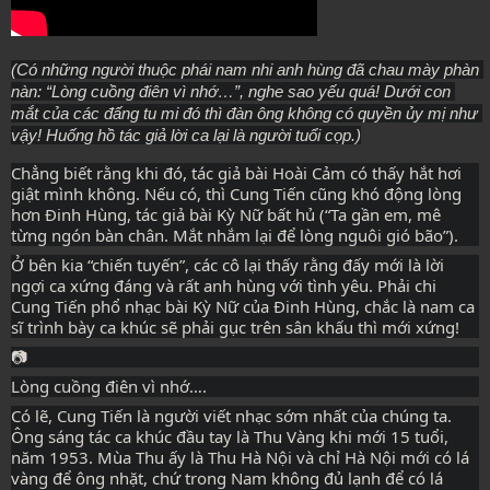
(Có những người thuộc phái nam nhi anh hùng đã chau mày phàn 
nàn: “Lòng cuồng điên vì nhớ…”, nghe sao yếu quá! Dưới con 
mắt của các đấng tu mi đó thì đàn ông không có quyền ủy mị như 
vậy! Huống hồ tác giả lời ca lại là người tuổi cọp.)
Chẳng biết rằng khi đó, tác giả bài Hoài Cảm có thấy hắt hơi 
giật mình không. Nếu có, thì Cung Tiến cũng khó động lòng 
hơn Đinh Hùng, tác giả bài Kỳ Nữ bất hủ (“Ta gần em, mê 
từng ngón bàn chân. Mắt nhắm lại để lòng nguôi gió bão”).
Ở bên kia “chiến tuyến”, các cô lại thấy rằng đấy mới là lời 
ngợi ca xứng đáng và rất anh hùng với tình yêu. Phải chi 
Cung Tiến phổ nhạc bài Kỳ Nữ của Đinh Hùng, chắc là nam ca 
sĩ trình bày ca khúc sẽ phải gục trên sân khấu thì mới xứng!
📷
Lòng cuồng điên vì nhớ….
Có lẽ, Cung Tiến là người viết nhạc sớm nhất của chúng ta. 
Ông sáng tác ca khúc đầu tay là Thu Vàng khi mới 15 tuổi, 
năm 1953. Mùa Thu ấy là Thu Hà Nội và chỉ Hà Nội mới có lá 
vàng để ông nhặt, chứ trong Nam không đủ lạnh để có lá 