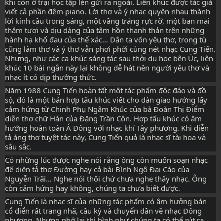
khi còn ở trại học tập lén gửi ra ngoài. Liên khúc được tác giả 
viết cả phần đệm piano. Lời thơ và ý nhạc quyện nhau thành 
lời kinh cầu trong sáng, một vầng trăng rực rỡ, một ban mai 
thắm tươi và dịu dàng của tâm hồn thanh thản trên những 
hành hạ khổ đau của thể xác… Dân ta vốn yêu thơ, trong tù 
cũng làm thơ và ý thơ vẫn phơi phới cùng nét nhạc Cung Tiến. 
Nhưng, như các ca khúc sáng tác sau thời du học bên Úc, liên 
khúc 10 bài ngắn này lại không dễ hát nên người yêu thơ và 
nhạc ít có dịp thưởng thức.
Năm 1988 Cung Tiến hoàn tất một tác phẩm độc đáo và đồ 
sộ, đó là một bản hợp tấu khúc viết cho dàn giao hưởng lấy 
cảm hứng từ Chinh Phụ Ngâm Khúc của bà Đoàn Thị Điểm 
diễn thơ chữ Hán của Đặng Trần Côn. Hợp tấu khúc có âm 
hưởng hoàn toàn Á Đông với nhạc khí Tây phương. Khi diễn 
tả áng thơ tuyệt tác này, Cung Tiến quả là nhạc sĩ tài hoa và 
sâu sắc.
Có những lúc được nghe nói rằng ông còn muốn soạn nhạc 
để diễn tả thơ Đường hay cả bài Bình Ngô Đại Cáo của 
Nguyễn Trãi… Nghe nói thôi chứ chưa nghe thấy nhạc. Ông 
còn cảm hứng hay không, chúng ta chưa biết được.
Cung Tiến là nhạc sĩ của những tác phẩm có âm hưởng bán 
cổ điển rất trang nhã, cầu kỳ và chuyển dần về nhạc Đông 
phương. Nhưng nhớ lại thì hình như chúng ta có thể rút ra 