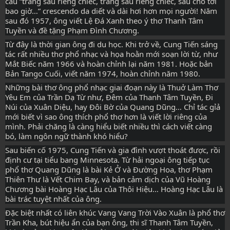
câu “trăng sầu riêng chiếc, trăng sầu riêng chiếc, sầu cho tới 
bao giờ…” crescendo da diết và dài hơi hơn mọi người! Năm 
sau đó 1957, ông viết Lệ Đá Xanh theo ý thơ Thanh Tâm 
Tuyền và đề tặng Phạm Đình Chương.
Từ đây là thời gian ông đi du học. Khi trở về, Cung Tiến sáng 
tác rất nhiều thơ phổ nhạc và họa hoằn mới soạn lời từ, như 
Mắt Biếc năm 1966 và hoàn chỉnh lại năm 1981. Hoặc bản 
Bản Tango Cuối, viết năm 1974, hoàn chỉnh năm 1980.
Những bài thơ ông phổ nhạc giai đoạn này là Thuở Làm Thơ 
Yêu Em của Trần Dạ Từ như, Đêm của Thanh Tâm Tuyền, Đi 
Núi của Xuân Diệu, hay Đôi Bờ của Quang Dũng… Chỉ tác gỉả 
mới biết vì sao ông thích phổ thơ hơn là viết lời riêng của 
mình. Phải chăng là càng hiểu biết nhiều thì cách viết càng 
bó, làm ngôn ngữ thành khó hiểu?
Sau biến cố 1975, Cung Tiến và gia đình vượt thoát được, rồi 
định cư tại tiểu bang Minnesota. Từ hải ngoại ông tiếp tục 
phổ thơ Quang Dũng là bài Kẻ Ở và Đường Hoa, thơ Phạm 
Thiên Thư là Vết Chim Bay, và bản cảm dịch của Vũ Hoàng 
Chương bài Hoàng Hạc Lâu của Thôi Hiệu… Hoàng Hạc Lâu là 
bài trác tuyệt nhất của ông.
Đặc biệt nhất có liên khúc Vang Vang Trời Vào Xuân là phổ thơ 
Trần Kha, bút hiệu ẩn của bạn ông, thi sĩ Thanh Tâm Tuyền, 