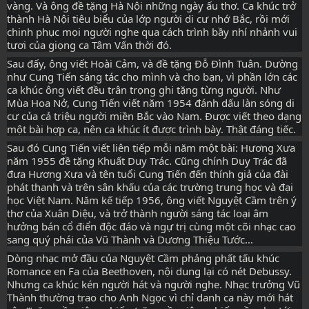
vàng. Và ông đề tặng Hà Nội những ngày ấu thơ. Ca khúc trở 
thành Hà Nội tiêu biểu của lớp người di cư nhớ Bắc, rồi mới 
chinh phục mọi người nghe qua cách trình bầy nhí nhảnh vui 
tươi của giọng ca Tâm Vấn thời đó.
Sau đấy, ông viết Hoài Cảm, và đề tặng Đỗ Đình Tuân. Dường 
như Cung Tiến sáng tác cho mình và cho bạn, vì phần lớn các 
ca khúc ông viết đều trân trọng ghi tặng từng người. Như 
Mùa Hoa Nở, Cung Tiến viết năm 1954 đánh dấu làn sóng di 
cư của cả triệu người miền Bắc vào Nam. Được viết theo dạng 
một bài hợp ca, nên ca khúc ít được trình bày. Thật đáng tiếc.
Sau đó Cung Tiến viết liên tiếp mỗi năm một bài: Hương Xưa 
năm 1955 đề tặng Khuất Duy Trác. Cũng chính Duy Trác đã 
đưa Hương Xưa và tên tuổi Cung Tiến đến thính giả của đài 
phát thanh và trên sân khấu của các trường trung học và đại 
học Việt Nam. Năm kế tiếp 1956, ông viết Nguyệt Cầm trên ý 
thơ của Xuân Diệu, và trở thành người sáng tác loại âm 
hưởng bán cổ điển độc đáo và ngự trị cùng một cõi nhạc cao 
sang quý phái của Vũ Thành và Dương Thiệu Tước…
Dòng nhạc mở đầu của Nguyệt Cầm phảng phất tấu khúc 
Romance en Fa của Beethoven, nội dung lại có nét Debussy. 
Nhưng ca khúc kén người hát và người nghe. Nhạc trưởng Vũ 
Thành thường trao cho Anh Ngọc vì chỉ danh ca này mới hát 