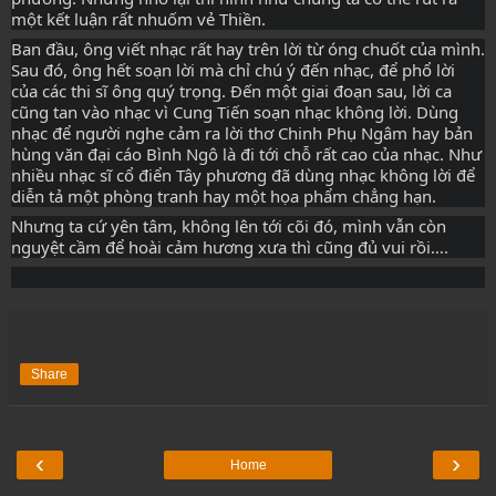
một kết luận rất nhuốm vẻ Thiền.
Ban đầu, ông viết nhạc rất hay trên lời từ óng chuốt của mình. 
Sau đó, ông hết soạn lời mà chỉ chú ý đến nhạc, để phổ lời 
của các thi sĩ ông quý trọng. Đến một giai đoạn sau, lời ca 
cũng tan vào nhạc vì Cung Tiến soạn nhạc không lời. Dùng 
nhạc để người nghe cảm ra lời thơ Chinh Phụ Ngâm hay bản 
hùng văn đại cáo Bình Ngô là đi tới chỗ rất cao của nhạc. Như 
nhiều nhạc sĩ cổ điển Tây phương đã dùng nhạc không lời để 
diễn tả một phòng tranh hay một họa phẩm chẳng hạn.
Nhưng ta cứ yên tâm, không lên tới cõi đó, mình vẫn còn 
nguyệt cầm để hoài cảm hương xưa thì cũng đủ vui rồi….
Share
‹
›
Home