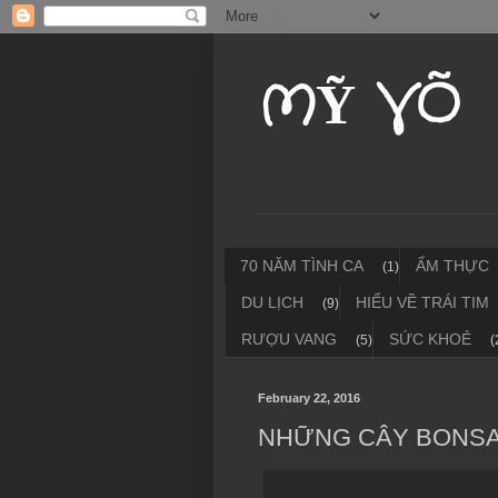
MỸ VÕ
70 NĂM TÌNH CA
ẨM THỰC
(1)
DU LỊCH
HIỂU VỀ TRÁI TIM
(9)
RƯỢU VANG
SỨC KHOẺ
(5)
(
February 22, 2016
NHỮNG CÂY BONSAI