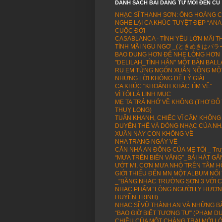
DANH SÁCH BÀI DĂNG TỪ MỚI ĐẾN CŨ
NHẠC SĨ THANH SƠN: ÔNG HOÀNG 
NGHE LẠI CA KHÚC TUYỆT ĐẸP “ANA
CUỘC ĐỜI
CASABLANCA - TÌNH YÊU LỚN MÃI T
TÌNH MÃI NGU NGƠ _(ときめきはバラード -
BAO DUNG HƠN ĐỂ NHẸ LÒNG HƠN 
"DELILAH_TÌNH HẬN" MỘT BẢN BALL
RU EM TỪNG NGÓN XUÂN NỒNG MỘT
NHƯNG LỜI KHÔNG DỄ LÝ GIẢI
CA KHÚC "KHOẢNH KHẮC TÌM VỀ"
VÌ TÔI LÀ LINH MỤC
MẸ TA TRẢ NHỚ VỀ KHÔNG (THƠ ĐỖ
THUỴ LONG)
TUẤN KHANH, CHIẾC VĨ CẦM KHÔNG
DUYÊN THỀ VÀ DÒNG NHẠC CỦA NH
XUÂN NÀY CON KHÔNG VỀ
NHA TRANG NGÀY VỀ
CĂN NHÀ AN ĐÔNG CỦA MẸ TÔI _ Truy
“MƯA TRÊN BIỂN VẮNG”_BÀI HÁT GẮ
ƯỚT MI, CƠN MƯA NHỎ TRÊN TÂM 
GIỚI THIẾU ĐẾN MN MỘT ALBUM NỔ
_"BĂNG NHẠC TRƯỜNG SƠN 3 VỚI C
NHẠC PHẨM “LÒNG NGƯỜI LY HƯƠNG”
HUYỀN TRINH)
NHẠC SĨ VŨ THÀNH AN VÀ NHỮNG BÀ
“BAO GIỜ BIẾT TƯƠNG TƯ” (PHẠM 
CHIỀU CỦA MỘT CHÀNG TRAI MỚI L