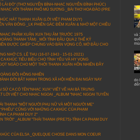
 LÁI ĐÒ" (THƠ NGUYỄN BÍNH-NHẠC NGUYỄN ĐÌNH PHÚC)
 NHẠC VỚI THÀNH PHỐ MÙ SƯƠNG _BÀI THƠ HOA ĐÀO (PRE
HÚC HÁT THANH XUÂN (LỜI VIỆT PHẠM DUY)
N VĂN ĐÔNG _LK PHIÊN GÁC ĐÊM XUÂN & NHỚ MỘT CHIỀU
 NHẠC PHẨM XUÂN XƯA THU ÂM TRƯỚC 1975
và 
quê
 HOÀNG THANH TÂM) _MỐI TÌNH ĐẦU QUA 2 THẾ KỶ
mùa
U TIÊN ĐƯỢC GHÉP CHUNG VÀO BẢN VỌNG CỔ, MỞ ĐẦU CHO
G NHỚ CS. LỆ THU (16-07-1943 - 15-01-2021)
 CA KHÚC TIÊU BIỂU CHO TÌNH YÊU VÀ HY VỌNG
NGỌT NGÀO CHO MỘT THỜI THANH XUÂN HỒN NHIÊN ĐẦY
OÀNG ĐÔ) HỒNG NHIÊN
ẢNH ĐỜI BẤT HẠNH TRONG XÃ HỘI HIỆN ĐẠI NGÀY NAY
do 
đến
I SỬ CA CÓ TÊN"NHẠC XƯA" VIẾT VỀ HAI BÀ TRƯNG
T LỜI VIỆT CHO NHẠC NGOẠI _ALBUM "NHẠC NGOẠI TUYỂN
HÁI THANH "MỘT NGƯỜI PHỤ NỮ VÀ MỘT NGƯỜI MẸ"
ÀI “PHIÊU” CŨNG VỚI NHỮNG CA KHÚC CỦA PHẠM
ÌNH CA PHẠM DUY 2"
ÊN TRỜI" _ALBUM "THÁI THANH (PRE75)-TÌNH CA PHẠM DUY
H KHÚC CỦA ELSA _QUELQUE CHOSE DANS MON COEUR