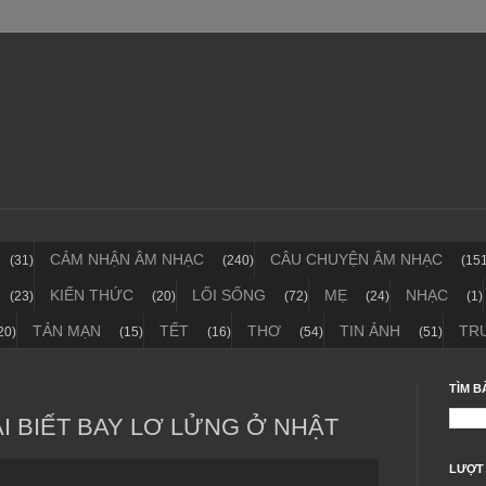
CẢM NHẬN ÂM NHẠC
CÂU CHUYỆN ÂM NHẠC
(31)
(240)
(15
KIẾN THỨC
LỐI SỐNG
MẸ
NHẠC
(23)
(20)
(72)
(24)
(1)
TẢN MẠN
TẾT
THƠ
TIN ẢNH
TR
20)
(15)
(16)
(54)
(51)
TÌM B
 BIẾT BAY LƠ LỬNG Ở NHẬT
LƯỢT