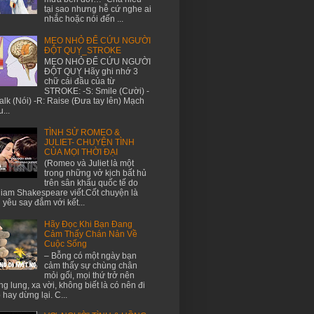
tại sao nhưng hễ cứ nghe ai
nhắc hoặc nói đến ...
MẸO NHỎ ĐỂ CỨU NGƯỜI
ĐỘT QUỴ_STROKE
MẸO NHỎ ĐỂ CỨU NGƯỜI
ĐỘT QUỴ Hãy ghi nhớ 3
chữ cái đầu của từ
STROKE: -S: Smile (Cười) -
Talk (Nói) -R: Raise (Đưa tay lên) Mạch
...
TÌNH SỬ ROMEO &
JULIET- CHUYỆN TÌNH
CỦA MỌI THỜI ĐẠI
(Romeo và Juliet là một
trong những vở kịch bất hủ
trên sân khấu quốc tế do
liam Shakespeare viết.Cốt chuyện là
h yêu say đắm với kết...
Hãy Đọc Khi Bạn Đang
Cảm Thấy Chán Nản Về
Cuộc Sống
– Bỗng có một ngày bạn
cảm thấy sự chùng chân
mỏi gối, mọi thứ trở nên
g lung, xa vời, không biết là có nên đi
p hay dừng lại. C...