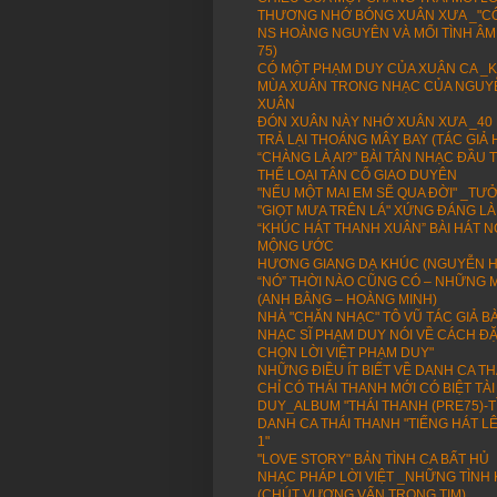
THƯƠNG NHỚ BÓNG XUÂN XƯA _"CÔ
NS HOÀNG NGUYÊN VÀ MỐI TÌNH ÂM
75)
CÓ MỘT PHẠM DUY CỦA XUÂN CA _K
MÙA XUÂN TRONG NHẠC CỦA NGUYỄ
XUÂN
ĐÓN XUÂN NÀY NHỚ XUÂN XƯA _40
TRẢ LẠI THOÁNG MÂY BAY (TÁC GIẢ
“CHÀNG LÀ AI?” BÀI TÂN NHẠC ĐẦ
THỂ LOẠI TÂN CỔ GIAO DUYÊN
"NẾU MỘT MAI EM SẼ QUA ĐỜI" _TƯỞN
"GIỌT MƯA TRÊN LÁ" XỨNG ĐÁNG LÀ
“KHÚC HÁT THANH XUÂN” BÀI HÁT 
MỘNG ƯỚC
HƯƠNG GIANG DẠ KHÚC (NGUYỄN H
“NÓ” THỜI NÀO CŨNG CÓ – NHỮNG M
(ANH BẰNG – HOÀNG MINH)
NHÀ "CHĂN NHẠC" TÔ VŨ TÁC GIẢ BÀ
NHẠC SĨ PHẠM DUY NÓI VỀ CÁCH ĐẶ
CHỌN LỜI VIỆT PHẠM DUY"
NHỮNG ĐIỀU ÍT BIẾT VỀ DANH CA T
CHỈ CÓ THÁI THANH MỚI CÓ BIỆT T
DUY_ALBUM "THÁI THANH (PRE75)-T
DANH CA THÁI THANH "TIẾNG HÁT L
1"
"LOVE STORY" BẢN TÌNH CA BẤT HỦ
NHẠC PHÁP LỜI VIỆT _NHỮNG TÌN
(CHÚT VƯƠNG VẤN TRONG TIM)