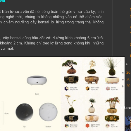
khí
 Bản từ xưa vốn đã nổi tiếng toàn thế giới vì sự cầu kỳ, tinh
ông nghệ mới, chúng ta không những vẫn có thể chăm sóc,
n chiêm ngưỡng cây bonsai lơ lửng trong trạng thái không
g, cây bonsai cùng bầu đất với đường kính khoảng 6 cm “trôi
khoảng 2 cm. Không chỉ treo lơ lửng trong không khí, những
 vui mắt.
►
►
20
►
20
►
20
BÀI Đ