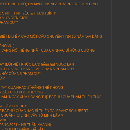
(EM ĐẸP NHƯ MƠ) ĐÃ MANG NS ALAIN BARRIÈRE ĐẾN ĐỈNH
SINH _TÌNH YÊU & THANH BÌNH”
 MƯA BIÊN GIỚI”
 PHẠM DUY)
N BIỆT DỊU ÊM CHO MỘT CÂU CHUYỆN TÌNH 10 NĂM DAI DẲNG
ÔNG VUI)
C VÀNG NỔI TIẾNG NHẤT CỦA CA NHẠC SĨ HÙNG CƯỜNG
 (LỜI VIỆT KHÚC LAN) tiếng hát NGỌC LAN
GÁNH LÚA" MỘT SÁNG TÁC CỦA NS PHẠM DUY
M NHỎ" CỦA NS PHẠM DUY
SỚM
 TAY CỦA NHẠC SĨ ĐẶNG THẾ PHONG
G DẪU CHO KHÓ THƯƠNG
HẨM “NGÀY XƯA HOÀNG THỊ” BẤT HỦ CỦA PHẠM THIÊN THƯ–
ẠC SĨ PHẠM DUY
BẤT HỦ CỦA NHẠC SĨ THIÊN TÀI FRANZ SCHUBERT
CHUẨN-TỪ LINH, VẬY TỪ LINH LÀ AI?
XANH
06/10/2021 ~ NS TUẤN KHANH)
 LE SOLEIL" (NẮNG ĐÃ TẮT)