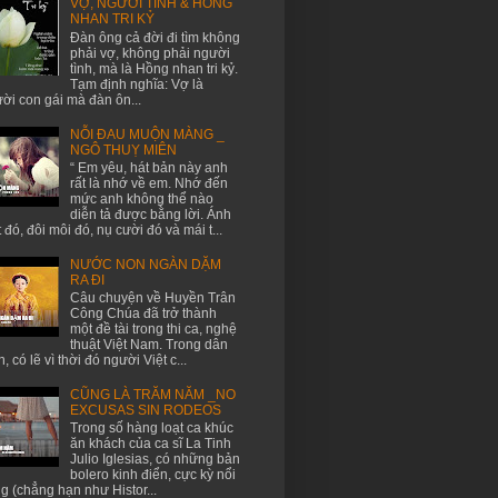
VỢ, NGƯỜI TÌNH & HỒNG
NHAN TRI KỶ
Đàn ông cả đời đi tìm không
phải vợ, không phải người
tình, mà là Hồng nhan tri kỷ.
Tạm định nghĩa: Vợ là
ời con gái mà đàn ôn...
NỖI ĐAU MUỘN MÀNG _
NGÔ THUỴ MIÊN
“ Em yêu, hát bản này anh
rất là nhớ về em. Nhớ đến
mức anh không thể nào
diễn tả được bằng lời. Ánh
 đó, đôi môi đó, nụ cười đó và mái t...
NƯỚC NON NGÀN DẶM
RA ĐI
Câu chuyện về Huyền Trân
Công Chúa đã trở thành
một đề tài trong thi ca, nghệ
thuật Việt Nam. Trong dân
n, có lẽ vì thời đó người Việt c...
CŨNG LÀ TRĂM NĂM _NO
EXCUSAS SIN RODEOS
Trong số hàng loạt ca khúc
ăn khách của ca sĩ La Tinh
Julio Iglesias, có những bản
bolero kinh điển, cực kỳ nổi
ng (chẳng hạn như Histor...