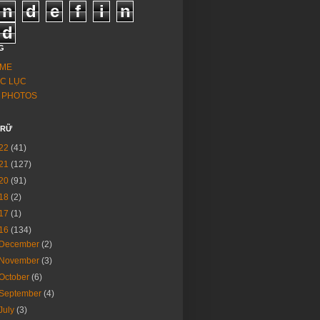
n
d
e
f
i
n
d
G
ME
C LỤC
 PHOTOS
TRỮ
22
(41)
21
(127)
20
(91)
18
(2)
17
(1)
16
(134)
December
(2)
November
(3)
October
(6)
September
(4)
July
(3)