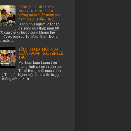
"CƠN MÊ CHIỀU" của
NGUYỄN MINH KHÔI
tưởng niệm cuộc thảm sát
năm MẬU THÂN, HUẾ
Hình như người Việt nào
đã sống qua thập niên 60
70 của thế kỷ trước cũng không thể
n được biến cố Tết Mậu Thân. Đó là
 xuân ...
TÔI ĐI TÌM LẠI MỘT MÙA
XUÂN (ĐOÀN NGUYÊN) LỆ
THU
Một hôm lang thang trên
mạng, tình cờ mình gặp bài
Tôi đi tìm lại một mùa xuân
Lệ Thu hát. Nghe một lần mà ấn tượg
 không dứt ra đượ...