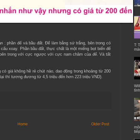
n : phần đế và bầu đất. Đế làm bằng sứ trắng, bên trong có
T: 
u xoay. Phần bầu đất, thực chất là một miếng bọt biển để
máu
bên trong với cực ngược với cực nam châm của đế. Và tất
 có giá không hề rẻ chút nào, dao động trong khoảng từ 200
 tại thì tương đương từ 4,5 triệu đến hơn 223 triệu VND).
Wil
tìn
Home
Older Post
môn
tiế