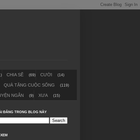
CHIA SẼ
CƯỜI
1)
(69)
(14)
QUÀ TẶNG CUỘC SỐNG
(119)
UYỆN NGẮN
XƯA
(9)
(15)
ÀI ĐĂNG TRONG BLOG NÀY
 XEM