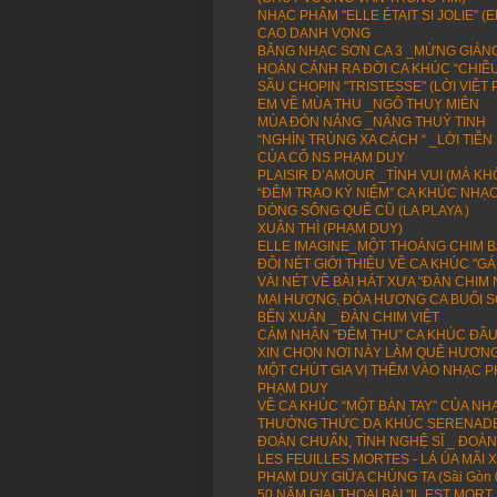
NHẠC PHẨM "ELLE ÉTAIT SI JOLIE" 
CAO DANH VỌNG
BĂNG NHẠC SƠN CA 3 _MỪNG GIÁNG 
HOÀN CẢNH RA ĐỜI CA KHÚC “CHIỀU
SẦU CHOPIN "TRISTESSE" (LỜI VIỆT
EM VỀ MÙA THU _NGÔ THUỴ MIÊN
MÙA ĐÓN NẮNG _NẮNG THUỶ TINH
“NGHÌN TRÙNG XA CÁCH “ _LỜI TIỄ
CỦA CỐ NS PHẠM DUY
PLAISIR D’AMOUR _TÌNH VUI (MÀ KH
“ĐÊM TRAO KỶ NIỆM” CA KHÚC NHẠ
DÒNG SÔNG QUÊ CŨ (LA PLAYA )
XUÂN THÌ (PHẠM DUY)
ELLE IMAGINE_MỘT THOÁNG CHIM BAY
ĐÔI NÉT GIỚI THIỆU VỀ CA KHÚC "
VÀI NÉT VỀ BÀI HÁT XƯA "ĐÀN CHI
MAI HƯƠNG, ĐÓA HƯƠNG CA BUỔI 
BẾN XUÂN _ ĐÀN CHIM VIỆT
CẢM NHẬN "ĐÊM THU” CA KHÚC ĐẦU
XIN CHỌN NƠI NÀY LÀM QUÊ HƯƠN
MỘT CHÚT GIA VỊ THÊM VÀO NHẠC P
PHẠM DUY
VỀ CA KHÚC “MỘT BÀN TAY” CỦA NH
THƯỞNG THỨC DẠ KHÚC SERENADE 
ĐOÀN CHUẨN, TÌNH NGHỆ SĨ _ ĐOÀN 
LES FEUILLES MORTES - LÁ ÚA MÃI 
PHẠM DUY GIỮA CHÚNG TA (Sài Gòn 
50 NĂM GIAI THOẠI BÀI "IL EST MORT