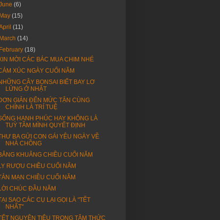
June
(6)
May
(15)
April
(11)
March
(14)
February
(18)
XIN MỜI CÁC BÁC MUA CHIM NHÉ
CẢM XÚC NGÀY CUỐI NĂM
NHỮNG CÂY BONSAI BIẾT BAY LƠ
LỬNG Ở NHẬT
ĐƠN GIẢN ĐẾN MỨC TẬN CÙNG
CHÍNH LÀ TRÍ TUỆ
SỐNG HẠNH PHÚC HAY KHÔNG LÀ
TUỲ TÂM MÌNH QUYẾT ĐỊNH
THƯ BA GỬI CON GÁI YÊU NGÀY VỀ
NHÀ CHỒNG
BÂNG KHUÂNG CHIỀU CUỐI NĂM
LY RƯỢU CHIỀU CUỐI NĂM
TẢN MẠN CHIỀU CUỐI NĂM
LỜI CHÚC ĐẦU NĂM
TẠI SAO CÁC CỤ LẠI GỌI LÀ "TẾT
NHẤT"
TẾT NGUYÊN TIÊU TRONG TÂM THỨC