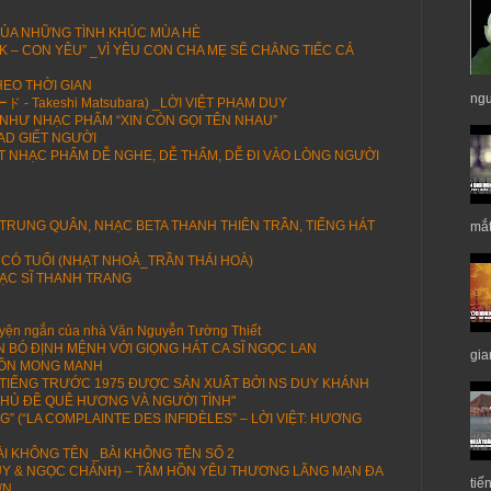
CỦA NHỮNG TÌNH KHÚC MÙA HÈ
K – CON YÊU” _VÌ YÊU CON CHA MẸ SẼ CHẲNG TIẾC CẢ
HEO THỜI GIAN
ngư
 Takeshi Matsubara) _LỜI VIỆT PHẠM DUY
NHƯ NHẠC PHẨM “XIN CÒN GỌI TÊN NHAU”
AD GIẾT NGƯỜI
 NHẠC PHẨM DỄ NGHE, DỄ THẤM, DỄ ĐI VÀO LÒNG NGƯỜI
 TRUNG QUÂN, NHẠC BETA THANH THIÊN TRẦN, TIẾNG HÁT
mắt
 CÓ TUỔI (NHẠT NHOÀ_TRẦN THÁI HOÀ)
ẠC SĨ THANH TRANG
ện ngắn của nhà Văn Nguyễn Tường Thiết
N BÓ ĐỊNH MỆNH VỚI GIỌNG HÁT CA SĨ NGỌC LAN
gia
HỒN MONG MANH
I TIẾNG TRƯỚC 1975 ĐƯỢC SẢN XUẤT BỞI NS DUY KHÁNH
HỦ ĐỀ QUÊ HƯƠNG VÀ NGƯỜI TÌNH"
 (“LA COMPLAINTE DES INFIDÈLES” – LỜI VIỆT: HƯƠNG
I KHÔNG TÊN _BÀI KHÔNG TÊN SỐ 2
DUY & NGỌC CHÁNH) – TÂM HỒN YÊU THƯƠNG LÃNG MẠN ĐA
tiế
ỚN