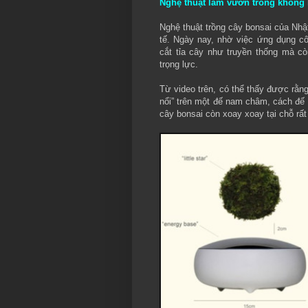
Nghệ thuật làm vườn trong không 
Nghệ thuật trồng cây bonsai của Nhật
tế. Ngày nay, nhờ việc ứng dụng c
cắt tỉa cây như truyền thống mà cò
trọng lực.
Từ video trên, có thể thấy được rằn
nổi” trên một đế nam châm, cách đế 
cây bonsai còn xoay xoay tại chỗ rất