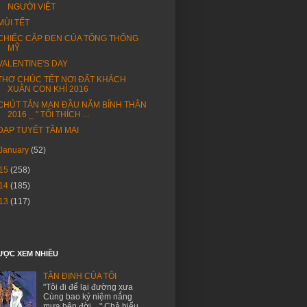
NGƯỜI VIỆT
MÙI TẾT
CHIẾC CẶP ĐEN CỦA TỔNG THỐNG
MỸ
VALENTINE'S DAY
THƠ CHÚC TẾT NƠI ĐẤT KHÁCH
XUÂN CON KHỈ 2016
CHÚT TẢN MẠN ĐẦU NĂM BÍNH THÂN
2016 _ " TÔI THÍCH ...
ĐẠP TUYẾT TẦM MAI
January
(52)
15
(258)
14
(185)
13
(117)
ƯỢC XEM NHIỀU
TÂN ĐỊNH CỦA TÔI
"Tôi đi để lại đường xưa
Cùng bao kỷ niệm nắng
mưa bên đời…" Chả hiểu