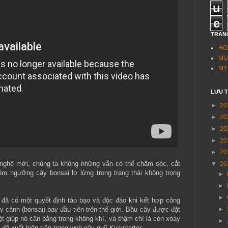
u
e
TRAN
HO
MỤ
MY
LƯU 
►
20
►
20
►
20
►
20
►
20
nghệ mới, chúng ta không những vẫn có thể chăm sóc, cắt
▼
20
êm ngưỡng cây bonsai lơ lửng trong trạng thái không trọng
►
►
►
đã có một quyết định táo bạo và độc đáo khi kết hợp công
y cảnh (bonsai) bay đầu tiên trên thế giới. Bầu cây được đặt
►
ệt giúp nó cân bằng trong không khí, và thậm chí là còn xoay
►
 đã xuất hiện trên trang web gây quỹ Kickstarter.