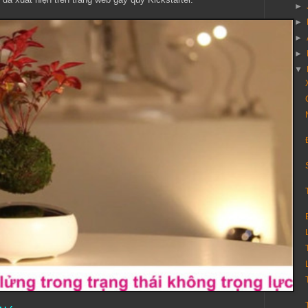
►
►
►
►
▼