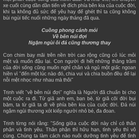
xe cuối cùng dần dần tiến về đích phía bên kia của cuộc đời,
khi ta không đủ sức để yêu hay để ghét thì ta cũng không
bùi ngùi tiếc nuối những ngày tháng đã qua.
Cuồng phong cánh mỏi
Về bên núi đợi
Ngậm ngùi ôi đá cũng thương thay
Con chim bay mãi trên nền trời cao rộng cũng có lúc mỏi
mệt và muốn đậu lại. Con người đi hết những thăng trầm
của đời sống cũng muốn nghỉ chân và ngủ một giấc ngoan
hiền vì "đến một lúc nào đó, chia vui và chia buồn đều để lại
nỗi mệt nhọc như nhau mà thôi"
Trịnh viết "về bên núi đợi" nghĩa là Người đã chuẩn bị cho
một cuộc ra đi. Từ giã anh em, bạn bè, từ giã cõi đời bụi
bặm, ta từ giã ta đi về phía bên kia của cuộc đời. Đá núi
ngậm ngùi thương xót kiếp người nhỏ bé, đa đoan.
Trịnh từng nói rằng: "Sống giữa cuộc đời này chỉ có thân
phận và tình yêu. Thân phận thì hữu hạn, tình yêu thì vô
cùng. Chúng ta làm cách nào nuôi dưỡng tình yêu để tình