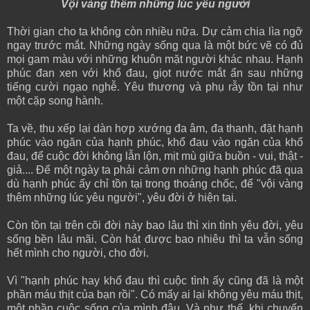
Vội vàng thêm những lúc yêu người
Thời gian cho ta không còn nhiều nữa. Dự cảm chia lìa ngỡ
ngay trước mắt. Những ngày sống qua là một bức vẽ có đủ
mọi gam màu với những khuôn mặt người khác nhau. Hạnh
phúc đan xen với khổ đau, giọt nước mắt ẩn sau những
tiếng cười ngạo nghễ. Yêu thương và phụ rẫy tồn tại như
một cặp song hành.
Ta về, thu xếp lại dàn hợp xướng đa âm, đa thanh, đặt hạnh
phúc vào ngăn của hạnh phúc, khổ đau vào ngăn của khổ
đau, để cuộc đời không lẫn lộn, mịt mù giữa buồn - vui, thật -
giả.... Để một ngày ta phải cảm ơn những hạnh phúc đã qua
dù hạnh phúc ấy chỉ tồn tại trong thoáng chốc, để "vội vàng
thêm những lúc yêu người", yêu đời ở hiện tại.
Còn tồn tại trên cõi đời này bao lâu thì xin tình yêu đời, yêu
sống bền lâu mãi. Còn hát được bao nhiêu thì ta vẫn sống
hết mình cho người, cho đời.
Vì "hạnh phúc hay khổ đau thì cuộc tình ấy cũng đã là một
phần máu thịt của bạn rồi". Có mấy ai lại không yêu máu thịt,
một phần cuộc sống của mình đâu. Và như thế, khi chuyến