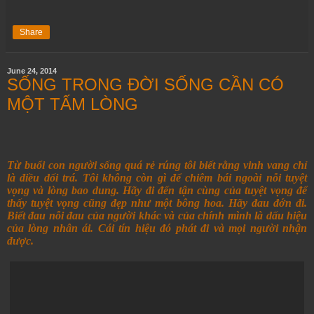
Share
June 24, 2014
SỐNG TRONG ĐỜI SỐNG CẦN CÓ
MỘT TẤM LÒNG
Từ buổi con người sống quá rẻ rúng tôi biết rằng vinh vang chỉ
là điều dối trá. Tôi không còn gì để chiêm bái ngoài nỗi tuyệt
vọng và lòng bao dung. Hãy đi đến tận cùng của tuyệt vọng để
thấy tuyệt vọng cũng đẹp như một bông hoa. Hãy đau đớn đi.
Biết đau nỗi đau của người khác và của chính mình là dấu hiệu
của lòng nhân ái. Cái tín hiệu đó phát đi và mọi người nhận
được.