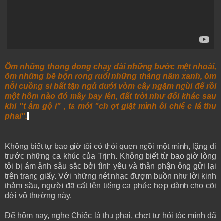
Ôm những thong dong chạy dài những bước mệt nhoài,
ôm những bề bộn rong ruổi những tháng năm xanh, ôm
nỗi cuồng si bất tận ngủ dưới vòm cây ngậm ngùi để rồi
một hôm nào đó mây bay lên, đất trời như đổi khác sau
khi "t ắm gộ i" , ta mới "ch ợt giật mình ôi chiế c lá thu
phai".
Không biết tự bao giờ tôi có thói quen ngồi một mình, lặng đi
trước những ca khúc của Trịnh. Không biết từ bao giờ lòng
tôi bị ám ảnh sâu sắc bởi tình yêu và thân phận ông gửi lại
trên trang giấy. Với những nét nhạc đượm buồn như lời kinh
thảm sầu, người đã cất lên tiếng ca phức hợp dành cho cõi
đời vô thường này.
Để hôm nay, nghe Chiếc lá thu phai, chợt tự hỏi tóc mình đã