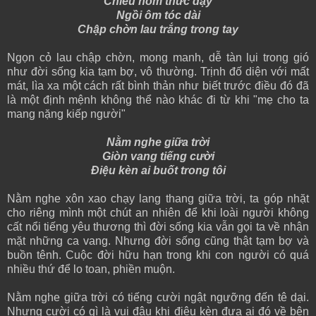
Chiều hôm thức dậy
Ngồi ôm tóc dài
Chập chờn lau trắng trong tay
Ngọn cỏ lau chập chờn, mong manh, dễ tàn lụi trong gió
như đời sống kia tạm bợ, vô thường. Trịnh đố diện với mất
mát, lìa xa một cách rất bình thản như biết trước điều đó đã
là một định mệnh không thể nào khác đi từ khi "mẹ cho ta
mang nặng kiếp người"
Nằm nghe giữa trời
Giòn vang tiếng cười
Điệu kèn ai buốt trong tôi
Nằm nghe xôn xao chạy lang thang giữa trời, ta góp nhặt
cho riêng mình một chút an nhiên để khi loài người không
cất nổi tiếng yêu thương thì đời sống kia vẫn gọi ta về nhận
mặt những ca vang. Nhưng đời sống cũng thật tạm bợ và
buồn tênh. Cuộc đời hữu hạn trong khi con người có quá
nhiều thứ để lo toan, phiền muộn.
Nằm nghe giữa trời có tiếng cười ngật ngưỡng đến tê dại.
Nhưng cười có gì là vui đâu khi điệu kèn đưa ai đó về bên