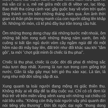
mà vẫn cứ u u, mê mê giữa một cõi đi vềbơ vơ, lạc lõng.
Bao thiết tha cùng cánh vạc gầy guộc bay về vòm trời quên
lãng thành im lìm bên những tháng năm qua. Ám ảnh thời
gian và thân phận mong manh của con người dâng lên khắp
lối. Những lối mòn, cũ kĩ phủ đầy bụi trần trong câu hát.
Ôm những thong dong chạy dài những bước mệt nhoài, ôm
những bề bộn rong ruổi những tháng năm xanh, ôm nỗi
cuồng si bất tận ngủ dưới vòm cây ngậm ngùi để rồi một
hôm nào đó mây bay lên, đất trời như đổi khác sau khi "tắm
gội", ta mới "chợt giật mình ôi chiếc lá thu phai".
Chiếc lá thu phai, chiếc lá cuộc đời đã phai đi những sắc
màu tươi đẹp nhất. Xương lá run run trong cơn giông trút
nước. Gân lá sắp gãy mục bởi gió thu xào xạc. Lá tàn, lá
rụng như một đời sống sắp đi xa.
Xung quanh ta loài người đang mộng mị giấc thiên thu.
Không thấy ai về đây để ta đầy cuộc vui. Chỉ có cô đơn lủi
thủi trở về trên miền vắng xênh xang với những vạt chiều cũ
nát liêu xiêu. "Không còn thấy loài người vây phủ quanh đời
nói tiếng yêu thương". Đời tôi ngốc dại ngồi "thong dong