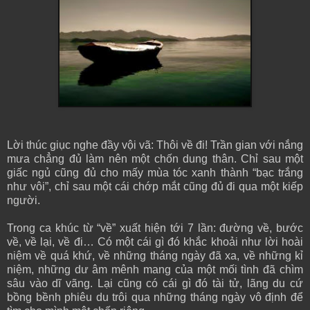
Lời thúc giục nghe đầy vội vã: Thôi về đi! Trần gian với nắng
mưa chẳng đủ làm nên một chốn dung thân. Chỉ sau một
giấc ngủ cũng đủ cho mấy mùa tóc xanh thành “bạc trắng
như vôi”, chỉ sau một cái chớp mắt cũng đủ đi qua một kiếp
người.
Trong ca khúc từ “về” xuất hiện tới 7 lần: đường về, bước
về, về lại, về đi… Có một cái gì đó khắc khoải như lời hoài
niệm về quá khứ, về những tháng ngày đã xa, về những kỉ
niệm, những dư âm mênh mang của một mối tình đã chìm
sâu vào dĩ vãng. Lại cũng có cái gì đó tài tử, lãng du cứ
bồng bềnh phiêu du trôi qua những tháng ngày vô định để