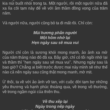
kia núi buốt nhói trong ta. Một người, rồi một người nữa đã
xa lìa cõi tạm này để về với âm thầm đồng vọng của trăm
năm.
Và người nữa, người cũng bỏ ta đi mất rồi. Chỉ còn:
Mùi hương phấn người
Một hôm nhớ lại
Hẹn ngày sau sẽ mua vui
Người chỉ còn là sương khói mong manh, ảo ảnh xa mờ
của năm tháng nào đó đã xa. Bây giờ, chỉ có tôi ngồi nhớ lại
và thầm thì "hẹn ngày sau sẽ mua vui". Nhưng ngày sau là
bao giờ? Chẳng ai biết trước được mai này mình sẽ như thế
nào cả nên ngày sau cũng thật mong manh, mờ mịt.
Ừ thôi, ta về với ảo ảnh vỡ tan, với cuộc đời tạm bợ những
yêu thương và hạnh phúc thoáng qua, về trong vô thường,
về trong ngậm ngùi của thiên thu.
Về thu xếp lại
Ngày trong nếp ngày