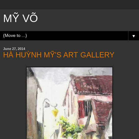
MỸ VÕ
▼
June 27, 2014
HÀ HUỲNH MỸ'S ART GALLERY