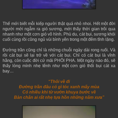
Thế mới biết mỗi kiếp người thật quá nhỏ nhoi. Hết một đời
người mới ngẫm ra gió sương, mới thấy thời gian trôi qua
nhanh như một cơn gió vô hình. Phù du, cát bụi, sương khói
cuối cùng rồi cũng ngủ vùi bình yên trong một đêm tĩnh lặng.
Đường trần cũng chỉ là những chuỗi ngày dài rong ruổi. Và
rồi cát bụi sẽ lại trở về với cát bụi. Chỉ có cát bụi là vĩnh
hằng, còn cuộc đời cứ mãi PHÔI PHA. Một ngày nào đó, sẽ
thấy lòng mình nhẹ tênh như một cơn gió thổi bụi cát xa
bay…
“Thôi về đi
Đường trần đâu có gì tóc xanh mấy mùa
Có nhiều khi từ vườn khuya bước về
Bàn chân ai rất nhẹ tựa hồn những năm xưa”