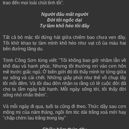
trao đến mọi loài chút tình tôi".
Người đâu mất người
Đời tôi ngốc dại
Tự làm khô héo tôi đây
Tất cả bỏ mặc tôi đứng hát giữa chiêm bao chưa vẹn đầy.
Tôi khờ khạo tự làm mình khô héo như vạt cỏ úa màu hai
bên đường lãng du.
Trịnh Công Sơn từng viết: "Tôi không bao giờ nhầm lẫn về
khổ đau và hạnh phúc. Nhưng tôi thường rơi vào cơn hôn
mê trước giấc ngủ. Ở biên giới đó tôi thấy mình lơ lửng giữa
sự sống và cái chết. Những giây phút như thế vồ chụp lấy
tôi mỗi đêm. Và tôi đau đớn nhận ra rằng có lẽ cuộc đời đã
cho ta lắm ngày bất hạnh. Mỗi ngày sống tới, tôi thấy đời
sống nhỏ nhắn thêm".
Và mỗi ngày đi qua, tuổi ta cũng đi theo. Thức dậy sau cơn
mộng mị của năm tháng, ngồi ôm tóc dài trắng xoá mới hay
"chập chờn lau trắng trong tay"