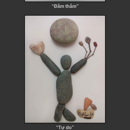
“Đằm thắm”
“Tự do”