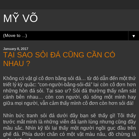
MỸ VÕ
▼
January 8, 2017
TẠI SAO SỎI ĐÁ CŨNG CẦN CÓ
NHAU ?
Không có vật gì cô đơn bằng sỏi đá… từ đó dẫn đến một thứ
triết lý kỳ quặc: “con-người-bằng-sỏi-đá” lại còn cô đơn hơn
những hòn đá sỏi. Tại sao ư? Sỏi đá thường thấy nắm sát
cánh bên nhau… còn con người, dù sống một mình hay
giữa mọi người, vẫn cảm thấy mình cô đơn còn hơn sỏi đá!
Nhìn bức tranh sỏi đá dưới đây bạn sẽ thấy gì! Tôi thấy
trước mắt mình là những viên đá lạnh lùng nhưng cũng đầy
mầu sắc. Nhìn kỹ tôi lại thấy một người ngồi gục đầu trên
ghế đá. Phía dưới chân có một vật màu nâu, đồ chừng là