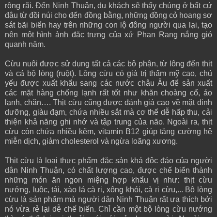
rộng rãi. Đến Ninh Thuận, du khách sẽ thấy chúng ở bất cứ
đâu từ đồi núi cho đến đồng bằng, những đồng cỏ hoang sơ
sát bãi biển hay trên những con lộ đông người qua lại, tạo
nên một hình ảnh đặc trưng của xứ Phan Rang nắng gió
quanh năm.
Cừu nuôi được sử dụng tất cả các bộ phận, từ lông đến thịt
và cả bộ lòng (ruột). Lông cừu có giá trị thẩm mỹ cao, chủ
yếu được xuất khẩu sang các nước châu Âu để sản xuất
các mặt hàng chống lạnh rất tốt như khăn choàng cổ, áo
lạnh, chăn…. Thịt cừu cũng được đánh giá cao về mặt dinh
dưỡng, giàu đạm, chứa nhiều sắt mà cơ thể dễ hấp thu, cải
thiện khả năng ghi nhớ và tập trung của não. Ngoài ra, thịt
cừu còn chứa nhiều kẽm, vitamin B12 giúp tăng cường hệ
miễn dịch, giảm cholesterol và ngừa loãng xương.
Thịt cừu là loại thực phẩm đặc sản khá độc đáo của người
dân Ninh Thuận, có chất lượng cao, được chế biến thành
những món ăn ngon miệng hợp khẩu vị như: thịt cừu
nướng, luộc, tái, xào lá cà ri, xông khói, cà ri cừu,... Bộ lòng
cừu là sản phẩm mà người dân Ninh Thuận rất ưa thích bởi
nó vừa rẻ lại dễ chế biến. Chỉ cần một bộ lòng cừu nướng