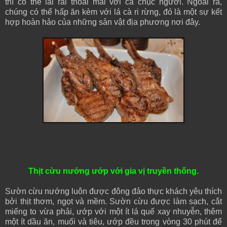
thì có thể lai rai thoải mái với cả chục người. Ngoài ra,
chúng có thể hấp ăn kèm với lá cà ri rừng, đó là một sự kết
hợp hoàn hảo của những sản vật địa phương nơi đây.
Thịt cừu nướng ướp với gia vị truyền thống.
Sườn cừu nướng luôn được đông đảo thực khách yêu thích
bởi thịt thơm, ngọt và mềm. Sườn cừu được làm sạch, cắt
miếng to vừa phải, ướp với một ít lá quế xay nhuyễn, thêm
một ít dầu ăn, muối và tiêu, ướp đều trong vòng 30 phút để