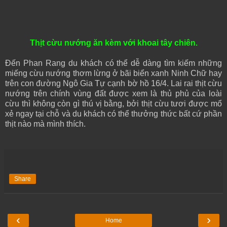
Thịt cừu nướng ăn kèm với khoai tây chiên.
Đến Phan Rang du khách có thể dễ dàng tìm kiếm những
miếng cừu nướng thơm lừng ở bãi biển xanh Ninh Chữ hay
trên con đường Ngô Gia Tự cạnh bờ hồ 16/4. Lai rai thịt cừu
nướng trên chính vùng đất được xem là thủ phủ của loài
cừu thì không còn gì thú vị bằng, bởi thịt cừu tươi được mổ
xẻ ngay tại chỗ và du khách có thể thưởng thức bất cứ phần
thịt nào mà mình thích.
Share
‹
›
Home