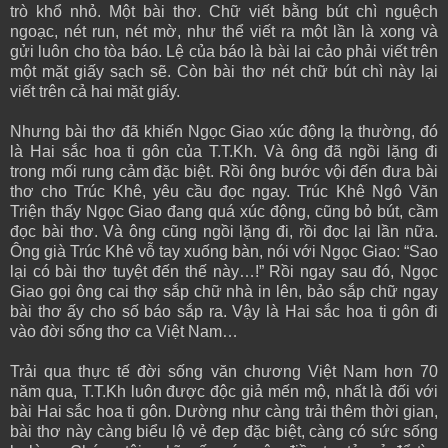
trò khổ nhỏ. Một bài thơ. Chữ viết bằng bút chì nguệch
ngoạc, nét run, nét mờ, như thể viết ra một lần là xong và
gửi luôn cho tòa báo. Lệ của báo là bài lai cảo phải viết trên
một mặt giấy sạch sẽ. Còn bài thơ nét chữ bút chì này lại
viết trên cả hai mặt giấy.
Nhưng bài thơ đã khiến Ngọc Giao xúc động lạ thường, đó
là Hai sắc hoa ti gôn của T.T.Kh. Và ông đã ngồi lặng đi
trong mối rung cảm đặc biệt. Rồi ông bước vội đến đưa bài
thơ cho Trúc Khê, yêu cầu đọc ngay. Trúc Khê Ngô Văn
Triện thấy Ngọc Giao đang quá xúc động, cũng bỏ bút, cầm
đọc bài thơ. Và ông cũng ngồi lặng đi, rồi đọc lại lần nữa.
Ông già Trúc Khê vỗ tay xuống bàn, nói với Ngọc Giao: “Sao
lại có bài thơ tuyệt đến thế này…!” Rồi ngay sau đó, Ngọc
Giao gọi ông cai thợ sắp chữ nhà in lên, bảo sắp chữ ngay
bài thơ ấy cho số báo sắp ra. Vậy là Hai sắc hoa ti gôn đi
vào đời sống thơ ca Việt Nam…
Trải qua thực tế đời sống văn chương Việt Nam hơn 70
năm qua, T.T.Kh luôn được độc giả mến mộ, nhất là đối với
bài Hai sắc hoa ti gôn. Dường như càng trải thêm thời gian,
bài thơ này càng biểu lộ vẻ đẹp đặc biệt, càng có sức sống