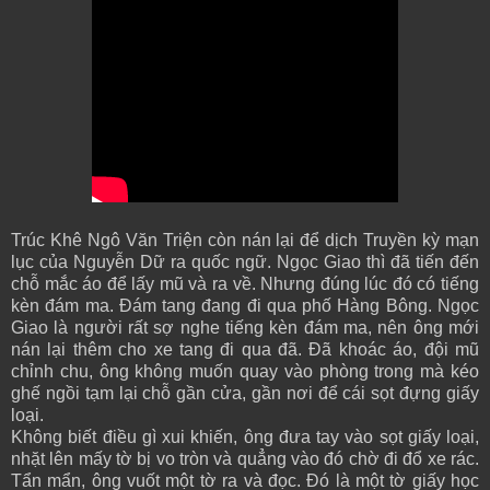
Trúc Khê Ngô Văn Triện còn nán lại để dịch Truyền kỳ mạn
lục của Nguyễn Dữ ra quốc ngữ. Ngọc Giao thì đã tiến đến
chỗ mắc áo để lấy mũ và ra về. Nhưng đúng lúc đó có tiếng
kèn đám ma. Đám tang đang đi qua phố Hàng Bông. Ngọc
Giao là người rất sợ nghe tiếng kèn đám ma, nên ông mới
nán lại thêm cho xe tang đi qua đã. Đã khoác áo, đội mũ
chỉnh chu, ông không muốn quay vào phòng trong mà kéo
ghế ngồi tạm lại chỗ gần cửa, gần nơi để cái sọt đựng giấy
loại.
Không biết điều gì xui khiến, ông đưa tay vào sọt giấy loại,
nhặt lên mấy tờ bị vo tròn và quẳng vào đó chờ đi đổ xe rác.
Tẩn mẩn, ông vuốt một tờ ra và đọc. Đó là một tờ giấy học