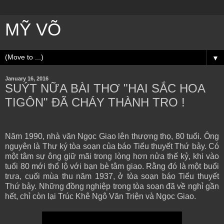
MỸ VÕ
▼
January 16, 2016
SUÝT NỮA BÀI THƠ "HAI SẮC HOA
TIGÔN" ĐÃ CHÁY THÀNH TRO !
Năm 1990, nhà văn Ngọc Giao lên thượng thọ, 80 tuổi. Ông
nguyên là Thư ký tòa soạn của báo Tiểu thuyết Thứ bảy. Có
một tâm sự ông giữ mãi trong lòng hơn nửa thế kỷ, khi vào
tuổi 80 mới thổ lộ với bạn bè tâm giao. Rằng đó là một buổi
trưa, cuối mùa thu năm 1937, ở tòa soạn báo Tiểu thuyết
Thứ bảy. Những đồng nghiệp trong tòa soạn đã về nghỉ gần
hết, chỉ còn lại Trúc Khê Ngô Văn Triện và Ngọc Giao.