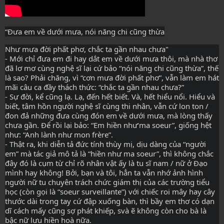
“Đưa em về dưới mưa, nói năng chi cũng thừa
Như mưa đời phất phơ, chắc ta gần nhau chưa"
- Mới chỉ đưa em đi hay dắt em về dưới mưa thôi, mà nhà thơ 
đã lơ mơ cùng nghệ sĩ lại cứ bảo “nói năng chi cũng thừa”, thế 
là sao? Phải chăng, vì “cơn mưa đời phất phơ”, vẫn làm em hát 
mãi câu ca đầy thách thức: “chắc ta gần nhau chưa?”
- Sự đời, kể cũng lạ. Lạ, đến hết biết. Và, hết hiểu nổi. Hiểu và 
biết, tâm hồn người nghệ sĩ cùng thi nhân, vẫn cứ lon ton / 
đon đả những đưa cùng đón em về dưới mưa, mà lòng thấy 
chưa gần. Để rồi lại bảo: “Em hiền như‘ma soeur”, giống hệt 
như: “Anh lành như mon frère”.
- Thật ra, khi diễn tả đức tính thùy mị, dịu dàng của “người 
em” mà tác giả mô tả là “hiền như ma soeur”, thì không chắc 
đây đó là cụm từ chỉ rõ nhân vật ấy là tu sĩ nam / nữ ở Đạo 
mình hay không! Bởi, bạn và tôi, hẳn ta vẫn nhớ ảnh hình 
người nữ tu chuyên trách chức giám thị của các trường tiểu 
học (còn gọi là “soeur surveillante”) với chiếc roi mây hay cây 
thước dài trong tay cứ đập xuống bàn, thì bầy em thơ có dạn 
dĩ cách mấy cũng sợ phát khiếp, svà ẽ không còn cho bà là 
bậc nữ lưu hiền hoà nữa. 