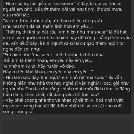
- Hoạ chăng, tác giả gọi “ma soeur” ở đây, là gọi và nói về 
người em nhỏ, đã ướt thấm đôi vai “ưu tình”, ở dưới mưa, 
vừa mới hát:
“Vai em tròn dưới mưa, ướt bao nhiêu cũng vừa
Như ưu tình đã xa, thấm linh hồn em yêu...”
- Thật ra, thì khi ta hát câu “em hiền như ma soeur” là đã hát 
và nói về người em nhỏ có hiền hay dữ cũng chẳng thành vấn 
đề. Vấn đề ở đây là khi người ca sĩ lại cứ gào thêm ngôn từ 
nghe đến sợ, như:
“Em hiền như ‘ma soeur’, vết thương ta bốn mùa
Trái tim ta bệnh hoạn, em yêu này em yêu..
Ta nhờ em ru ta, hãy ru tên vô đạo,
Hãy ru tên khờ khạo, em yêu này em yêu...”
- Nói làm sao đây, khi người em nhỏ rất ‘ma soeur’ ấy vẫn 
không hiền như nhà thơ hay nghệ sĩ vẫn nghĩ? Hoặc, giả như 
người nhà Đạo lại cho rằng chính mình mới đích thực là đấng 
hiền lành, chân chất, rất đáng yêu, thì thế nào?
- Vậy phải chăng nhà thơ và nhạc sỹ đã thi vị hoá nhân vật 
masoeur trong bài hát để thêm phần thi vị ướt át cho cuộc 
sống chúng ta!     