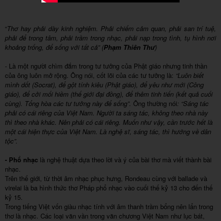
“
Thơ hay phải dày kinh nghiệm. Phải chiếm cảm quan, phải san trí tuệ,
phải để trong tâm, phải trầm trong nhạc, phải nạp trong tình, tụ hình nơi
khoảng trống, để sống với tất cả” (
Phạm Thiên Thư
)
- Là một người chìm đắm trong tư tưởng của Phật giáo nhưng tinh thần
của ông luôn mở rộng. Ông nói, cốt lõi của các tư tưởng là:
“Luôn biết
mình dốt (Socrat), để gột tính kiêu (Phật giáo), để yêu như mới (Công
giáo), để cởi mối hiềm (thế giới đại đồng), để thêm tinh tiến (kết quả cuối
cùng). Tổng hòa các tư tưởng này để sống”.
Ông thường nói
: “Sáng tác
phải có cái riêng của Việt Nam. Người ta sáng tác, không theo nhà này
thì theo nhà khác. Nên phải có cái riêng. Muốn như vậy, cần trước hết là
một cái hiện thực của Việt Nam. Là nghệ sĩ, sáng tác, thì hướng về dân
tộc”.
- Phổ nhạc
là nghệ thuật dựa theo lời và ý của bài thơ mà viết thành bài
nhạc.
Trên thế giới, từ thời âm nhạc phục hưng, Rondeau cùng với ballade và
virelai là ba hình thức thơ Pháp phổ nhạc vào cuối thế kỷ 13 cho đến thế
kỷ 15.
Trong tiếng Việt vốn giàu nhạc tính với âm thanh trầm bổng nên lẩn trong
thơ là nhạc. Các loại văn vần trong văn chương Việt Nam như lục bát,