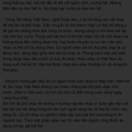
song thất lục bát, hát nói đều đi đôi với ngâm vịnh, xướng hát. Những
điệu dân ca như hát ru, hò cũng hay mượn ca dao làm lời.
- Trong Tân Nhạc Việt Nam, nghệ thuật đem ý lời thơ lồng vào nốt nhạc
để hát lên là phổ nhạc. Việc chuyển từ thơ thành nhạc có thể chỉ dùng ý
để gợi lên những hình ảnh trong ca khúc, nhưng cũng có khi theo sát lấy
câu thơ làm ca từ. Trong một bài thơ có khi bài nhạc chỉ rút một đoạn mà
không đụng đến những đoạn kia, hay hoán chuyển tự sự nên việc phổ
nhạc có thể chỉ là phỏng theo. Có người nhận xét thì thơ phổ nhạc là sự
đồng cảm, đồng điệu giữa nhà thơ và nhạc sĩ. Phong cách này phổ biến
trong dòng nhạc tiền chiến và sau đó được nhiều nhạc sĩ Việt Nam áp
dụng suốt thế kỷ 20. Bài thơ được chọn phổ nhạc thường có nội dung phi
thời gian.
- Khuynh hướng gần đây thì có nguồn bình luận rằng từ thập niên 1990 trở
đi, âm nhạc Việt Nam không còn nhiều những bài thơ phổ nhạc như
trước, phần vì thời cuộc và tính trữ tình cổ điển trong cuộc sống ngày
càng thưa thớt.
Khi thơ đã phổ nhạc thì không ít trường hợp tên nhạc sĩ được gắn liền với
bài hát mà nổi tiếng trong khi tên tuổi người sáng tác lời thơ thì chìm vào
bóng tối. Có khi nhạc sĩ nghiễm nhiên lấy luôn bài thơ mà không tri ân
nguyên tác. Theo luật pháp ngày nay thì việc bản quyền cũng được áp
dụng với tác giả bài thơ.