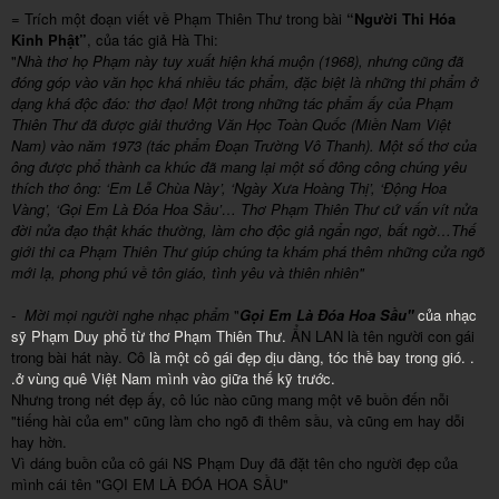
= Trích một đoạn viết về Phạm Thiên Thư trong bài
“Người Thi Hóa
Kinh Phật”
, của tác giả Hà Thi:
"
Nhà thơ họ Phạm này tuy xuất hiện khá muộn (1968), nhưng cũng đã
đóng góp vào văn học khá nhiều tác phẩm, đặc biệt là những thi phẩm ở
dạng khá độc đáo: thơ đạo! Một trong những tác phẩm ấy của Phạm
Thiên Thư đã được giải thưởng Văn Học Toàn Quốc (Miền Nam Việt
Nam) vào năm 1973 (tác phẩm Đoạn Trường Vô Thanh). Một số thơ của
ông được phổ thành ca khúc đã mang lại một số đông công chúng yêu
thích thơ ông: ‘Em Lễ Chùa Này’, ‘Ngày Xưa Hoàng Thị’, ‘Động Hoa
Vàng’, ‘Gọi Em Là Đóa Hoa Sầu’… Thơ Phạm Thiên Thư cứ vấn vít nửa
đời nửa đạo thật khác thường, làm cho độc giả ngẩn ngơ, bất ngờ…Thế
giới thi ca Phạm Thiên Thư giúp chúng ta khám phá thêm những cửa ngõ
mới lạ, phong phú về tôn giáo, tình yêu và thiên nhiên"
- Mời mọi người nghe nhạc phẩm
"
Gọi Em Là Đóa Hoa Sầu"
của nhạc
sỹ Phạm Duy phổ từ thơ Phạm Thiên Thư.
ẨN LAN là tên người con gái
trong bài hát này. Cô
là một cô gái đẹp dịu dàng, tóc thề bay trong gió. .
.ở vùng quê Việt Nam mình vào giữa thế kỹ trước.
Nhưng trong nét đẹp ấy, cô lúc nào cũng mang một vẽ buồn đến nỗi
"tiếng hài của em" cũng làm cho ngõ đi thêm sầu, và cũng em hay dỗi
hay hờn.
Vì dáng buồn của cô gái NS Phạm Duy đã đặt tên cho người đẹp của
mình cái tên "GỌI EM LÀ ĐÓA HOA SẦU"