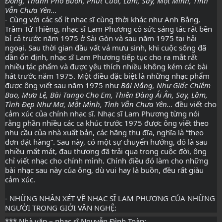
Đông, Thành Phố Buồn, Phút Cuối, Lầm, Say, Một Mình, Tình
Vẫn Chưa Yên…
-
Cùng với các số ít nhạc sĩ cùng thời khác như Anh Bằng,
Trầm Tử Thiêng, nhạc sĩ Lam Phương có sức sáng tác rất bền
bỉ cả trước năm 1975 ở Sài Gòn và sau năm 1975 tại hải
ngoại. Sau thời gian đầu vất vả mưu sinh, khi cuộc sống đã
dần ổn định, nhạc sĩ Lam Phương tiếp tục cho ra mắt rất
nhiều tác phẩm và được yêu thích nhiều không kém các bài
hát trước năm 1975. Một điều đặc biệt là những nhạc phẩm
được ông viết sau năm 1975 như
Bãi Nắng, Như Giấc Chiêm
Bao, Mưa Lệ, Bài Tango Cho Em, Thiên Đàng Ái Ân, Say, Lầm,
Tình Đẹp Như Mơ, Một Mình, Tình Vẫn Chưa Yên…
đều viết cho
cảm xúc của chính nhạc sĩ. Nhạc sĩ Lam Phương từng nói
rằng phần nhiều các ca khúc trước 1975 được ông viết theo
nhu cầu của nhà xuất bản, các hãng thu đĩa, nghĩa là “theo
đơn đặt hàng”. Sau này, có một sự chuyển hướng, đó là sau
nhiều mất mát, đau thương đã trải qua trong cuộc đời, ông
chỉ viết nhạc cho chính mình. Chính điều đó làm cho những
bài nhạc sau này của ông, dù vui hay là buồn, đều rất giàu
cảm xúc.
- NHỮNG NHẬN XÉT VỀ NHẠC SĨ LAM PHƯƠNG CỦA NHỮNG
NGƯỜI TRONG GIỚI VĂN NGHỆ:
*** Nhà văn – nhạc sĩ Nguyễn Đình Toàn: