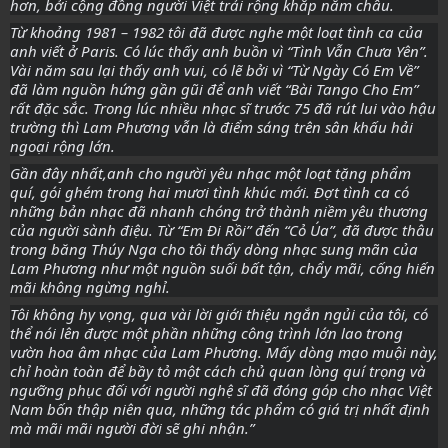
hơn, bởi cộng đồng người Việt trải rộng khắp năm châu.
Từ khoảng 1981 – 1982 tôi đã được nghe một loạt tình ca của
anh viết ở Paris. Có lúc thấy anh buồn vì “Tình Vẫn Chưa Yên”.
Vài năm sau lại thấy anh vui, có lẽ bởi vì “Từ Ngày Có Em Về”
đã làm nguồn hứng gần gũi để anh viết “Bài Tango Cho Em”
rất đặc sắc. Trong lúc nhiều nhạc sĩ trước 75 đã rút lui vào hậu
trường thì Lam Phương vẫn là điểm sáng trên sân khấu hải
ngoại rộng lớn.
Gần đây nhất,anh cho người yêu nhạc một loạt tặng phẩm
quí, gói ghém trong hai mươi tình khúc mới. Đợt tình ca có
những bản nhạc đã nhanh chóng trở thành niềm yêu thương
của người sành điệu. Từ “Em Đi Rồi” đến “Cỏ Úa”, đã được thâu
trong băng Thúy Nga cho tôi thấy dòng nhạc sung mãn của
Lam Phương như một nguồn suối bất tận, chẩy mãi, cống hiến
mãi không ngừng nghỉ.
Tôi không hy vọng, qua vài lời giới thiệu ngắn ngủi của tôi, có
thể nói lên được một phần những công trình lớn lao trong
vườn hoa âm nhạc của Lam Phương. Mấy dòng mạo muội này,
chỉ hoàn toàn để bầy tỏ một cách chủ quan lòng quí trọng và
ngưỡng phục đối với người nghệ sĩ đã đóng góp cho nhạc Việt
Nam bốn thập niên qua, những tác phẩm có giá trị nhất định
mà mãi mãi người đời sẽ ghi nhận.”