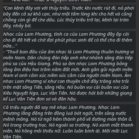
“Con kênh đầy vơi với thủy triều. Trước khi nước rút đi, nó phơi
bầy đến cả sự khô cạn, như một tấm lòng khi cho hết và cũng
chẳng còn gì để che dấu. Lúc thủy triều trở lại, kênh lại tràn
đầy, nhảy bờ.
Nhạc của Lam Phương, tình ca của Lam Phương đầy ắp cái
cho đi đã hết và chờ đợi phút phục sinh để có thể cho đi thêm
nữa…”
- “Thuở ban đầu của âm nhạc là Lam Phương thuần hương vị
miền Nam. Dân chúng đón tiếp anh như nhánh sông đón tiếp
phù sa của Hậu Giang. Phù sa âm nhạc Lam Phương bảng
lảng âm điệu hai trăm năm đất mới. Anh gần gũi người miền
Nam vì anh cảm xúc niềm xúc cảm của người miền Nam. Âm
nhạc Lam Phương ví như con thuyền chở đầy trăng nhẹ trôi
trên mặt sông Tiền, sông Hậu. Nó buồn vui cái buồn vui của
Kiều Nguyệt Nga, Lục Vân Tiên. Nó được hát bởi những giọng
kể Lục Vân Tiên đơn sơ và đôn hậu.
Cả triệu người đã say mê nhạc Lam Phương. Nhạc Lam
Phương lãng đãng trên đồng luá bát ngát, trên sông nước
mênh mông. Nó từ ngõ hẻm thành phố về đường mòn thôn ổ.
Nó trong trường học. Nó ngoài sa trường. Nó xanh mắt thanh
niên. Nó hồng môi thiếu nữ. Luôn luôn bình dị. Mãi mãi Lục
Vân Tiên.