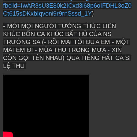
fbclid=IwAR3sU3E80k2ICxd3l68p6oIFDHL3oZ0
Ct615sDKxbIqvoni9r9rnSssd_1Y
)
- MỜI MỌI NGƯỜI TƯỞNG THỨC LIÊN
KHÚC BỐN CA KHÚC BẤT HỦ CỦA NS
TRƯỜNG SA (- RỒI MAI TÔI ĐƯA EM - MỘT
MAI EM ĐI - MÙA THU TRONG MƯA - XIN
CÒN GỌI TÊN NHAU) QUA TIẾNG HÁT CA SĨ
LỆ THU