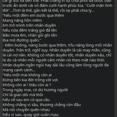
cái gì xót xa đến thế. Phải chăng vì sự chia phôi đã được báo 
trước ẩn dưới cái vỏ đám cưới hạnh phúc kia. "Cười mặn tình 
đời"...Tình là thế, gắn kết là thế, rồi lại phải chia ly...
“Nếu một đêm em bước qua thềm
Mang nặng hồn mềm
Em trở mình trên nhân duyên
Nếu nửa đêm trăng gió đã lên
Bão mưa êm, chăn gối ghi tên
Bia mộ đường quên.”
- Đêm buông, nàng bước qua thềm, trĩu nặng lòng mối nhân 
duyên. Trăn trở, nghĩ suy. Nhân duyên là cái may mắn, cũng 
là cái nợ nần. Không có nhân duyên tốt, nhân duyên xấu, chỉ 
là do cá nhân mỗi người cảm nhận nó theo mặt nào thôi. 
Nhân duyên ngắn ngủi hay dài lâu cũng làm lòng người đa 
mang canh cánh...
“Nếu một mai không còn ai
Ðứng bên kia đời trông vời vợi
Không còn ai ! Ðâu còn ai ?
Trong ngày mai, có dư hương người
Chỉ là gian dối mà thôi
Nếu về sau em có qua cầu
Không chẳng vì sầu, thương chẳng còn đâu
Mà nói chuyện quên nhau
Nếu vì sao, quay gót cuốn mau