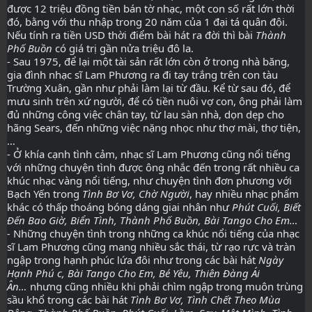
được 12 triệu đồng tiền bán tờ nhạc, một con số rất lớn thời
đó, bằng với thu nhập trong 20 năm của 1 đại tá quân đội.
Nếu tính ra tiền USD thời điểm bài hát ra đời thì bài
Thành
Phố Buồn
có giá trị gần nửa triệu đô la.
- Sau 1975, để lại một tài sản rất lớn còn ở trong nhà băng,
gia đình nhạc sĩ Lam Phương ra đi tay trắng trên con tàu
Trường Xuân, gần như phải làm lại từ đầu. Kể từ sau đó, để
mưu sinh trên xứ người, để có tiền nuôi vợ con, ông phải làm
đủ những công việc chân tay, từ lau sàn nhà, dọn dẹp cho
hãng Sears, đến những việc nặng nhọc như thợ mài, thợ tiện,
…
- Ở khía cạnh tình cảm, nhạc sĩ Lam Phương cũng nổi tiếng
với những chuyện tình được ông nhắc đến trong rất nhiều ca
khúc nhạc vàng nổi tiếng, như chuyện tình đơn phương với
Bạch Yến trong
Tình Bơ Vơ, Chờ Người
, hay nhiều nhạc phẩm
khác có thấp thoáng bóng dáng giai nhân như
Phút Cuối, Biết
Đến Bao Giờ, Biển Tình, Thành Phố Buồn, Bài Tango Cho Em…
-
Những chuyện tình trong những ca khúc nổi tiếng của nhạc
sĩ Lam Phương cũng mang nhiều sắc thái, từ rạo rực và tràn
ngập trong hạnh phúc lứa đôi như trong các bài hát
Ngày
Hạnh Phú c, Bài Tango Cho Em, Bé Yêu, Thiên Đàng Ái
Ân…
nhưng cũng nhiều khi phải chìm ngập trong muôn trùng
sầu khổ trong các bài hát
Tình Bơ Vơ, Tình Chết Theo Mùa