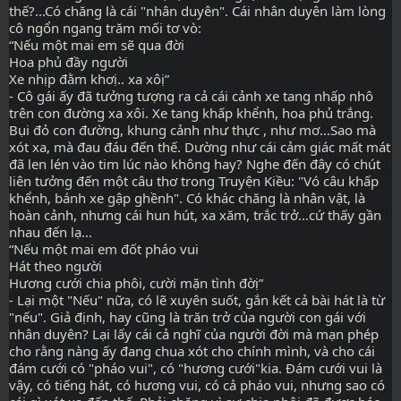
thế?...Có chăng là cái "nhân duyên". Cái nhân duyên làm lòng 
cô ngổn ngang trăm mối tơ vò:
“Nếu một mai em sẽ qua đời
Hoa phủ đầy người
Xe nhịp đằm khơị.. xa xôị”
- Cô gái ấy đã tưởng tượng ra cả cái cảnh xe tang nhấp nhô 
trên con đường xa xôi. Xe tang khấp khểnh, hoa phủ trắng. 
Bụi đỏ con đường, khung cảnh như thực , như mơ...Sao mà 
xót xa, mà đau đáu đến thế. Dường như cái cảm giác mất mát 
đã len lén vào tim lúc nào không hay? Nghe đến đây có chút 
liên tưởng đến một câu thơ trong Truyện Kiều: "Vó câu khấp 
khểnh, bánh xe gập ghềnh". Có khác chăng là nhân vật, là 
hoàn cảnh, nhưng cái hun hút, xa xăm, trắc trở...cứ thấy gần 
nhau đến lạ...
“Nếu một mai em đốt pháo vui
Hát theo người
Hương cưới chia phôi, cười mặn tình đờị”
- Lại một "Nếu" nữa, có lẽ xuyên suốt, gắn kết cả bài hát là từ 
"nếu". Giả định, hay cũng là trăn trở của người con gái với 
nhân duyên? Lại lấy cái cả nghĩ của người đời mà mạn phép 
cho rằng nàng ấy đang chua xót cho chính mình, và cho cái 
đám cưới có "pháo vui", có "hương cưới"kia. Đám cưới vui là 
vậy, có tiếng hát, có hương vui, có cả pháo vui, nhưng sao có 