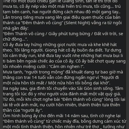
Thế rồi một buổi chiều gần lễ Giáng sinh, tan lễ thì trời đổ 
mưa to, cô ấy nép vào một mái hiên trú mưa, tôi cũng… trú 
tạm bên cạnh, hai người đứng cách nhau độ một gang tay.. 
Lẫn trong tiếng mưa vang lên giai điệu quen thuộc của bản 
thánh ca “Đêm thánh vô cùng” (Silent Night) vẳng ra từ ngôi 
nhà gần đấy:
“Đêm Thánh vô cùng / Giây phút tưng bừng / Đất với trời, se 
chữ đồng…”.
Cô ấy đưa tay hứng những giọt nước mưa và khe khẽ hát 
theo. Tôi lặng người. Giọng hát cô ấy buồn da diết. Tự dưng 
tôi cảm thấy run, khẽ đưa tay vuốt nhẹ những hạt mưa bụi li 
ti bám bên ngoài chiếc áo của cô ấy. Cô ấy bất chợt quay sang 
tôi nhoẻn miệng cười : “Cảm ơn nghen !”.
Mưa tạnh, “người trong mộng” đã khuất dạng tự bao giờ mà 
thằng con trai 14 tuổi vẫn còn đứng ngẩn ngơ vì “Người đi 
một nửa hồn tôi mất / Một nửa hồn tôi bỗng dại khờ”.
Ba ngày sau, gia đình tôi chuyển vào Sài Gòn sinh sống. Tâm 
trạng tôi lúc đó y như người vừa đánh mất một vật quý giá. 
Từ đó, mỗi khi chợt nghe bài “Đêm thánh vô cùng” lòng tôi lại 
tái tê với ánh mắt, nụ cười hồn nhiên, thánh thiện tựa thiên 
thần của “người ấy”.
Ôm hình bóng ấy cho đến mãi 14 năm sau, tình cờ nghe lại 
“Đêm thánh vô cùng” từ chiếc máy đĩa, bỗng dưng cảm xúc từ 
một mối tình thánh thiện, hồn nhiên như trẻ thơ _ tưởng như 