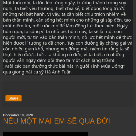
Một tuổi mới, ta lớn lên từng ngày, trưởng thành trong suy 
nghĩ, ta biết yêu thương, biết chia sẻ, biết động lòng trước 
những nỗi bất hạnh. Vì vậy, ta cần biết chịu trách nhiệm về 
bản thân mình, cần sống hết mình cho những gì sắp đến, tạo 
một niềm tin, một ước mơ để làm động lực thực hiện. Ngày 
hôm qua, ta sống vì ta nhỏ bé, hôm nay, ta sẽ là một con 
người mới, tự tin vào bản thân mình, nỗ lực hết mình để thực 
hiện được lí tưởng ta đã chọn. Tuy con đường ấy chông gai và 
còn nhiều gian khổ, nhưng xin đừng mất niềm tin rằng ta sẽ 
thực hiện được, bởi : ta không cô đơn, vì ta biết, có những 
người vẫn ngày đêm dõi theo ta một cách lặng thầm!
_Mời các bạn thưởng thức bài hát "Người Tình Mùa Đông" 
qua giọng hát ca sỹ Hà Anh Tuấn 
Share
December 10, 2020
NẾU MỘT MAI EM SẼ QUA ĐỜI