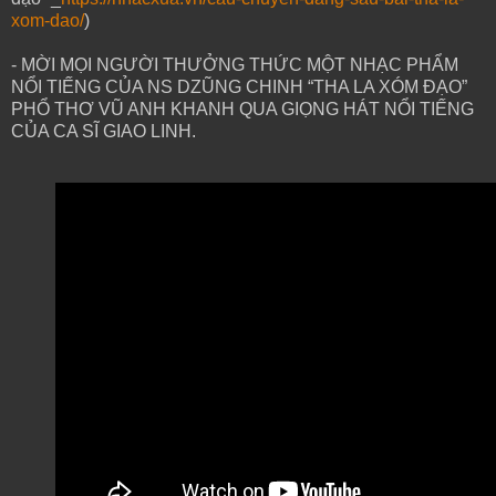
xom-dao/
)
- MỜI MỌI NGƯỜI THƯỞNG THỨC MỘT NHẠC PHẨM
NỔI TIẾNG CỦA NS DZŨNG CHINH “THA LA XÓM ĐẠO”
PHỔ THƠ VŨ ANH KHANH QUA GIỌNG HÁT NỔI TIẾNG
CỦA CA SĨ GIAO LINH.