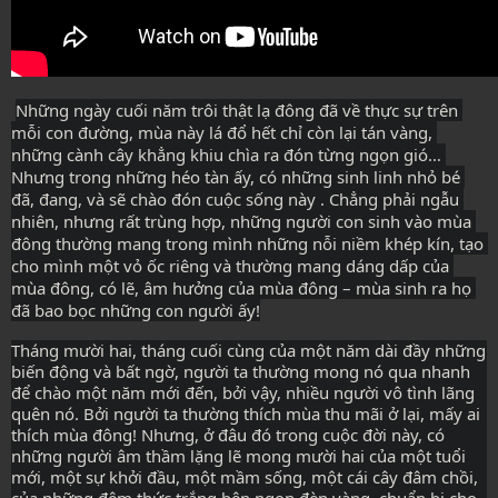
Những ngày cuối năm trôi thật lạ đông đã về thực sự trên 
mỗi con đường, mùa này lá đổ hết chỉ còn lại tán vàng, 
những cành cây khẳng khiu chìa ra đón từng ngọn gió… 
Nhưng trong những héo tàn ấy, có những sinh linh nhỏ bé 
đã, đang, và sẽ chào đón cuộc sống này . Chẳng phải ngẫu 
nhiên, nhưng rất trùng hợp, những người con sinh vào mùa 
đông thường mang trong mình những nỗi niềm khép kín, tạo 
cho mình một vỏ ốc riêng và thường mang dáng dấp của 
mùa đông, có lẽ, âm hưởng của mùa đông – mùa sinh ra họ 
đã bao bọc những con người ấy!
Tháng mười hai, tháng cuối cùng của một năm dài đầy những 
biến động và bất ngờ, người ta thường mong nó qua nhanh 
để chào một năm mới đến, bởi vậy, nhiều người vô tình lãng 
quên nó. Bởi người ta thường thích mùa thu mãi ở lại, mấy ai 
thích mùa đông! Nhưng, ở đâu đó trong cuộc đời này, có 
những người âm thầm lặng lẽ mong mười hai của một tuổi 
mới, một sự khởi đầu, một mầm sống, một cái cây đâm chồi, 
của những đêm thức trắng bên ngọn đèn vàng, chuẩn bị cho 