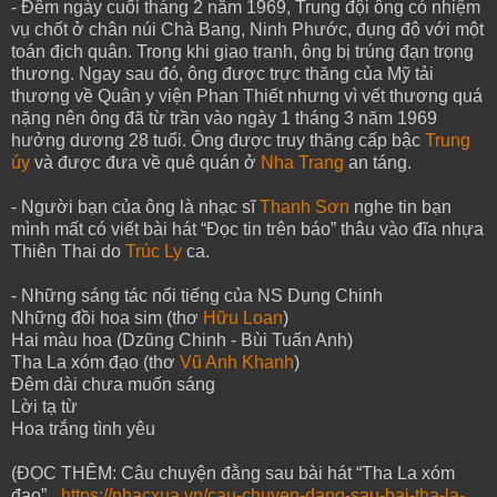
- Đêm ngày cuối tháng 2 năm 1969, Trung đội ông có nhiệm
vụ chốt ở chân núi Chà Bang, Ninh Phước, đụng độ với một
toán địch quân. Trong khi giao tranh, ông bị trúng đạn trọng
thương. Ngay sau đó, ông được trực thăng của Mỹ tải
thương về Quân y viện Phan Thiết nhưng vì vết thương quá
nặng nên ông đã từ trần vào ngày 1 tháng 3 năm 1969
hưởng dương 28 tuổi. Ông được truy thăng cấp bậc
Trung
úy
và được đưa về quê quán ở
Nha Trang
an táng.
- Người bạn của ông là nhạc sĩ
Thanh Sơn
nghe tin bạn
mình mất có viết bài hát “Đọc tin trên báo” thâu vào đĩa nhựa
Thiên Thai do
Trúc Ly
ca.
- Những sáng tác nổi tiếng của NS Dụng Chinh
Những đồi hoa sim (thơ
Hữu Loan
)
Hai màu hoa (Dzũng Chinh - Bùi Tuấn Anh)
Tha La xóm đạo (thơ
Vũ Anh Khanh
)
Đêm dài chưa muốn sáng
Lời tạ từ
Hoa trắng tình yêu
(ĐỌC THÊM: Câu chuyện đằng sau bài hát “Tha La xóm
đạo” _
https://nhacxua.vn/cau-chuyen-dang-sau-bai-tha-la-