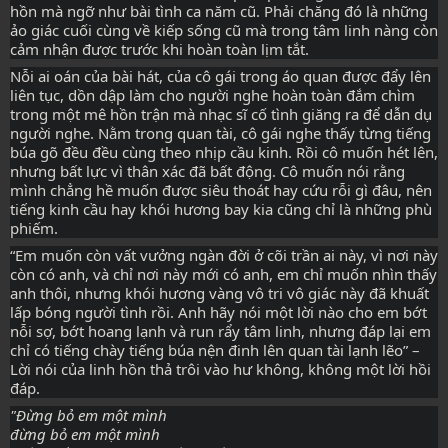
hồn mà ngỡ như bài tình ca năm cũ. Phải chăng đó là những 
ảo giác cuối cùng về kiếp sống cũ mà trong tâm linh nàng còn 
cảm nhận được trước khi hoàn toàn lịm tắt.
Nỗi ai oán của bài hát, của cô gái trong áo quan được đẩy lên 
liên tục, dồn dập làm cho người nghe hoàn toàn đắm chìm 
trong một mê hồn trận mà nhạc sĩ cố tình giăng ra để dẫn dụ 
người nghe. Nằm trong quan tài, cô gái nghe thấy từng tiếng 
búa gõ đều đều cùng theo nhịp cầu kinh. Rồi cô muốn hét lên, 
nhưng bất lực vì thân xác đã bất động. Cô muốn nói rằng 
mình chẳng hề muốn được siêu thoát hay cứu rỗi gì đâu, nên 
tiếng kinh cầu hay khói hương bay kia cũng chỉ là những phù 
phiếm.
“Em muốn còn vất vưởng ngàn đời ở cõi trần ai này, vì nơi này 
còn có anh, và chỉ nơi này mới có anh, em chỉ muốn nhìn thấy 
anh thôi, nhưng khói hương vàng vô tri vô giác này đã khuất 
lấp bóng người tình rồi. Anh hãy nói một lời nào cho em bớt 
nỗi sợ, bớt hoang lạnh và run rẩy tâm linh, nhưng đáp lại em 
chỉ có tiếng chày tiếng búa nện đinh lên quan tài lạnh lẽo” – 
Lời nói của linh hồn thả trôi vào hư không, không một lời hồi 
đáp.
"Đừng bỏ em một mình
đừng bỏ em một mình