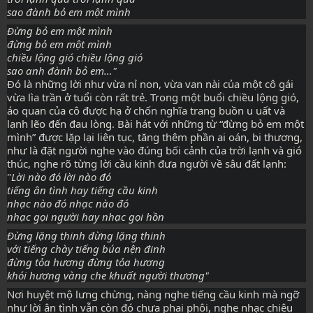
sao đành bỏ em một mình
Đừng bỏ em một mình
đừng bỏ em một mình
chiều lộng gió chiều lộng gió
Đó là những lời như vừa nỉ non, vừa van nài của một cô gái 
vừa lìa trần ở tuổi còn rất trẻ. Trong một buổi chiều lộng gió, 
áo quan của cô được hạ ở chốn nghĩa trang buồn u uất và 
lạnh lẽo đến đau lòng. Bài hát với những từ “đừng bỏ em một 
mình” được lặp lại liên tục, tăng thêm phần ai oán, bi thương, 
như là đặt người nghe vào đúng bối cảnh của trời lạnh và gió 
thúc, nghe rõ từng lời cầu kinh đưa người về sâu đất lạnh:

"
Lời nào đó lời nào đó
tiếng ân tình hay tiếng cầu kinh
nhạc nào đó nhạc nào đó
nhạc gọi người hay nhạc gọi hồn
Đừng lặng thinh đừng lặng thinh
với tiếng chày tiếng búa nện đinh
đừng tỏa hương đừng tỏa hương
khói hương vàng che khuất người thương"
Nơi huyệt mộ lưng chừng, nàng nghe tiếng cầu kinh mà ngỡ 
như lời ân tình vẫn còn đó chưa phai phôi, nghe nhạc chiêu 