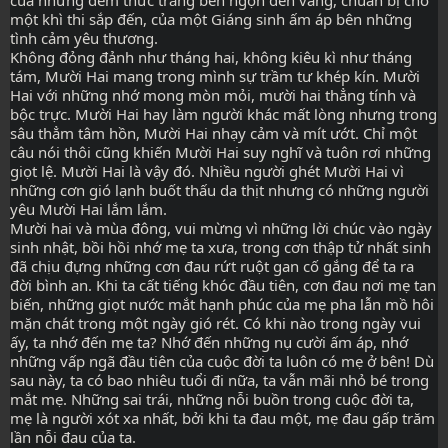
một khì thi sắp đến, của một Giáng sinh ấm áp bên những 
tình cảm yêu thương.
Không đỏng đảnh như tháng hai, không kiêu kì như tháng 
tám, Mười Hai mang trong mình sự trầm tư khép kín. Mười 
Hai với những nhớ mong mòn mỏi, mười hai thẳng tính và 
bộc trực. Mười Hai hay làm người khác mất lòng nhưng trong 
sâu thẳm tâm hồn, Mười Hai nhạy cảm và mít ướt. Chỉ một 
câu nói thôi cũng khiến Mười Hai suy nghĩ và tuôn rơi những 
giọt lệ. Mười Hai là vậy đó. Nhiều người ghét Mười Hai vì 
những cơn gió lạnh buốt thấu da thịt nhưng có những người 
yêu Mười Hai lắm lắm.
Mười hai và mùa đông, vui mừng vì những lời chúc vào ngày 
sinh nhật, bồi hồi nhớ mẹ ta xưa, trong cơn thập tử nhất sinh 
đã chịu đựng những cơn đau rứt ruột gan cố gắng để ta ra 
đời bình an. Khi ta cất tiếng khóc đầu tiên, cơn đau nơi mẹ tan 
biến, những giọt nước mắt hạnh phúc của mẹ pha lẫn mồ hôi 
mặn chát trong một ngày gió rét. Có khi nào trong ngày vui 
ấy, ta nhớ đến mẹ ta? Nhớ đến những nụ cười ấm áp, nhớ 
những vấp ngã đầu tiên của cuộc đời ta luôn có mẹ ở bên! Dù 
sau này, ta có bao nhiêu tuổi đi nữa, ta vẫn mãi nhỏ bé trong 
mắt mẹ. Những sai trái, những nỗi buồn trong cuộc đời ta, 
mẹ là người xót xa nhất, bởi khi ta đau một, mẹ đau gấp trăm 
lần nỗi đau của ta.