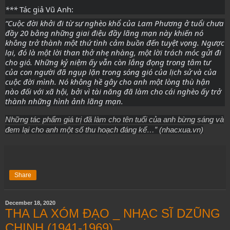
***
Tác giả Vũ Anh:
“Cuộc đời khởi đi từ sự nghèo khổ của Lam Phương ở tuổi chưa
đầy 20 bằng những giai điệu đầy lãng mạn này khiến nó
không trở thành một thứ tình cảm buồn đến tuyệt vọng. Ngược
lại, đó là một lời than thở nhẹ nhàng, một lời trách móc gửi đi
cho gió. Những kỷ niệm ấy vẫn còn lắng đọng trong tâm tư
của con người đã ngụp lặn trong sóng gió của lịch sử và của
cuộc đời mình. Nó không hề gây cho anh một lòng thù hận
nào đối với xã hội, bởi vì tài năng đã làm cho cái nghèo ấy trở
thành những hình ảnh lãng mạn.
Những tác phẩm giá trị đã làm cho tên tuổi của anh bừng sáng và
đem lại cho anh một số thu hoạch đáng kể…” (nhacxua.vn)
Share
December 18, 2020
THA LA XÓM ĐẠO _ NHẠC SĨ DZŨNG
CHINH (1941-1969)