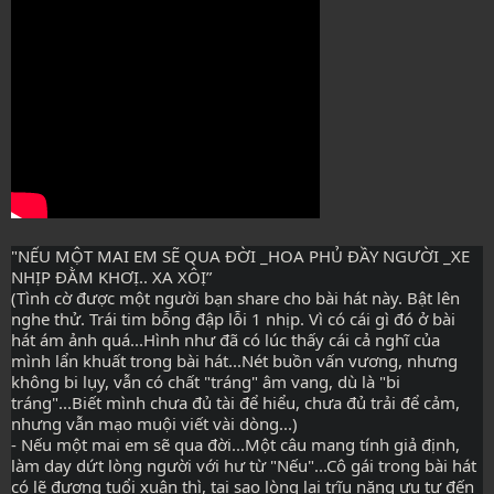
"NẾU MỘT MAI EM SẼ QUA ĐỜI _HOA PHỦ ĐẦY NGƯỜI _XE 
NHỊP ĐẰM KHƠỊ.. XA XÔỊ”
(Tình cờ được một người bạn share cho bài hát này. Bật lên 
nghe thử. Trái tim bỗng đập lỗi 1 nhịp. Vì có cái gì đó ở bài 
hát ám ảnh quá...Hình như đã có lúc thấy cái cả nghĩ của 
mình lẩn khuất trong bài hát...Nét buồn vấn vương, nhưng 
không bi lụy, vẫn có chất "tráng" âm vang, dù là "bi 
tráng"...Biết mình chưa đủ tài để hiểu, chưa đủ trải để cảm, 
nhưng vẫn mạo muội viết vài dòng...)
- Nếu một mai em sẽ qua đời...Một câu mang tính giả định, 
làm day dứt lòng người với hư từ "Nếu"...Cô gái trong bài hát 
có lẽ đương tuổi xuân thì, tại sao lòng lại trĩu nặng ưu tư đến 