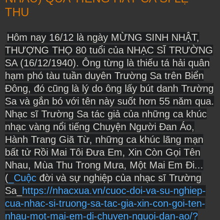
THU
Hôm nay 16/12 là ngày MỪNG SINH NHẬT,
THƯỢNG THỌ 80 tuổi của NHẠC SĨ TRƯỜNG
SA (16/12/1940). Ông từng là thiếu tá hải quân
hạm phó tàu tuần duyên Trường Sa trên Biển
Đông, đó cũng là lý do ông lấy bút danh Trường
Sa và gắn bó với tên này suốt hơn 55 năm qua.
Nhạc sĩ Trường Sa tác giả của những ca khúc
nhạc vàng nổi tiếng Chuyện Người Đan Áo,
Hành Trang Giã Từ, những ca khúc lãng mạn
bất tử Rồi Mai Tôi Đưa Em, Xin Còn Gọi Tên
Nhau, Mùa Thu Trong Mưa, Một Mai Em Đi...
(
_Cuộc
đời và sự nghiệp của nhạc sĩ Trường
Sa_
https://nhacxua.vn/cuoc-doi-va-su-nghiep-
cua-nhac-si-truong-sa-tac-gia-xin-con-goi-ten-
nhau-mot-mai-em-di-chuyen-nguoi-dan-ao/?