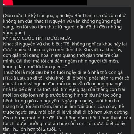
(Gần nửa thế kỷ trôi qua, giai điệu Bài Thánh ca đó còn nhớ 
không em của nhạc sĩ Nguyễn Vũ vẫn không ngừng ngân 
vang, len lỏi vào tâm thức từ người dân đô thị đến những 
vùng quê.)
KỶ NIỆM CUỘC TÌNH DƯỚI MƯA
Nhạc sĩ Nguyễn Vũ cho biết : “Tôi không nghĩ ca khúc này lại 
được nhiều khán giả yêu mến đến thế. Khi viết ca khúc ấy, 
đơn giản tôi đang hoài niệm quãng thời gian trai trẻ của 
mình. Cái thời mà tôi chỉ dám ngắm nhìn người tôi mến, 
không dám mở lời làm quen…”
Thuở tôi là một cậu bé 14 tuổi ngày đi lễ ở nhà thờ Con gà 
(TP.Đà Lạt), sở dĩ tôi “chịu khó” đi lễ bởi vì phát hiện ra một cô 
gái rất xinh và ngoan đạo mỗi ngày vẫn đi ngang qua ngõ 
nhà tôi để đến nhà thờ. Trái tim vụng dại của thằng con trai 
mới lớn đập loạn nhịp trước bóng hình thiếu nữ tóc bồng 
bềnh trong gió cao nguyên. Ngày qua ngày, suốt hơn ba 
tháng trời, tôi âm thầm, lầm lũi làm “cái đuôi” của cô ấy. Kẻ 
trước người sau, mỗi bận đi lễ về phải đi bộ hơn 3km đường 
đèo nhưng một lời bẻ đôi tôi không dám thốt. Lòng thành của 
tôi chỉ được hưởng một ân huệ cỏn con: Tôi được biết cô ấy 
tên Th., lớn hơn tôi 2 tuổi…”.