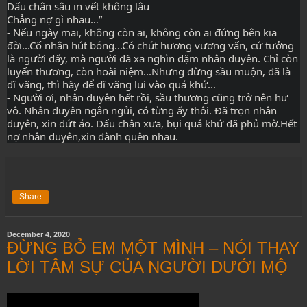
Dấu chân sâu in vết không lâu
Chẳng nợ gì nhau…”
- Nếu ngày mai, không còn ai, không còn ai đứng bên kia 
đời...Cố nhân hút bóng...Có chút hương vương vấn, cứ tưởng 
là người đấy, mà người đã xa nghìn dặm nhân duyên. Chỉ còn 
luyến thương, còn hoài niệm...Nhưng đừng sầu muộn, đã là 
dĩ vãng, thì hãy để dĩ vãng lui vào quá khứ...
- Người ơi, nhân duyên hết rồi, sầu thương cũng trở nên hư 
vô. Nhân duyên ngắn ngủi, có từng ấy thôi. Đã trọn nhân 
duyên, xin dứt áo. Dấu chân xưa, bụi quá khứ đã phủ mờ.Hết 
nợ nhân duyên,xin đành quên nhau.
Share
December 4, 2020
ĐỪNG BỎ EM MỘT MÌNH – NÓI THAY
LỜI TÂM SỰ CỦA NGƯỜI DƯỚI MỘ