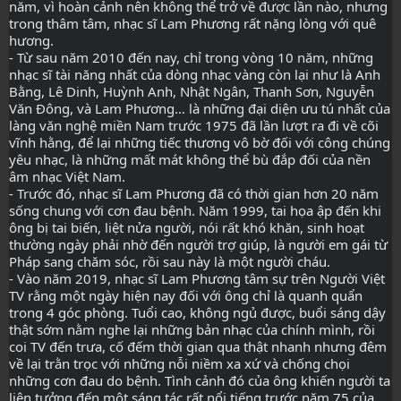
năm, vì hoàn cảnh nên không thể trở về được lần nào, nhưng
trong thâm tâm, nhạc sĩ Lam Phương rất nặng lòng với quê
hương.
- Từ sau năm 2010 đến nay, chỉ trong vòng 10 năm, những
nhạc sĩ tài năng nhất của dòng nhạc vàng còn lại như là Anh
Bằng, Lê Dinh, Huỳnh Anh, Nhật Ngân, Thanh Sơn, Nguyễn
Văn Đông, và Lam Phương… là những đại diện ưu tú nhất của
làng văn nghệ miền Nam trước 1975 đã lần lượt ra đi về cõi
vĩnh hằng, để lại những tiếc thương vô bờ đối với công chúng
yêu nhạc, là những mất mát không thể bù đắp đối của nền
âm nhạc Việt Nam.
- Trước đó, nhạc sĩ Lam Phương đã có thời gian hơn 20 năm
sống chung với cơn đau bệnh. Năm 1999, tai họa ập đến khi
ông bị tai biến, liệt nửa người, nói rất khó khăn, sinh hoạt
thường ngày phải nhờ đến người trợ giúp, là người em gái từ
Pháp sang chăm sóc, rồi sau này là một người cháu.
- Vào năm 2019, nhạc sĩ Lam Phương tâm sự trên Người Việt
TV rằng một ngày hiện nay đối với ông chỉ là quanh quẩn
trong 4 góc phòng. Tuổi cao, không ngủ được, buổi sáng dậy
thật sớm nằm nghe lại những bản nhạc của chính mình, rồi
coi TV đến trưa, cố đếm thời gian qua thật nhanh nhưng đêm
về lại trằn trọc với những nỗi niềm xa xứ và chống chọi
những cơn đau do bệnh. Tình cảnh đó của ông khiến người ta
liên tưởng đến một sáng tác rất nổi tiếng trước năm 75 của