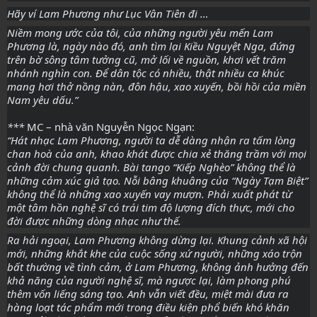
Hãy ví Lam Phương như Lục Vân Tiên đi …
Niềm mong ước của tôi, của những người yêu mến Lam
Phương là, ngày nào đó, anh tìm lại Kiều Nguyệt Nga, đứng
trên bờ sông tâm tưởng cũ, mở lối về nguồn, khơi vết trăm
nhánh nghìn con. Để dân tộc có nhiều, thật nhiều ca khúc
mang hơi thở nồng nàn, đôn hậu, xao xuyến, bồi hồi của miền
Nam yêu dấu.”
***
MC – nhà văn Nguyễn Ngọc Ngạn:
“Hát nhạc Lam Phương, người ta dễ dàng nhận ra tấm lòng
chan hoà của anh, khao khát được chia xẻ thăng trầm với mọi
cảnh đời chung quanh. Bài tango “Kiếp Nghèo” không thể là
những cảm xúc giả tạo. Nỗi bâng khuâng của “Ngày Tạm Biệt”
không thể là những xao xuyến vay mượn. Phải xuất phát từ
một tâm hồn nghệ sĩ có trái tim độ lượng đích thực, mới cho
đời được những dòng nhạc như thế.
Ra hải ngoại, Lam Phương không dừng lại. Khung cảnh xã hội
mới, những khắt khe của cuộc sống xứ người, những xáo trộn
bất thường về tình cảm, ở Lam Phương, không ảnh hưởng đến
khả năng của người nghệ sĩ, mà ngược lại, làm phong phú
thêm vốn liếng sáng tạo. Anh vẫn viết đều, miệt mài đưa ra
hàng loạt tác phẩm mới trong điều kiện phổ biến khó khăn