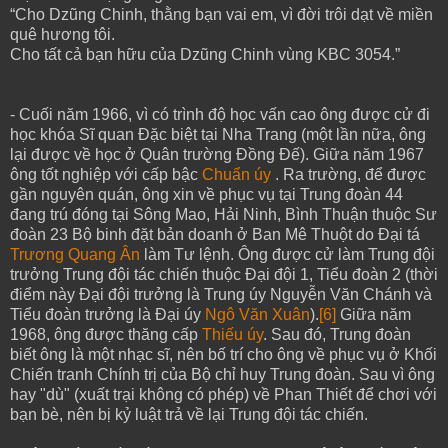
“Cho Dzũng Chinh, thằng bạn vai em, vì đời trôi dạt về miền
quê hương tôi.
Cho tất cả bạn hữu của Dzũng Chinh vùng KBC 3054.”
- Cuối năm 1966, vì có trình độ học vấn cao ông được cử đi
học khóa Sĩ quan Đặc biệt tại Nha Trang (một lần nữa, ông
lại được về học ở Quân trường Đồng Đế). Giữa năm 1967
ông tốt nghiệp với cấp bậc
Chuẩn úy
. Ra trường, để được
gần nguyên quán, ông xin về phục vụ tại Trung đoàn 44
đang trú đóng tại Sông Mao, Hải Ninh, Bình Thuận thuộc Sư
đoàn 23 Bộ binh đặt bản doanh ở Ban Mê Thuột do Đại tá
Trương Quang Ân
làm Tư lệnh. Ông được cử làm Trung đội
trưởng Trung đội tác chiến thuộc Đại đội 1, Tiểu đoàn 2 (thời
điểm này Đại đội trưởng là Trung úy Nguyễn Văn Chánh và
Tiểu đoàn trưởng là Đại úy
Ngô Văn Xuân
).
[6]
Giữa năm
1968, ông được thăng cấp
Thiếu úy
. Sau đó, Trung đoàn
biết ông là một nhạc sĩ, nên bố trí cho ông về phục vụ ở Khối
Chiến tranh Chính trị của Bộ chỉ huy Trung đoàn. Sau vì ông
hay "dù" (xuất trại không có phép) về Phan Thiết để chơi với
bạn bè, nên bị kỷ luật trả về lại Trung đội tác chiến.