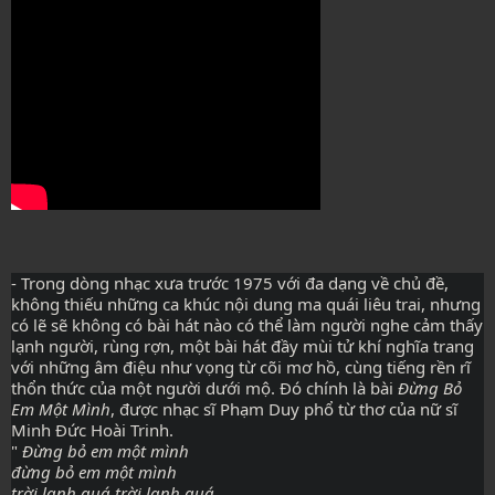
- Trong dòng nhạc xưa trước 1975 với đa dạng về chủ đề, 
không thiếu những ca khúc nội dung ma quái liêu trai, nhưng 
có lẽ sẽ không có bài hát nào có thể làm người nghe cảm thấy 
lạnh người, rùng rợn, một bài hát đầy mùi tử khí nghĩa trang 
với những âm điệu như vọng từ cõi mơ hồ, cùng tiếng rền rĩ 
thổn thức của một người dưới mộ. Đó chính là bài 
Đừng Bỏ 
Em Một Mình
, được nhạc sĩ Phạm Duy phổ từ thơ của nữ sĩ 
Minh Đức Hoài Trinh.

" 
Đừng bỏ em một mình
đừng bỏ em một mình
trời lạnh quá trời lạnh quá