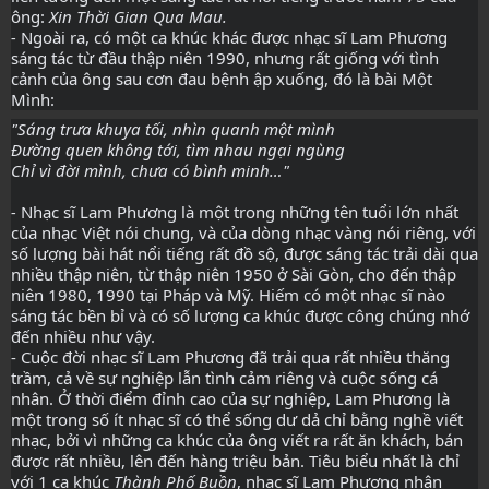
ông:
Xin Thời Gian Qua Mau.
-
Ngoài ra, có một ca khúc khác được nhạc sĩ Lam Phương
sáng tác từ đầu thập niên 1990, nhưng rất giống với tình
cảnh của ông sau cơn đau bệnh ập xuống, đó là bài Một
Mình:
"Sáng trưa khuya tối, nhìn quanh một mình
Đường quen không tới, tìm nhau ngại ngùng
Chỉ vì đời mình, chưa có bình minh…"
-
Nhạc sĩ Lam Phương là một trong những tên tuổi lớn nhất
của nhạc Việt nói chung, và của dòng nhạc vàng nói riêng, với
số lượng bài hát nổi tiếng rất đồ sộ, được sáng tác trải dài qua
nhiều thập niên, từ thập niên 1950 ở Sài Gòn, cho đến thập
niên 1980, 1990 tại Pháp và Mỹ. Hiếm có một nhạc sĩ nào
sáng tác bền bỉ và có số lượng ca khúc được công chúng nhớ
đến nhiều như vậy.
- Cuộc đời nhạc sĩ Lam Phương đã trải qua rất nhiều thăng
trầm, cả về sự nghiệp lẫn tình cảm riêng và cuộc sống cá
nhân. Ở thời điểm đỉnh cao của sự nghiệp, Lam Phương là
một trong số ít nhạc sĩ có thể sống dư dả chỉ bằng nghề viết
nhạc, bởi vì những ca khúc của ông viết ra rất ăn khách, bán
được rất nhiều, lên đến hàng triệu bản. Tiêu biểu nhất là chỉ
với 1 ca khúc
Thành Phố Buồn
, nhạc sĩ Lam Phương nhận