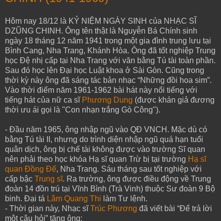
Hôm nay 18/12 là KỶ NIỆM NGÀY SINH của NHẠC SĨ
DZŨNG CHINH. Ông tên thật là Nguyễn Bá Chính sinh
ngày 18 tháng 12 năm 1941 trong một gia đình trung lưu tại
Bình Cang, Nha Trang, Khánh Hòa. Ông đã tốt nghiệp Trung
học Đệ nhị cấp tại Nha Trang với văn bằng Tú tài toàn phần.
Sau đó học lên Đại học Luật khoa ở Sài Gòn. Cũng trong
thời kỳ này ông đã sáng tác bản nhạc “Những đồi hoa sim”.
Vào thời điểm năm 1961-1962 bài hát này nổi tiếng với
tiếng hát của nữ ca sĩ
Phương Dung
(được khán giả đương
thời ưu ái gọi là "Con nhạn trắng Gò Công").
- Đầu năm 1965, ông nhập ngũ vào QĐ VNCH. Mặc dù có
bằng Tú tài II, nhưng do trình diện nhập ngũ quá hạn tuổi
quân dịch, ông bị chế tài không được vào trường Sĩ quan
nên phải theo học khóa Hạ sĩ quan Trừ bị tại trường
Hạ sĩ
quan Đồng Đế
, Nha Trang. Sáu tháng sau tốt nghiệp với
cấp bậc
Trung sĩ
. Ra trường, ông được điều động về Trung
đoàn 14 đồn trú tại Vĩnh Bình (Trà Vinh) thuộc Sư đoàn 9 Bộ
binh. Đại tá
Lâm Quang Thi
làm Tư lệnh.
- Thời gian này, Nhạc sĩ
Trúc Phương
đã viết bài “Để trả lời
một câu hỏi” tặng ông: