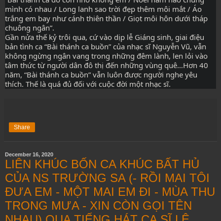
mình có nhau / Long lanh sao trời đẹp thêm môi mắt / Áo 
trắng em bay như cánh thiên thần / Giọt môi hôn dưới tháp 
chuông ngân”.
Gần nửa thế kỷ trôi qua, cứ vào dịp lễ Giáng sinh, giai điệu 
bản tình ca “Bài thánh ca buồn” của nhạc sĩ Nguyễn Vũ, vẫn 
không ngừng ngân vang trong những đêm lành, len lỏi vào 
tâm thức từ người dân đô thị đến những vùng quê…Hơn 40 
năm, “Bài thánh ca buồn” vẫn luôn được người nghe yêu 
thích. Thế là quá đủ đối với cuộc đời một nhạc sĩ.
Share
December 16, 2020
LIÊN KHÚC BỐN CA KHÚC BẤT HỦ
CỦA NS TRƯỜNG SA (- RỒI MAI TÔI
ĐƯA EM - MỘT MAI EM ĐI - MÙA THU
TRONG MƯA - XIN CÒN GỌI TÊN
NHAU) QUA TIẾNG HÁT CA SĨ LỆ