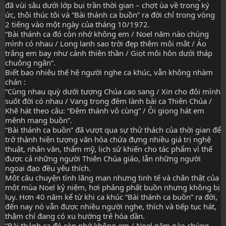
đã vùi sâu dưới lớp bụi trần thời gian – chợt ùa về trong ký 
ức, thôi thúc tôi và “Bài thánh ca buồn” ra đời chỉ trong vòng 
2 tiếng vào một ngày của tháng 10/1972.
“Bài thánh ca đó còn nhớ không em / Noel năm nào chúng 
mình có nhau / Long lanh sao trời đẹp thêm môi mắt / Áo 
trắng em bay như cánh thiên thần / Giọt môi hôn dưới tháp 
chuông ngân”.
Biết bao nhiêu thế hệ người nghe ca khúc, vẫn không nhàm 
chán :
“Cùng nhau quỳ dưới tượng Chúa cao sang / Xin cho đôi mình 
suốt đời có nhau / Vang trong đêm lành bài ca Thiên Chúa / 
Khẽ hát theo câu: “Đêm thánh vô cùng” / Ôi giọng hát em 
mênh mang buồn”.
“Bài thánh ca buồn” đã vượt qua sự thử thách của thời gian để 
trở thành hiện tượng văn hóa chứa đựng nhiều giá trị nghệ 
thuật, nhân văn, thẩm mỹ, lịch sử khiến cho tác phẩm vì thế 
được cả những người Thiên Chúa giáo, lẫn những người 
ngoại đạo đều yêu thích.
Một câu chuyện tình lãng mạn nhưng tinh tế và chân thật của 
một mùa Noel kỷ niệm, hơi phảng phất buồn nhưng không bị 
lụy. Hơn 40 năm kể từ khi ca khúc “Bài thánh ca buồn” ra đời, 
đến nay nó vẫn được nhiều người nghe, thích và tiếp tục hát, 
thậm chí đang có xu hướng trẻ hóa dần.
“Bài thánh ca đó còn nhớ không em / Noel năm nào chúng 