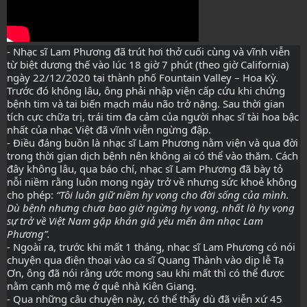
- Nhạc sĩ Lam Phương đã trút hơi thở cuối cùng và vĩnh viễn
từ biệt dương thế vào lúc 18 giờ 7 phút (theo giờ California)
ngày 22/12/2020 tại thành phố Fountain Valley – Hoa Kỳ.
Trước đó không lâu, ông phải nhập viện cấp cứu khi chứng
bệnh tim và tai biến mạch máu não trở nặng. Sau thời gian
tích cực chữa trị, trái tim đa cảm của người nhạc sĩ tài hoa bậc
nhất của nhạc Việt đã vĩnh viễn ngừng đập.
- Điều đáng buồn là nhạc sĩ Lam Phương nằm viện và qua đời
trong thời gian dịch bệnh nên không ai có thể vào thăm. Cách
đây không lâu, qua báo chí, nhạc sĩ Lam Phương đã bày tỏ
nỗi niềm rằng luôn mong ngày trở về nhưng sức khoẻ không
cho phép:
“Tôi luôn giữ niềm hy vọng cho đời sống của mình.
Dù bệnh nhưng chưa bao giờ ngừng hy vọng, nhất là hy vọng
sự trở về Việt Nam gặp khán giả yêu mến âm nhạc Lam
Phương”.
-
Ngoài ra, trước khi mất 1 tháng, nhạc sĩ Lam Phương có nói
chuyện qua điện thoại vào ca sĩ Quang Thành vào dịp lễ Tạ
Ơn, ông đã nói rằng ước mong sau khi mất thì có thể được
nằm cạnh mộ mẹ ở quê nhà Kiên Giang.
- Qua những câu chuyện này, có thể thấy dù đã viễn xứ 45