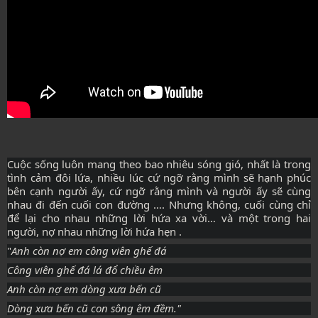
Cuộc sống luôn mang theo bao nhiêu sóng gió, nhất là trong
tình cảm đôi lứa, nhiều lúc cứ ngỡ rằng mình sẽ hạnh phúc
bên cạnh người ấy, cứ ngỡ rằng mình và người ấy sẽ cùng
nhau đi đến cuối con đường …. Nhưng không, cuối cùng chỉ
để lại cho nhau những lời hứa xa vời… và một trong hai
người, nợ nhau những lời hứa hẹn .
"
Anh còn nợ em công viên ghế đá
Công viên ghế đá lá đổ chiều êm
Anh còn nợ em dòng xưa bến cũ
Dòng xưa bến cũ con sông êm đềm."