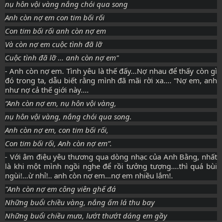
nụ hôn vội vàng nắng chói qua song
Anh còn nợ em con tim bối rối
Con tim bối rối anh còn nợ em
Và còn nợ em cuộc tình đã lỡ
Cuộc tình đã lỡ … anh còn nợ em"
-
Anh còn nợ em. Tình yêu là thế đấy…Nợ nhau để thấy còn gì
đó trong ta, dẫu biết rằng mình đã mãi rời xa…. “Nợ em, anh
như nợ cả thế giới này....
“Anh còn nợ em, nụ hôn vội vàng,
nụ hôn vội vàng, nắng chói qua song.
Anh còn nợ em, con tim bối rối,
Con tim bối rối, Anh còn nợ em”.
-
Với âm điệu yêu thương qua dòng nhạc của Anh Bằng, nhất
là khi một mình ngồi nghe để rồi tưởng tượng….thì quá bùi
ngùi!…ừ nhỉ!.. anh còn nợ em…nợ em nhiều lắm!.
"Anh còn nợ em công viên ghế đá
Những buổi chiều vàng, nắng ấm lá thu bay
Những buổi chiều mưa, lướt thướt dáng em gầy