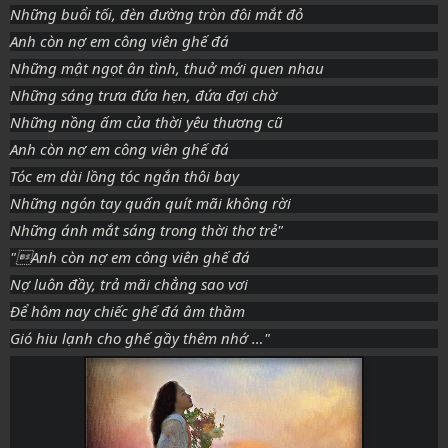
Những buổi tối, đèn đường tròn đôi mắt đỏ
Anh còn nợ em công viên ghế đá
Những mật ngọt ân tình, thuở mới quen nhau
Những sáng trưa đứa hẹn, đứa đợi chờ
Những nồng ấm của thời yêu thương cũ
Anh còn nợ em công viên ghế đá
Tóc em dài lồng tóc ngắn thôi bay
Những ngón tay quấn quít mãi không rời
Những ánh mắt sáng trong thời thơ trẻ"
"Anh còn nợ em công viên ghế đá
Nợ luôn đầy, trả mãi chẳng sao vơi
Để hôm nay chiếc ghế đá âm thầm
Gió hiu lạnh cho ghế gầy thêm nhớ …"