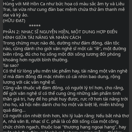
Hùng với Mê Hồn Ca như bức họa có màu sắc âm ty và Liêu 
Trai, lại vừa như cung đàn bạc mệnh chứa thứ âm thanh mê 
dại và kỳ ảo.
(HỮU ĐẠT)
                      *****
PHẦN 2: NHẠC SĨ NGUYỄN HIỀN, MỘT DUNG HỢP ĐIỂN 
HÌNH GIỮA TÀI NĂNG VÀ NHÂN CÁCH 
Trong chừng mực nào đó, dường như đám đông, dân tộc 
nào, cũng dành cho giới văn nghệ sĩ một cái "lề", một đường 
biên rộng, đủ cho họ sống một đời sống tương đối phóng 
khoáng hơn người bình thường.
Tại sao?
Có thể từ lòng yêu mến tác phẩm hay, tài năng một văn nghệ 
sĩ mà đám đông đã mặc nhiên có cái nhìn bao dung, rộng 
lượng với các văn nghệ sĩ.
Cũng vẫn thuộc về đám đông, có người lý trí hơn, cho rằng, 
để giới văn nghệ sĩ có thể cung ứng những sản phẩm tinh 
thần giá trị, hay để họ phát huy được, rực rỡ hơn tài năng trời 
cho họ, xã hội nên dành cho họ một vài biệt lệ, miễn không 
quá đáng...
Có người còn nhiệt tình hơn, khi lý luận rằng: Nếu bắt nhà thơ 
A, nhà văn B, nhạc sĩ C. phải là có đời sống của một công 
chức chính ngạch, thuộc loại "thượng hạng ngoại hạng", hay 