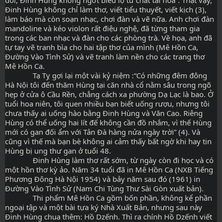
đời, Đinh Hùng không ngớt biểu lộ tư chất tài hoa”. Thật vậy, 
Đinh Hùng không chỉ làm thơ, viết tiểu thuyết, viết kịch (3), 
làm báo mà còn soạn nhạc, chơi đàn và vẽ nữa. Anh chơi đàn 
mandoline và kéo violon rất điệu nghệ, đã từng tham gia 
trong các ban nhạc và đàn cho các phòng trà. Về họa, anh đã 
tự tay vẽ tranh bìa cho hai tập thơ của mình (Mê Hồn Ca, 
Đường Vào Tình Sử) và vẽ tranh làm nền cho các trang thơ 
Mê Hồn Ca.
              Tạ Tỵ gợi lại một vài kỷ niệm :“Có những đêm đông 
Hà Nội tôi đến thăm Hùng tại căn nhà cổ nằm sâu trong ngõ 
hẹp ở cửa ô Cầu Rền, chẳng cách xa phường Dạ Lạc là bao. Ở 
tuổi hoa niên, tôi quen nhiều bạn biết uống rượu, nhưng tôi 
chưa thấy ai uống hào bằng Đinh Hùng và Văn Cao. Riêng 
Hùng có thể uống hai lít đế không cần đồ nhắm, vì thế Hùng 
mới có gan đối ẩm với Tản Đà hàng nửa ngày trời” (4). Và 
cũng vì thế mà bạn bè không ai cảm thấy bất ngờ khi hay tin 
Hùng bị ung thư gan ở tuổi 48.
              Đinh Hùng làm thơ rất sớm, từ ngày còn đi học và có 
một hồn thơ kỳ ảo. Năm 34 tuổi đã in Mê Hồn Ca (NXB Tiếng 
Phương Đông Hà Nội 1954) và bảy năm sau đó (1961) in 
Đường Vào Tình Sử (Nam Chi Tùng Thư Sài Gòn xuất bản).
              Thi phẩm Mê Hồn Ca gồm bốn phần, không kể phần 
ngoại tập và một bài tựa ký Nhà Xuất Bản, nhưng sau này 
Đinh Hùng chua thêm: Hồ Dzếnh. Thì ra chính Hồ Dzếnh viết 