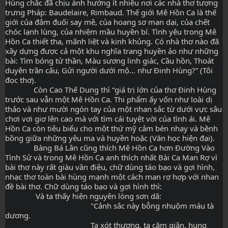
Hùng chắc đã chịu ảnh hưởng ít nhiều nơi các nhà thơ tượng 
trưng Pháp: Baudelaire, Rimbaud. Thế giới Mê Hồn Ca là thế 
giới của đắm đuối say mê, của hoang sơ man dại, của chết 
chóc lạnh lùng, của nhiệm mầu huyền bí. Tình yêu trong Mê 
Hồn Ca thiết tha, mãnh liệt và kinh khủng. Có nhà thơ nào đã 
xây dựng được cả một khu nghĩa trang huyền ảo như những 
bài: Tìm bóng tử thần, Màu sương linh giác, Cầu hồn, Thoát 
duyên trần cấu, Gửi người dưới mộ… như Đinh Hùng?” (Tôi 
đọc thơ).
              Còn Cao Thế Dung thì “giá trị lớn của thơ Đinh Hùng 
trước sau vẫn một Mê Hồn Ca. Thi phẩm ấy vốn như loài dị 
thảo và như mười ngón tay của một nhan sắc từ dưới vực sâu 
chơi vơi giơ lên cao mà với tìm cái tuyệt vời của tình ái. Mê 
Hồn Ca còn tiêu biểu cho một thứ mỹ cảm bén nhạy và bềnh 
bồng giữa những yêu ma và huyền hoặc (Văn học hiện đại).
              Bàng Bá Lân cũng thích Mê Hồn Ca hơn Đường Vào 
Tình Sử và trong Mê Hồn Ca anh thích nhất Bài Ca Man Rợ vì 
bài thơ này rất giàu vần điệu, chữ dùng táo bạo và gợi hình, 
nhạc thơ toàn bài hùng mạnh một cách man rợ hợp với nhan 
đề bài thơ. Chữ dùng táo bạo và gợi hình thì:
               Và ta thấy hiện nguyên lòng sơn dã:
                                          "Cảnh sắc này bỗng nhuộm máu tà 
dương.
                                          Ta xót thương, ta căm giận, hung 