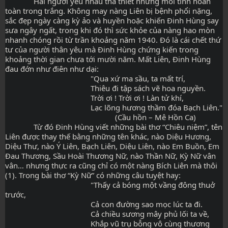
              Hai người yêu nhau tha thiết nhưng mối tình hoàn 
toàn trong trắng. Không may nàng Liên bị bệnh phổi nặng, 
sắc đẹp ngày càng kỳ ảo và huyền hoặc khiến Đinh Hùng say 
sưa ngây ngất, trong khi đó thì sức khỏe của nàng hao mòn 
nhanh chóng rồi từ trần khoảng năm 1940. Đó là cái chết thứ 
tư của người thân yêu mà Đinh Hùng chứng kiến trong 
khoảng thời gian chưa tới mười năm. Mất Liên, Đinh Hùng 
đau đớn như điên như dại:
                                          "Qua xứ ma sầu, ta mất trí,
                                          Thiêu đi tập sách vẽ hoa nguyền.
                                          Trời ơi ! Trời ơi ! Làn tử khí,
                                          Lạc lõng hương thầm đóa Bạch Liên."
                                                      (Cầu hồn – Mê Hồn Ca)
              Từ đó Đinh Hùng viết những bài thơ “Chiêu niệm”, tên 
Liên được thay thế bằng những tên khác, nào Diệu Hương, 
Diệu Thư, nào Ý Liên, Bạch Liên, Diệu Liên, nào Em Buồn, Em 
Đau Thương, Sầu Hoài Thương Nữ, nào Thần Nữ, Kỳ Nữ vân 
vân… nhưng thực ra cũng chỉ có một nàng Bích Liên mà thôi 
(1). Trong bài thơ “Kỳ Nữ” có những câu tuyệt hay:
                                          "Thấy cả bóng một vầng đông thuở 
trước,
                                          Cả con đường sao mọc lúc ta đi.
                                          Cả chiều sương mây phủ lối ta về,
                                          Khắp vũ trụ bỗng vô cùng thương 