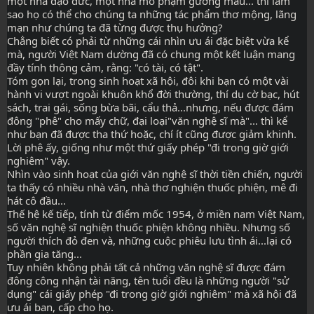
một nhà đạo đức, một nhà mô phạm gương mẫu... thì làm 
sao họ có thể cho chúng ta những tác phẩm thơ mộng, lãng 
mạn như chúng ta đã từng được thụ hưởng?
Chẳng biết có phải từ những cái nhìn ưu ái đặc biệt vừa kể 
mà, người Việt Nam dường đã có chung một kết luận mang 
đầy tính thông cảm, rằng: "có tài, có tật".
Tóm gọn lại, trong sinh hoạt xã hội, đôi khi bạn có một vài 
hành vi vượt ngoài khuôn khổ đời thường, thí dụ cờ bạc, hút 
sách, trai gái, sống bừa bãi, cẩu thả...nhưng, nếu được đám 
đông "phê" cho mấy chữ, đại loại"văn nghệ sĩ mà"... thì kể 
như bạn đã được tha thứ hoặc, chí ít cũng được giảm khinh.
Lời phê ấy, giống như một thứ giấy phép "đi trong giờ giới 
nghiêm" vậy.
Nhìn vào sinh hoạt của giới văn nghệ sĩ thời tiền chiến, người 
ta thấy có nhiều nhà văn, nhà thơ nghiện thuốc phiện, mê đi 
hát cô đầu...
Thế hệ kế tiếp, tính từ điểm mốc 1954, ở miền nam Việt Nam, 
số văn nghệ sĩ nghiện thuốc phiện không nhiều. Nhưng số 
người thích đỏ đen và, những cuộc phiêu lưu tình ái...lại có 
phần gia tăng...
Tuy nhiên không phải tất cả những văn nghệ sĩ được đám 
đông công nhận tài năng, tên tuổi đều là những người "sử 
dụng" cái giấy phép "đi trong giờ giới nghiêm" mà xã hội đã 
ưu ái ban, cấp cho họ.