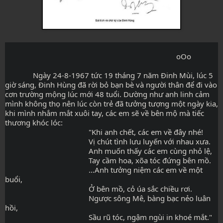
                                                                                      oOo
              Ngày 24-8-1967 tức 19 tháng 7 năm Đinh Mùi, lúc 5 
giờ sáng, Đinh Hùng đã rời bỏ bạn bè và người thân để đi vào 
cơn trường mộng lúc mới 48 tuổi. Dường như anh linh cảm 
mình không thọ nên lúc còn trẻ đã tưởng tượng một ngày kia, 
khi mình nhắm mắt xuôi tay, các em sẽ về bên mộ mà tiếc 
thương khóc lóc:
                                          "Khi anh chết, các em về đây nhé!
                                          Vị chút tình lưu luyến với nhau xưa.
                                          Anh muốn thấy các em cùng nhỏ lệ,
                                          Tay cầm hoa, xõa tóc đứng bên mồ.
                                          …Anh tưởng niệm các em về một 
buổi,
                                          Ở bên mồ, cỏ úa sắc chiều rơi.
                                          Ngược sông Mê, bàng bạc nẻo luân 
hồi,
                                          Sầu rũ tóc, ngậm ngùi in khoé mắt."