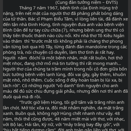
                                             (Cung đàn tưởng niệm – ĐVTS)
              Tháng 7 năm 1967, bệnh tình của Đinh Hùng trở 
nặng, trên nét mặt của người thơ đã phảng phất bóng dáng 
của tử thần. Bác sĩ Phạm Biểu Tâm, vì lòng liên tài, đã đánh xe 
đến tận nhà Đinh Hùng, tình nguyện đưa anh vào bệnh viện 
Bình Dân để tự tay cứu chữa (7), nhưng bệnh ung thư thì có 
thầy tiên thuốc thánh nào cứu nổi. Khi nhà thơ Tô Kiều Ngân 
vào thăm  thì “trước mắt tôi không phải là chàng thơ phong 
vận từng bơi qua Hồ Tây, từng đánh đàn mandoline trong các 
phòng trà, nói chuyện có duyên, làm thơ tình ái rất hay. 
Người  nằm  đóchỉ là một bệnh nhân, mắt rất buồn, hơi thở 
mệt nhọc, đang chờ mổ mà tin tưởng thì rất mong manh… 
Người thơ của chúng ta trầm mình trong nỗi cô đơn giữa bốn 
bức tường bệnh viện lạnh lùng, đôi vai gầy, gầy thêm, khuôn 
mặt nhỏ, nhỏ thêm. Cuộc sống ở đây hoàn toàn bị lùi xa, bị 
tách rời”. Có những người “vô danh” tình nguyện cho anh 
máu để đủ sức chịu đựng giải phẫu, nhưng đến nơi thì anh đã 
đuối quá mà đi rồi.
              “Trước giờ liệm Hùng, tôi giở tấm vải trắng nhìn anh 
lần chót. Mớ tóc xõa ra, đôi mắt nhắm nghiền, da mặt trắng 
xanh. Buồn quá, không ngờ Hùng chết nhanh như vậy. 48 
năm, thôi thế cũng được, 48 năm miệt mài với thơ, với nhạc, 
với Bộ lạc, Hải tần, Kỳ nữ, với “mây trắng bay đầy gối”, với 
“hiu hắt tiếng dương cầm”, đời anh toàn gắn liền với thơ, với 