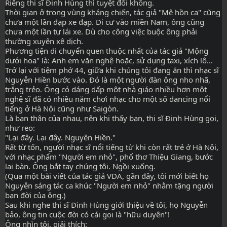
Riêng thi sĩ Đinh Hùng thì tuyệt đối không.
Thời gian ở trong vùng kháng chiến, tác giả "Mê hồn ca" cũng 
chưa một lần đạp xe đạp. Di cư vào miền Nam, ông cũng 
chưa một lần tự lái xe. Dù cho công việc buộc ông phải 
thường xuyên xê dịch.
Phương tiện di chuyển quen thuộc nhất của tác giả "Mộng 
dưới hoa" là: Anh em văn nghệ hoặc, sử dụng taxi, xích lô...
Trở lại với tiệm phở 44, giữa khi chúng tôi đang ăn thì nhạc sĩ 
Nguyễn Hiền bước vào. Đó là một người đàn ông nho nhã, 
trắng trẻo. Ông có dáng dấp một nhà giáo nhiều hơn một 
nghệ sĩ đã có nhiều năm chơi nhạc cho một số dancing nổi 
tiếng ở Hà Nội cũng như Saigòn.
Là bạn thân của nhau, nên khi thấy bạn, thi sĩ Đinh Hùng gọi, 
như reo:
"Lại đây. Lại đây. Nguyễn Hiền."
Rất từ tốn, người nhạc sĩ nổi tiếng từ khi còn rất trẻ ở Hà Nội, 
với nhạc phẩm "Người em nhỏ", phổ thơ Thiệu Giang, bước 
lại bàn. Ông bắt tay chúng tôi. Ngồi xuống.
(Qua một bài viết của tác giả VDA, gần đây, tôi mới biết họ 
Nguyễn sáng tác ca khúc "Người em nhỏ" nhằm tặng người 
bạn đời của ông.)
Sau khi nghe thi sĩ Đinh Hùng giới thiệu về tôi, họ Nguyễn 
bảo, ông tin cuộc đời có cái gọi là "hữu duyên"!
Ông nhìn tôi, giải thích: