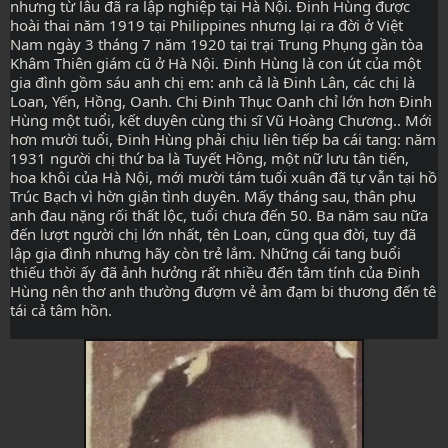
nhưng từ lâu đã ra lập nghiệp tại Hà Nội. Đinh Hùng được 
hoài thai năm 1919 tại Philippines nhưng lại ra đời ở Việt 
Nam ngày 3 tháng 7 năm 1920 tại trại Trung Phụng gần tòa 
Khâm Thiên giám cũ ở Hà Nội. Đinh Hùng là con út của một 
gia đình gồm sáu anh chị em: anh cả là Đinh Lân, các chị là 
Loan, Yến, Hồng, Oanh. Chị Đinh Thục Oanh chỉ lớn hơn Đinh 
Hùng một tuổi, kết duyên cùng thi sĩ Vũ Hoàng Chương.. Mới 
hơn mười tuổi, Đinh Hùng phải chịu liên tiếp ba cái tang: năm 
1931 người chị thứ ba là Tuyết Hồng, một nữ lưu tân tiến, 
hoa khôi của Hà Nội, mới mười tám tuổi xuân đã tự vẫn tại hồ 
Trúc Bạch vì hờn giận tình duyên. Mấy tháng sau, thân phụ 
anh đau nặng rối thất lộc, tuổi chưa đến 50. Ba năm sau nữa 
đến lượt người chị lớn nhất, tên Loan, cũng qua đời, tuy đã 
lập gia đình nhưng hãy còn trẻ lắm. Những cái tang buổi 
thiếu thời ấy đã ảnh hưởng rất nhiều đến tâm tính của Đinh 
Hùng nên thơ anh thường đượm vẻ ảm đạm bi thương đến tê 
tái cả tâm hồn.