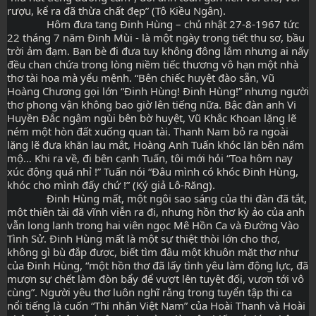
rượu, kể ra đã thừa chất đẹp” (Tô Kiều Ngân).
              Hôm đưa tang Đinh Hùng – chủ nhật 27-8-1967 tức 
22 tháng 7 năm Đinh Mùi - là một ngày trong tiết thu sơ, bầu 
trời ảm đạm. Bạn bè đi đưa tuy không đông lắm nhưng ai nấy 
đều chan chứa trong lòng niềm tiếc thương vô hạn một nhà 
thơ tài hoa mà yểu mệnh. “Bên chiếc huyệt đào sẵn, Vũ 
Hoàng Chương gọi lớn “Đinh Hùng! Đinh Hùng!” nhưng người 
thơ phong vận không bao giờ lên tiếng nữa. Bậc đàn anh Vi 
Huyền Đắc ngậm ngùi bên bờ huyệt, Vũ Khắc Khoan lặng lẽ 
ném một hòn đất xuống quan tài. Thanh Nam bỏ ra ngoài 
lặng lẽ đưa khăn lau mắt, Hoàng Anh Tuấn khóc lăn bên nấm 
mộ… Khi ra về, đi bên cạnh Tuấn, tôi mới hỏi “Toa hôm nay 
xúc động quá nhỉ !” Tuấn nói “Đâu mình có khóc Đinh Hùng, 
khóc cho mình đấy chứ !” (Ký giả Lô-Răng).
              Đinh Hùng mất, một ngôi sao sáng của thi đàn đã tắt, 
một thiên tài đã vĩnh viễn ra đi, nhưng hồn thơ kỳ ảo của anh 
vẫn long lanh trong hai viên ngọc Mê Hồn Ca và Đường Vào 
Tình Sử. Đinh Hùng mất là một sự thiệt thòi lớn cho thơ, 
không gì bù đắp được, biết tìm đâu một khuôn mặt thơ như 
của Đinh Hùng, “một hồn thơ đã lấy tình yêu làm động lực, đã 
mượn sự chết làm đòn bẩy để vượt lên tuyệt đối, vươn tới vô 
cùng”. Người yêu thơ luôn nghĩ rằng trong tuyển tập thi ca 
nổi tiếng là cuốn “Thi nhân Việt Nam” của Hoài Thanh và Hoài 