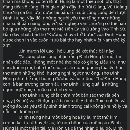
Chân mà không có tên Đinh Hùng là một thiếu sót lớn, thật 
đáng tiếc vô cùng. Thời gian gần đây thơ Bùi Giáng, Vũ Hoàng 
Chương đã lần lượt được tái bản, rồi cuối cùng cũng đến lượt 
Đinh Hùng. Vậy đó, những người yêu thơ cũng như những 
nhà xuất bản nặng lòng với sự nghiệp văn chương có thể nào 
bỏ qua những tập thơ như Mê Hồn Ca và Đường Vào Tình Sử. 
Gần đây nhất, bài thơ “Đường khuya trở bước” của Đinh Hùng 
được chọn in vào cuốn “100 bài thơ hay nhất Việt Nam thế kỷ 
20”.
              Xin mượn lời Cao Thế Dung để kết thúc bài này:
              “Ai cũng phải công nhận rằng Đinh Hùng là một thi 
nhân độc đáo. Không một nhà thơ nào có giọng Liêu Trai như 
ông, không một nhà thơ nào có cái giọng phong tỏa lên hồn 
thơ mình những khói hương nghi ngút như ông. Thơ Đinh 
Hùng như thể một hoang đường và ảo mộng. Thơ Đinh Hùng 
còn là bản trường ca tình ái. Thơ Đinh Hùng quả là những 
ngôn ngữ nhiệm mầu của tình yêu.
              Thơ Đinh Hùng chất chứa một bản sắc thơ rất bén 
nhạy (Kỳ nữ) và kết đọng cả ba yếu tố: Ái tình, Thiên nhiên và 
Mộng ảo. Ba yếu tố ấy sinh thành trong cái không khí hồ ly và 
nỗi chết không rời.
              Đinh Hùng như một bông hoa kỳ lạ, một thứ kim 
cương kết tụ từ huyệt sâu, từ non bồng của mộng ảo. Đinh 
Hùng là một thiên tài, Mê Hồn Ca đã thể nhận điều đó. Đinh 