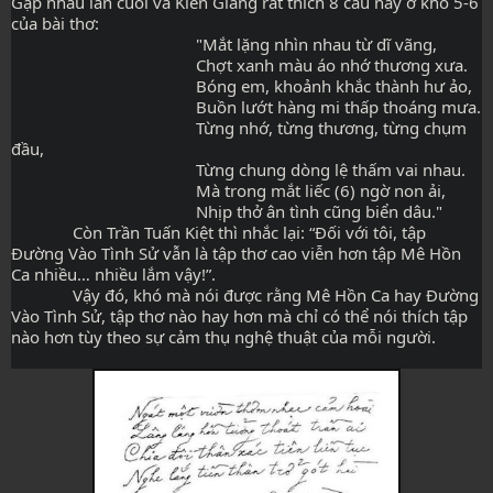
Gặp nhau lần cuối và Kiên Giang rất thích 8 câu này ở khổ 5-6 
của bài thơ:
                                          "Mắt lặng nhìn nhau từ dĩ vãng,
                                          Chợt xanh màu áo nhớ thương xưa.
                                          Bóng em, khoảnh khắc thành hư ảo,
                                          Buồn lướt hàng mi thấp thoáng mưa.
                                          Từng nhớ, từng thương, từng chụm 
đầu,
                                          Từng chung dòng lệ thấm vai nhau.
                                          Mà trong mắt liếc (6) ngờ non ải,
                                          Nhịp thở ân tình cũng biển dâu."
              Còn Trần Tuấn Kiệt thì nhắc lại: “Đối với tôi, tập 
Đường Vào Tình Sử vẫn là tập thơ cao viễn hơn tập Mê Hồn 
Ca nhiều… nhiều lắm vậy!”.
              Vậy đó, khó mà nói được rằng Mê Hồn Ca hay Đường 
Vào Tình Sử, tập thơ nào hay hơn mà chỉ có thể nói thích tập 
nào hơn tùy theo sự cảm thụ nghệ thuật của mỗi người.