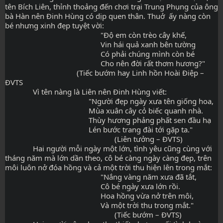
tên Bích Liên, thỉnh thoảng đến chơi trại Trung Phụng của ông 
bà Hàn nên Đinh Hùng có dịp quen thân. Thuở  ấy nàng còn 
bé nhưng xinh đẹp tuyệt vời:
                                                "Độ em còn trèo cây khế,
                                                Vin hái quả xanh bên tường
                                                Có phải chúng mình còn bé
                                                Cho nên đời rất thơm hương?"
                                    (Tiếc bướm hay Linh hồn Hoài Điệp – 
ĐVTS
              Vì tên nàng là Liên nên Đinh Hùng viết:
                                          "Người đẹp ngày xưa tên giống hoa,
                                          Mùa xuân cây cỏ biếc quanh nhà.
                                          Thùy hương phảng phất sen đầu hạ
                                          Lén bước trang đài tới gặp ta."
                                                       (Liên tưởng – ĐVTS)
              Hai người mỗi ngày một lớn, tình yêu cũng cùng với 
tháng năm mà lớn dần theo, cô bé càng ngày càng đẹp, trên 
môi luôn nở đóa hồng và cả một trời thu hiện lên trong mắt:
                                                "Nắng vàng năm xưa đã tắt,
                                                Cô bé ngày xưa lớn rồi.
                                                Hoa hồng vừa nở trên môi,
                                                Và một trời thu trong mắt."
                                                       (Tiếc bướm – ĐVTS)