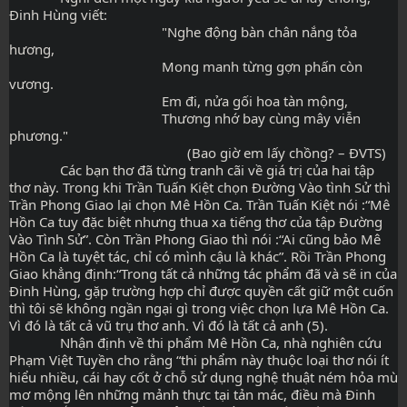
Đinh Hùng viết:
                                          "Nghe động bàn chân nắng tỏa 
hương,
                                          Mong manh từng gợn phấn còn 
vương.
                                          Em đi, nửa gối hoa tàn mộng,
                                          Thương nhớ bay cùng mây viễn 
phương."
                                                 (Bao giờ em lấy chồng? – ĐVTS)
              Các bạn thơ đã từng tranh cãi về giá trị của hai tập 
thơ này. Trong khi Trần Tuấn Kiệt chọn Đường Vào tình Sử thì 
Trần Phong Giao lại chọn Mê Hồn Ca. Trần Tuấn Kiệt nói :“Mê 
Hồn Ca tuy đặc biệt nhưng thua xa tiếng thơ của tập Đường 
Vào Tình Sử”. Còn Trần Phong Giao thì nói :“Ai cũng bảo Mê 
Hồn Ca là tuyệt tác, chỉ có mình cậu là khác”. Rồi Trần Phong 
Giao khẳng định:“Trong tất cả những tác phẩm đã và sẽ in của 
Đinh Hùng, gặp trường hợp chỉ được quyền cất giữ một cuốn 
thì tôi sẽ không ngần ngại gì trong việc chọn lựa Mê Hồn Ca. 
Vì đó là tất cả vũ trụ thơ anh. Vì đó là tất cả anh (5).
              Nhận định về thi phẩm Mê Hồn Ca, nhà nghiên cứu 
Phạm Việt Tuyền cho rằng “thi phẩm này thuộc loại thơ nói ít 
hiểu nhiều, cái hay cốt ở chỗ sử dụng nghệ thuật ném hỏa mù 
mơ mộng lên những mảnh thực tại tản mác, điều mà Đinh 