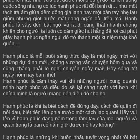
cuộc sống nhưng có lúc hạnh phúc rất đỗi bình dị… như một
tách trà ấm giữa đêm đông giá lạnh hay một bàn tay nhẹ lau
giùm những giọt nước mắt đang ngấn dài trên má. Hạnh
phúc là vậy, đến bất ngờ và ra đi cũng thật nhanh chóng
khiến cho người ta luôn có cảm giác hụt hẫng để rồi cái phút
giây hạnh phúc ngắn ngủi đó trở thành một kỉ niệm thật khó
quên…
Hạnh phúc là mỗi buổi sáng thức dậy là một ngày mới với
những dự định mới, không vương vấn chuyện hôm qua và
cũng chẳng phải lo nghĩ chuyện ngày mai! Hãy sống tốt
ngày hôm nay bạn nhé!
Hạnh phúc là cảm thấy vui khi những người xung quanh
mình hạnh phúc và điều đó sẽ lại càng tuyệt vời hơn khi
chính mình là người mang đến điều đó cho họ.
Hạnh phúc là khi ta biết cách để đứng dậy, cách để quên đi
nỗi đau, biết tiến lên phía trước một cách lạc quan! Hãy vui
lên vì hạnh phúc đang nằm trong tầm tay của mỗi người và
quan trọng là bạn có nắm giữ được nó hay không?
Hạnh phúc là những khi buồn nhất, tuyệt vọng nhất rồi bất