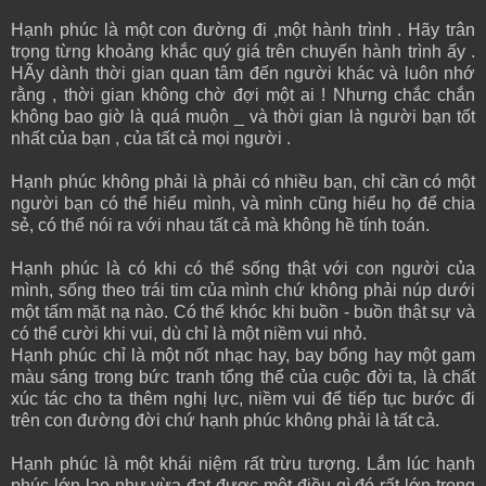
Hạnh phúc là một con đường đi ,một hành trình . Hãy trân
trọng từng khoảng khắc quý giá trên chuyến hành trình ấy .
HÃy dành thời gian quan tâm đến người khác và luôn nhớ
rằng , thời gian không chờ đợi một ai ! Nhưng chắc chắn
không bao giờ là quá muộn _ và thời gian là người bạn tốt
nhất của bạn , của tất cả mọi người .
Hạnh phúc không phải là phải có nhiều bạn, chỉ cần có một
người bạn có thể hiểu mình, và mình cũng hiểu họ để chia
sẻ, có thể nói ra với nhau tất cả mà không hề tính toán.
Hạnh phúc là có khi có thể sống thật với con người của
mình, sống theo trái tim của mình chứ không phải núp dưới
một tấm mặt nạ nào. Có thể khóc khi buồn - buồn thật sự và
có thể cười khi vui, dù chỉ là một niềm vui nhỏ.
Hạnh phúc chỉ là một nốt nhạc hay, bay bổng hay một gam
màu sáng trong bức tranh tổng thể của cuộc đời ta, là chất
xúc tác cho ta thêm nghị lực, niềm vui để tiếp tục bước đi
trên con đường đời chứ hạnh phúc không phải là tất cả.
Hạnh phúc là một khái niệm rất trừu tượng. Lắm lúc hạnh
phúc lớn lao như vừa đạt được một điều gì đó rất lớn trong