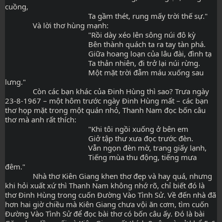
cuồng,
                                          Ta gầm thét, rung mấy trời thế sự."
              Và lời thơ hùng mạnh:
                                          "Rồi dày xéo lên sông núi đô kỳ
                                          Bên thành quách ta ra tay tàn phá.
                                          Giữa hoang loạn của lâu đài, đình tạ
                                          Ta thản nhiên, đi trở lại núi rừng.
                                          Một mặt trời đẫm máu xuống sau 
lưng."
              Còn các bạn khác của Đinh Hùng thì sao? Trưa ngày 
23-8-1967 – một hôm trước ngày Đinh Hùng mất – các bạn 
thơ họp mặt trong một quán nhỏ, Thanh Nam đọc bốn câu 
thơ mà anh rất thích:
                                          "Khi tôi ngồi xuống ở bên em
                                          Giở tập thư xưa đọc trước đèn.
                                          Vẫn ngọn đèn mờ, trang giấy lạnh,
                                          Tiếng mùa thu động, tiếng mưa 
đêm."
              Nhà thơ Kiên Giang khen thơ đẹp và hay quá, nhưng 
khi hỏi xuất xứ thì Thanh Nam không nhớ rõ, chỉ biết đó là 
thơ Đinh Hùng trong cuốn Đường Vào Tình Sử. Về đến nhà đã 
hơn hai giờ chiều mà Kiên Giang chưa vội ăn cơm, tìm cuốn 
Đường Vào Tình Sử để đọc bài thơ có bốn câu ấy. Đó là bài 