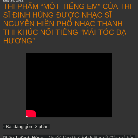
May 25, 2021
THI PHẨM “MỘT TIẾNG EM” CỦA THI
SĨ ĐINH HÙNG ĐƯỢC NHẠC SĨ
NGUYỄN HIỀN PHỔ NHẠC THÀNH
THI KHÚC NỔI TIẾNG “MÁI TÓC DẠ
HƯƠNG”
- Bài đăng gồm 2 phần:
Phần 1: Đinh Hùng – Người làm thơ tình kiệt xuất (Tác giả bài 