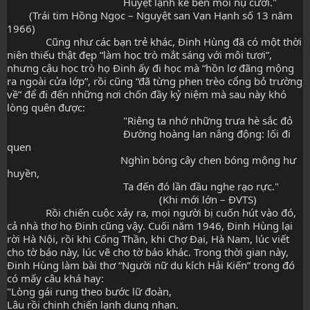
                                          Huyệt lạnh kề bên mỗi nụ cười."
        (Trái tim Hồng Ngọc – Nguyệt san Vạn Hạnh số 13 năm 
1966)
              Cũng như các bạn trẻ khác, Đinh Hùng đã có một thời 
niên thiếu thật đẹp “làm học trò mắt sáng với môi tươi”, 
nhưng cậu học trò họ Đinh ấy đi học mà “hồn lơ đãng mộng 
ra ngoài cửa lớp”, rồi cũng “đã từng phen trèo cổng bỏ trường 
về” để đi đến những nơi chốn đầy kỷ niệm mà sau này khó 
lòng quên được:
                                          "Riêng ta nhớ những trưa hè sắc đỏ
                                          Đường hoàng lan nắng động: lối đi 
quen
                                         Nghìn bóng cây chen bóng mộng hư 
huyền,
                                          Ta đến đó lần đầu nghe rạo rực."
                                                       (Khi mới lớn – ĐVTS)
              Rồi chiến cuộc xảy ra, mọi người bị cuốn hút vào đó, 
cả nhà thơ họ Đinh cũng vậy. Cuối năm 1946, Đinh Hùng lại 
rời Hà Nội, rồi khi Cống Thần, khi Chợ Đại, Hà Nam, lúc viết 
cho tờ báo này, lúc vẽ cho tờ báo khác. Trong thời gian này, 
Đinh Hùng làm bài thơ “Người nữ du kích Hải Kiến” trong đó 
có mấy câu khá hay:
"Lòng gái rung theo bước lữ đoàn,
Lâu rồi chinh chiến lạnh dung nhan.