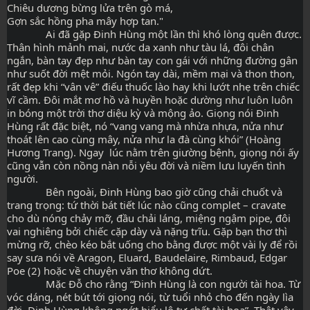
Chiêu dương bừng lửa trên gò má,  
Gợn sắc hồng pha mây hợp tan."
              Ai đã gặp Đinh Hùng một lần thì khó lòng quên được. 
Thân hình mảnh mai, nước da xanh như tàu lá, đôi chân 
ngắn, bàn tay đẹp như bàn tay con gái với những đường gân 
như suốt đời mệt mỏi. Ngón tay dài, mềm mại và thon thon, 
rất đẹp khi “vân vê” điếu thuốc lào hay khi lướt nhẹ trên chiếc 
vĩ cầm. Đôi mắt mơ hồ và huyền hoặc dường như luôn luôn 
in bóng một trời thơ diệu kỳ và mộng ảo. Giọng nói Đinh 
Hùng rất đặc biệt, nó “vang vang mà nhừa nhựa, nửa như 
thoát lên cao cùng mây, nửa như la đà cùng khói” (Hoàng 
Hương Trang). Ngay  lúc nằm trên giường bệnh, giọng nói ấy 
cũng vẫn còn nồng nàn nỗi yêu đời và niềm lưu luyến tình 
người.
              Bên ngoài, Đinh Hùng bao giờ cũng chải chuốt và 
trang trọng: tứ thời bát tiết lúc nào cũng complet – cravate 
cho dù nóng chảy mỡ, đầu chải láng, miệng ngậm pipe, đôi 
vai nghiêng bởi chiếc cặp dày và nặng trĩu. Gặp bạn thơ thì 
mừng rỡ, chèo kéo bắt uống cho bằng được một vài ly để rồi 
say sưa nói về Aragon, Eluard, Baudelaire, Rimbaud, Edgar 
Poe (2) hoặc về chuyện văn thơ không dứt.
              Mặc Đỗ cho rằng “Đinh Hùng là con người tài hoa. Từ 
vóc dáng, nét bút tới giọng nói, từ tuổi nhỏ cho đến ngày lìa 