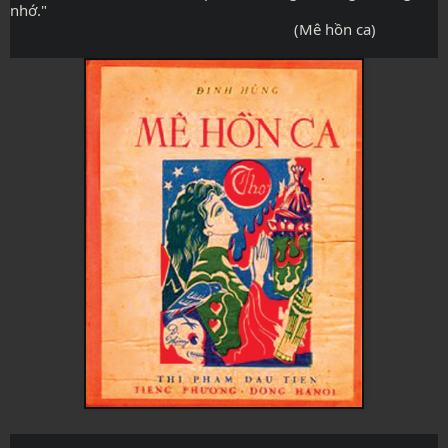
nhớ."
                                                                       (Mê hồn ca)