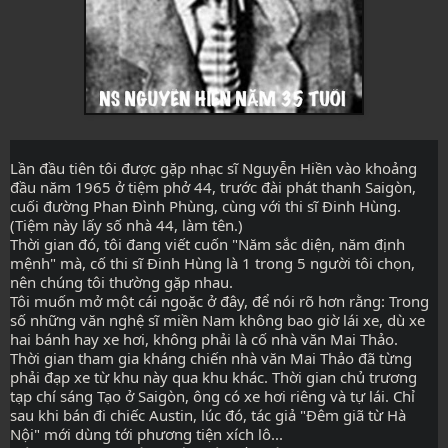
Lần đầu tiên tôi được gặp nhạc sĩ Nguyễn Hiền vào khoảng 
đầu năm 1965 ở tiệm phở 44, trước đài phát thanh Saigòn, 
cuối đường Phan Đình Phùng, cùng với thi sĩ Đinh Hùng. 
(Tiệm này lấy số nhà 44, làm tên.)
Thời gian đó, tôi đang viết cuốn "Năm sắc diện, năm định 
mệnh" mà, cố thi sĩ Đinh Hùng là 1 trong 5 người tôi chọn, 
nên chúng tôi thường gặp nhau.
Tôi muốn mở một cái ngoặc ở đây, để nói rõ hơn rằng: Trong 
số những văn nghệ sĩ miền Nam không bao giờ lái xe, dù xe 
hai bánh hay xe hơi, không phải là cố nhà văn Mai Thảo.
Thời gian tham gia kháng chiến nhà văn Mai Thảo đã từng 
phải đạp xe từ khu này qua khu khác. Thời gian chủ trương 
tạp chí sáng Tạo ở Saigòn, ông có xe hơi riêng và tự lái. Chỉ 
sau khi bán đi chiếc Austin, lúc đó, tác giả "Đêm giã từ Hà 
Nội" mới dùng tới phương tiện xích lô...