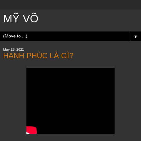
MỸ VÕ
▼
May 28, 2021
HẠNH PHÚC LÀ GÌ?