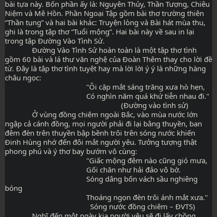
bài tựa này. Bốn phần ấy là: Nguyên Thủy, Thần Tượng, Chiêu 
Niệm và Mê Hồn. Phần Ngoại Tập gồm bài thơ trường thiên 
“Thần tụng” và hai bài khác: Truyện lòng và Bài hát mùa thu, 
ghi là trong tập thơ “Tuổi mộng”. Hai bài này về sau in lại 
trong tập Đường Vào Tình Sử.
              Đường Vào Tình Sử hoàn toàn là một tập thơ tình 
gồm 60 bài và lá thư văn nghệ của Đoàn Thêm thay cho lời đề 
từ. Đây là tập thơ tình tuyệt hay mà lời lời ý ý là những hàng 
châu ngọc:
                                          "Ôi cặp mắt sáng trăng xưa hò hẹn,
                                          Có nghìn năm quá khứ tiễn nhau đi."
                                                            (Đường vào tình sử)
              Ở vùng đồng chiêm ngoài Bắc, vào mùa nước lớn 
ngập cả cánh đồng, mọi người phải đi lại bằng thuyền, ban 
đêm đèn trên thuyền bập bềnh trôi trên sóng nước khiến 
Đinh Hùng nhớ đến đôi mắt người yêu. Tưởng tượng thật 
phong phú và ý thơ bay bướm vô cùng:
                                          "Giấc mộng đêm nào cũng gió mưa,
                                          Gối chăn như hải đảo vô bờ.
                                          Sóng dâng bốn vách sầu nghiêng 
bóng
                                          Thoáng ngọn đèn trôi ánh mắt xưa."
                                            Sóng nước đồng chiêm – ĐVTS)
              Nghĩ đến một ngày kia người yêu sẽ đi lấy chồng, 