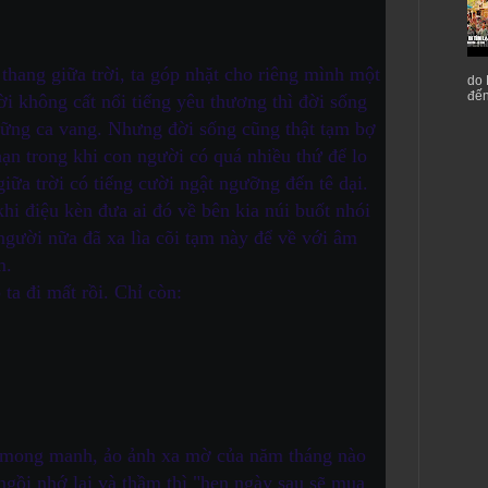
hang giữa trời, ta góp nhặt cho riêng mình một
do 
đến
ời không cất nổi tiếng yêu thương thì đời sống
hững ca vang. Nhưng đời sống cũng thật tạm bợ
ạn trong khi con người có quá nhiều thứ để lo
ữa trời có tiếng cười ngật ngưỡng đến tê dại.
hi điệu kèn đưa ai đó về bên kia núi buốt nhói
 người nữa đã xa lìa cõi tạm này để về với âm
m.
ta đi mất rồi. Chỉ còn:
 mong manh, ảo ảnh xa mờ của năm tháng nào
 ngồi nhớ lại và thầm thì "hẹn ngày sau sẽ mua