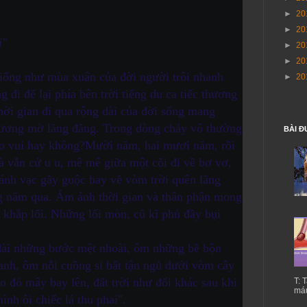
►
20
►
20
i"
►
20
►
20
iống như mùa xuân của đời người trôi nhanh
►
20
g đi để lại phía bên trời tiếng du ca tiếc thương
ời gian đi qua rộng dài của đời sống mang
sương mờ lãng đãng. Trong dòng chảy vô thường
BÀI Đ
eo vui hay không?
Mười năm, hai mươi năm, rồi
 vẫn cứ u u, mê mê giữa một cõi đi về bơ vơ,
 cánh vạc gầy guộc bay về vòm trời quên lãng
g năm qua. Ám ảnh thời gian và thân phận mong
khắp lối. Những lối mòn, cũ kĩ phủ đầy bụi
ài những bước mệt nhoài, ôm những bề bộn
anh, ôm nỗi cuồng si bất tận ngủ dưới vòm cây
 đó mây bay lên, đất trời như đổi khác sau khi
T: 
máu
ình ôi chiếc lá thu phai".