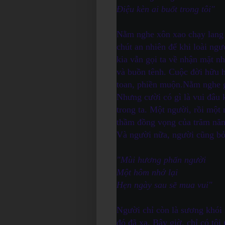
Điệu kèn ai buốt trong tôi"
Nằm nghe xôn xao chạy lang t
chút an nhiên để khi loài ngư
kia vẫn gọi ta về nhận mặt n
và buồn tênh. Cuộc đời hữu h
toan, phiền muộn.
Nằm nghe gi
Nhưng cười có gì là vui đâu k
trong ta. Một người, rồi một
thầm đồng vọng của trăm nă
Và người nữa, người cũng bỏ 
"Mùi hương phấn người
Một hôm nhớ lại
Hẹn ngày sau sẽ mua vui"
Người chỉ còn là sương khói
đó đã xa. Bây giờ, chỉ có tôi