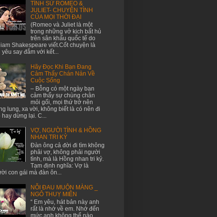
TÌNH SỬ ROMEO &
JULIET- CHUYỆN TÌNH
CỦA MỌI THỜI ĐẠI
(Romeo và Juliet là một
trong những vở kịch bất hủ
trên sân khấu quốc tế do
liam Shakespeare viết.Cốt chuyện là
h yêu say đắm với kết...
Hãy Đọc Khi Bạn Đang
Cảm Thấy Chán Nản Về
Cuộc Sống
– Bỗng có một ngày bạn
cảm thấy sự chùng chân
mỏi gối, mọi thứ trở nên
g lung, xa vời, không biết là có nên đi
p hay dừng lại. C...
VỢ, NGƯỜI TÌNH & HỒNG
NHAN TRI KỶ
Đàn ông cả đời đi tìm không
phải vợ, không phải người
tình, mà là Hồng nhan tri kỷ.
Tạm định nghĩa: Vợ là
ời con gái mà đàn ôn...
NỖI ĐAU MUỘN MÀNG _
NGÔ THUỴ MIÊN
“ Em yêu, hát bản này anh
rất là nhớ về em. Nhớ đến
mức anh không thể nào