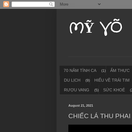
MỸ VÕ
70 NĂM TÌNH CA
ẨM THỰC
(1)
DU LỊCH
HIỂU VỀ TRÁI TIM
(9)
RƯỢU VANG
SỨC KHOẺ
(5)
(
August 21, 2021
CHIẾC LÁ THU PHA