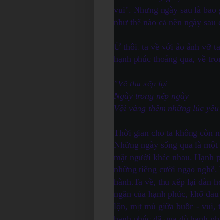
vui". Nhưng ngày sau là bao 
như thế nào cả nên ngày sau
Ừ thôi, ta về với ảo ảnh vỡ 
hạnh phúc thoáng qua, về tro
"Về thu xếp lại
Ngày trong nếp ngày
Vội vàng thêm những lúc yêu
Thời gian cho ta không còn n
Những ngày sống qua là một
mặt người khác nhau. Hạnh p
những tiếng cười ngạo nghễ. 
hành.
Ta về, thu xếp lại dàn 
ngăn của hạnh phúc, khổ đau
lộn, mịt mù giữa buồn - vui, 
hạnh phúc đã qua dù hạnh phú