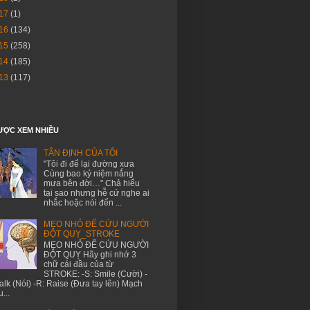
17
(1)
16
(134)
15
(258)
14
(185)
13
(117)
ƯỢC XEM NHIỀU
TÂN ĐỊNH CỦA TÔI
"Tôi đi để lại đường xưa
Cùng bao kỷ niệm nắng
mưa bên đời…" Chả hiểu
tại sao nhưng hễ cứ nghe ai
nhắc hoặc nói đến ...
MẸO NHỎ ĐỂ CỨU NGƯỜI
ĐỘT QUỴ_STROKE
MẸO NHỎ ĐỂ CỨU NGƯỜI
ĐỘT QUỴ Hãy ghi nhớ 3
chữ cái đầu của từ
STROKE: -S: Smile (Cười) -
Talk (Nói) -R: Raise (Đưa tay lên) Mạch
...