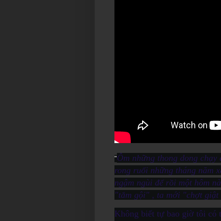
Ôm những thong dong chạy 
"
rong ruổi những tháng năm x
ngậm ngùi để rồi một hôm nào
"tắm gội" , ta mới "chợt giật
Không biết tự bao giờ tôi có