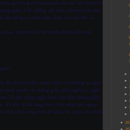
 bao giờ lòng tôi bị ám ảnh sâu sắc bởi tình yêu
n trang giấy. Với những nét nhạc đượm buồn như
ất lên tiếng ca phức hợp dành cho cõi đời vô
u phai, chợt tự hỏi tóc mình đã phai đi mấy
ngoài"
►
►
gày để nhìn về phía trước mắt con đường xa ngái
►
 ta chợt muốn có những giây phút ngồi lại, nghỉ
►
oan.
Về đây đứng ngồi bình yên bên những điều
►
i. Về đây đi để lòng theo chút nắng bên ngoài
►
ớc chân thôi rong ruổi để nhận về mình yên khúc
►
►
20
►
20