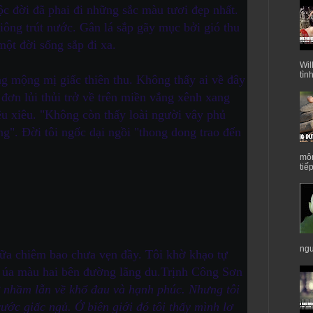
uộc đời đã phai đi những sắc màu tươi đẹp nhất.
iông trút nước. Gân lá sắp gãy mục bởi gió thu
một đời sống sắp đi xa.
Wil
tìn
g mộng mị giấc thiên thu. Không thấy ai về đây
 đơn lủi thủi trở về trên miền vắng xênh xang
iêu xiêu. "Không còn thấy loài người vây phủ
ng". Đời tôi ngốc dại ngồi "thong dong trao đến
môn
tiế
ngư
iữa chiêm bao chưa vẹn đầy. Tôi khờ khạo tự
 úa màu hai bên đường lãng du.
Trịnh Công Sơn
 nhầm lẫn về khổ đau và hạnh phúc. Nhưng tôi
ước giấc ngủ. Ở biên giới đó tôi thấy mình lơ