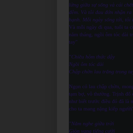
lửng giữa sự sống và cái chế
đêm. Và tôi đau đớn nhận ra 
hạnh. Mỗi ngày sống tới, tôi
Và mỗi ngày đi qua, tuổi ta 
năm tháng, ngồi ôm tóc dài t
tay"
"Chiều hôm thức dậy
Ngồi ôm tóc dài
Chập chờn lau trắng trong ta
Ngọn cỏ lau chập chờn, mong 
tạm bợ, vô thường. Trịnh đố d
như biết trước điều đó đã là
cho ta mang nặng kiếp người
"Nằm nghe giữa trời
Giòn vang tiếng cười