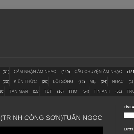
CẢM NHẬN ÂM NHẠC
CÂU CHUYỆN ÂM NHẠC
(31)
(240)
(15
KIẾN THỨC
LỐI SỐNG
MẸ
NHẠC
(23)
(20)
(72)
(24)
(1)
TẢN MẠN
TẾT
THƠ
TIN ẢNH
TR
20)
(15)
(16)
(54)
(51)
TÌM B
I (TRỊNH CÔNG SƠN)TUẤN NGỌC
LƯỢT