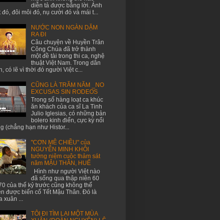
diễn tả được bằng lời. Ánh
 đó, đôi môi đó, nụ cười đó và mái t...
NƯỚC NON NGÀN DẶM
RA ĐI
Câu chuyện về Huyền Trân
Công Chúa đã trở thành
một đề tài trong thi ca, nghệ
thuật Việt Nam. Trong dân
n, có lẽ vì thời đó người Việt c...
CŨNG LÀ TRĂM NĂM _NO
EXCUSAS SIN RODEOS
Trong số hàng loạt ca khúc
ăn khách của ca sĩ La Tinh
Julio Iglesias, có những bản
bolero kinh điển, cực kỳ nổi
ng (chẳng hạn như Histor...
"CƠN MÊ CHIỀU" của
NGUYỄN MINH KHÔI
tưởng niệm cuộc thảm sát
năm MẬU THÂN, HUẾ
Hình như người Việt nào
đã sống qua thập niên 60
70 của thế kỷ trước cũng không thể
n được biến cố Tết Mậu Thân. Đó là
 xuân ...
TÔI ĐI TÌM LẠI MỘT MÙA