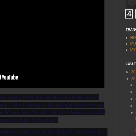
4
TRAN
HO
MỤ
MY
LƯU 
►
20
▼
20
►
►
dài những bước mệt nhoài, ôm những bề bộn
►
anh, ôm nỗi cuồng si bất tận ngủ dưới vòm cây
►
 đó mây bay lên, đất trời như đổi khác sau khi
▼
 mình ôi chiếc lá thu phai"
 thói quen ngồi một mình, lặng đi trước những ca