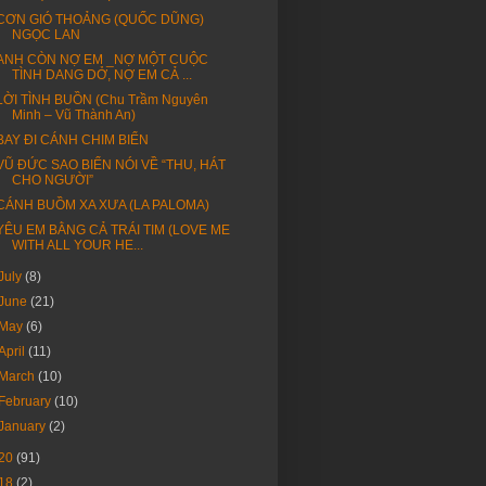
CƠN GIÓ THOẢNG (QUỐC DŨNG)
NGỌC LAN
ANH CÒN NỢ EM _NỢ MỘT CUỘC
TÌNH DANG DỞ, NỢ EM CẢ ...
LỜI TÌNH BUỒN (Chu Trầm Nguyên
Minh – Vũ Thành An)
BAY ĐI CÁNH CHIM BIỂN
VŨ ĐỨC SAO BIỂN NÓI VỀ “THU, HÁT
CHO NGƯỜI”
CÁNH BUỒM XA XƯA (LA PALOMA)
YÊU EM BẰNG CẢ TRÁI TIM (LOVE ME
WITH ALL YOUR HE...
July
(8)
June
(21)
May
(6)
April
(11)
March
(10)
February
(10)
January
(2)
20
(91)
18
(2)