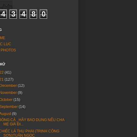
4
3
4
8
0
G
ME
C LỤC
 PHOTOS
TRỮ
22
(41)
21
(127)
December
(12)
November
(9)
October
(15)
September
(14)
August
(9)
BÓNG CẢ _HÃY BAO DUNG NẾU CHA
MẸ GIÀ ĐI...
CHIẾC LÁ THU PHAI (TRỊNH CÔNG
SƠN)TUẤN NGỌC