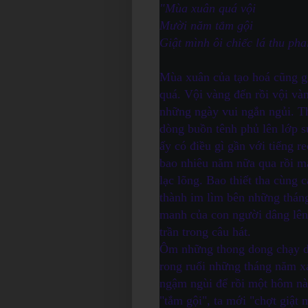
"Mùa xuân quá vội
Mười năm tắm gội
Giật mình ôi chiếc lá thu pha
Mùa xuân của tạo hoá cũng g
quá. Vội vàng đến rồi vội vàn
những ngày vui ngắn ngủi. Th
dòng buồn tênh phủ lên lớp 
ấy có điều gì gần với tiếng r
bao nhiêu năm nữa qua rồi mà
lạc lõng. Bao thiết tha cùng
thành im lìm bên những thán
manh của con người dâng lên 
trần trong câu hát.
Ôm những thong dong chạy d
rong ruổi những tháng năm x
ngậm ngùi để rồi một hôm nào
"tắm gội", ta mới "chợt giật m