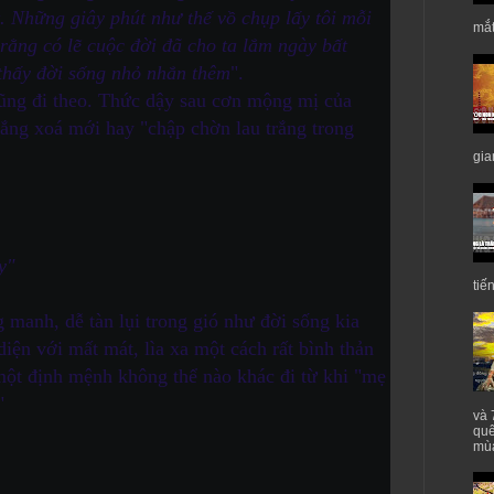
t. Những giây phút như thế vồ chụp lấy tôi mỗi
mắt
rằng có lẽ cuộc đời đã cho ta lắm ngày bất
 thấy đời sống nhỏ nhắn thêm
".
cũng đi theo. Thức dậy sau cơn mộng mị của
rắng xoá mới hay "chập chờn lau trắng trong
gia
y"
tiế
manh, dễ tàn lụi trong gió như đời sống kia
iện với mất mát, lìa xa một cách rất bình thản
 một định mệnh không thể nào khác đi từ khi "mẹ
"
và 
quê
mùa