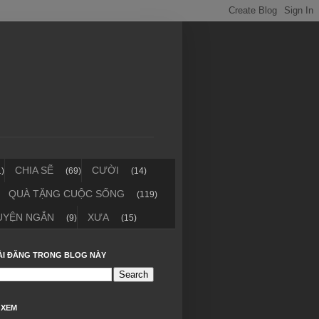
CHIA SẼ
CƯỜI
1)
(69)
(14)
QUÀ TẶNG CUỘC SỐNG
(119)
UYỆN NGẮN
XƯA
(9)
(15)
ÀI ĐĂNG TRONG BLOG NÀY
 XEM