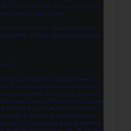
giờ? Chẳng ai biết trước được mai này mình sẽ
 cũng thật mong manh, mờ mịt.
tan, với cuộc đời tạm bợ những yêu thương và
ng vô thường, về trong ngậm ngùi của thiên thu.
 người"
hiều nữa. Dự cảm chia lìa ngỡ ngay trước mắt.
 bức vẽ có đủ mọi gam màu với những khuôn
húc đan xen với khổ đau, giọt nước mắt ẩn sau
Yêu thương và phụ rẫy tồn tại như một cặp song
hợp xướng đa âm, đa thanh, đặt hạnh phúc vào
 vào ngăn của khổ đau, để cuộc đời không lẫn
thật - giả.... Để một ngày ta phải cảm ơn những
c ấy chỉ tồn tại trong thoáng chốc, để "vội vàng