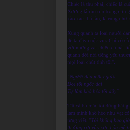
Chiếc lá thu phai, chiếc lá c
Xương lá run run trong cơn g
xào xạc. Lá tàn, lá rụng như 
Xung quanh ta loài người đan
để ta đầy cuộc vui. Chỉ có cô
với những vạt chiều cũ nát l
quanh đời nói tiếng yêu thươ
mọi loài chút tình tôi".
"Người đâu mất người
Đời tôi ngốc dại
Tự làm khô héo tôi đây"
Tất cả bỏ mặc tôi đứng hát g
làm mình khô héo như vạt cỏ
từng viết: "
Tôi không bao giờ
thường rơi vào cơn hôn mê tr