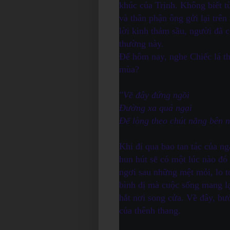
khúc của Trịnh. Không biết từ
và thân phận ông gửi lại trê
lời kinh thảm sầu, người đã c
thường này.
Để hôm nay, nghe Chiếc lá th
mùa?
"Về đây đứng ngồi
Đường xa quá ngại
Để lòng theo chút nắng bên 
Khi đi qua bao tan tác của n
hun hút sẽ có một lúc nào đó
ngơi sau những mệt mỏi, lo t
bình dị mà cuộc sống mang lạ
hắt nơi song cửa. Về đây, bư
của thênh thang.