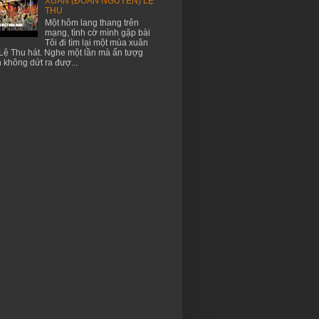
XUÂN (ĐOÀN NGUYÊN) LỆ
THU
Một hôm lang thang trên
mạng, tình cờ mình gặp bài
Tôi đi tìm lại một mùa xuân
Lệ Thu hát. Nghe một lần mà ấn tượg
 không dứt ra đượ...