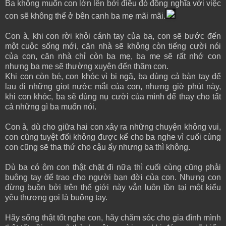
Ba không muốn con lớn lên bởi điều đó đồng nghĩa với việc
con sẽ không thể ở bên canh ba mẹ mãi mãi.
Con à, khi con rời khỏi cánh tay của ba, con sẽ bước đến
một cuộc sống mới, căn nhà sẽ không còn tiếng cười nói
của con, căn nhà chỉ còn ba mẹ, ba mẹ sẽ rất nhớ con
nhưng ba mẹ sẽ thường xuyên đến thăm con.
Khi con còn bé, con khóc vì bị ngã, ba dùng cả bàn tay để
lau đi những giọt nước mắt của con, nhưng giờ phút này,
khi con khóc, ba sẽ dùng nụ cười của mình để thay cho tất
cả những gì ba muốn nói.
Con à, dù cho giữa hai con xảy ra những chuyện không vui,
con cũng tuyệt đối không được kể cho ba nghe vì cuối cùng
con cũng sẽ tha thứ cho cậu ấy nhưng ba thì không.
Dù ba có ôm con thật chặt đi nữa thì cuối cùng cũng phải
buông tay để trao cho người bạn đời của con. Nhưng con
đừng buồn bởi trên thế giới này vẫn luôn tồn tại một kiểu
yêu thương gọi là buông tay.
Hãy sống thật tốt nghe con, hãy chăm sóc cho gia đình mình