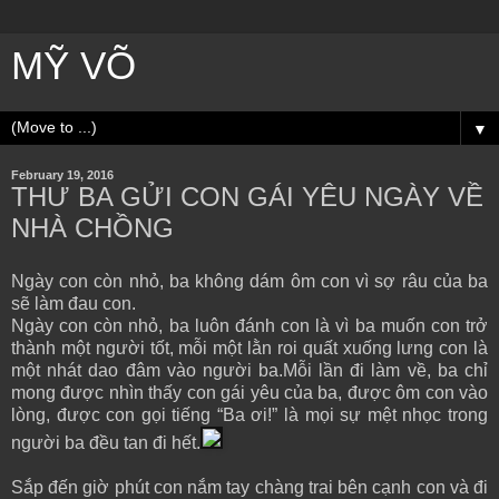
MỸ VÕ
▼
February 19, 2016
THƯ BA GỬI CON GÁI YÊU NGÀY VỀ
NHÀ CHỒNG
Ngày con còn nhỏ, ba không dám ôm con vì sợ râu của ba
sẽ làm đau con.
Ngày con còn nhỏ, ba luôn đánh con là vì ba muốn con trở
thành một người tốt, mỗi một lằn roi quất xuống lưng con là
một nhát dao đâm vào người ba.Mỗi lần đi làm về, ba chỉ
mong được nhìn thấy con gái yêu của ba, được ôm con vào
lòng, được con gọi tiếng “Ba ơi!” là mọi sự mệt nhọc trong
người ba đều tan đi hết.
Sắp đến giờ phút con nắm tay chàng trai bên cạnh con và đi