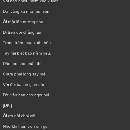
Với bao nhiêu niềm xao xuyến
Đời vắng xa như mẹ hiền.
Ôi một lần nương náu
Đi trên đời chẳng lâu
Trong trăm mùa xuân héo
Tay hái biết bao niềm yêu.
Dăm eo sèo nhân thế
Chưa phai lòng say mê
Với đôi ba lần gian dối
Đời vẫn ban cho ngọt bùi.
[ĐK:]
Ôi ơn đời chói vói
Nhớ khi thân tròn ôm gối