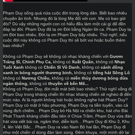
Phạm Duy sống quá nửa cuộc đời trong lòng dân. Biết bao nhiêu 
chuyện ân tình. Nhưng đó là lòng Mẹ đối với con. Mẹ có bao giờ 
đòi? Dù vậy những người con có hiếu đều làm một cái gì để đền 
đáp lại đời. Phạm Duy đã tạ ơn Đời bằng Ngàn lời ca. Phạm Duy tạ 
ơn Đời bao nhiêu, Đời tạ ơn Phạm Duy bấy nhiêu. Thử nghĩ, nếu 
cuộc đời này không có Phạm Duy thì sẽ bớt vui hoặc buồn thêm 
bao nhiêu?
Không có Phạm Duy sẽ không có nhạc kháng chiến với 
G
ươm 
Tráng Sĩ, Chinh Phụ Ca, 
không có 
Xuất Quân, 
không có 
Nhạc 
Tuổi Xanh 
không có 
Chiến Sĩ Vô Danh,
 không có 
cánh đồng 
xanh in bóng người thương binh, 
không có 
tiếng hát Sông Lô 
không có 
Nương Chiều, 
không có
 miền thùy dương bóng dừa 
ngàn thông, 
không có
 thuyền về bến Mê...
Không có Phạm Duy, đời mất mát biết bao nhiêu? Thử nghĩ vắng đi 
Phạm Duy trong kháng chiến thì nhạc kháng chiến sẽ nghèo đi đến 
mức nào. Ai là người không hát hoặc không nghe hát Phạm Duy? 
Phạm Duy có mặt ở hậu phương, Phạm Duy ra tiền tuyến, vào cả 
vùng địch chiếm... Phạm Duy bỏ Hà Nội ra chiến khu, hát cho Đài 
Phát Thanh kháng chiến đầu tiên ở Chùa Trầm, Phạm Duy vừa đàn 
hát vừa viết bài ca, ngâm thơ, diễn kịch... Phạm Duy đi Khu 3, Khu 
4, lên Việt Bắc... Phạm Duy ra vào Nam Bộ hai lần, Phạm Duy đi 
như một chiến sĩ dùng đàn làm súng. Đêm khuya, một mình dở lại 