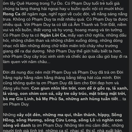
ôm lấy Quê Hương trong Tự Do. Có Phạm Duy tuổi trẻ tuổi già 
chúng ta lang thang hải ngoại hay u buồn quốc nội có muời khúc 
Rong Ca
 để ngâm nga, nghĩ ngợi về cuộc đời, về nắng sáng nắng 
trưa. Không có Phạm Duy ta mất nhiều quá. Có Phạm Duy ta được 
nhiều quá. Với Phạm Duy ta có tất cả Âm Thanh và Trời Đất, niềm 
vui và nỗi buồn, thất vọng và hy vọng, hoang mang và tin tưởng. 
Có Phạm Duy ta có 
Ngàn Lời Ca, 
mấy vạn chữ nghĩa, những dấu 
hỏi, những chấm than và những chấm xuống dòng, những dòng 
nhạc nối liền những dòng chữ triền miên trôi chảy như trường 
giang để ra đại dương. Nhờ Phạm Duy thế giới hiểu biết ta hơn, 
nhờ Phạm Duy cây trúc xinh xinh và chiếc áo qua cầu gió bay đi ra 
làm quen với năm châu...
Đời đã nung đúc nên một Phạm Duy và Phạm Duy đã trả ơn Đời 
hằng ngày hằng năm hằng tháng bằng tiếng hát của mình. Đời 
cũng không quên tạ ơn Phạm Duy đã làm cho Đời đẹp hơn và 
đáng yêu hơn. 
Con giun nhìn lên trời, con dế ở gốc rạ, lá xanh, 
lá vàng, con chim con cá, cây tre cây trúc, mặt trăng mặt trời, 
bà mẹ Gio Linh, bà Mẹ Phù Sa, những anh hùng tuẫn tiết
... tạ 
ơn Phạm Duy.
Những 
cây cột đèn, những ma quỉ, thần thánh, híppy, Sông 
Hồng, sông Hương, sông Cửu Long, sông Lô
 và
 nghìn con 
sông vô danh
 tạ ơn Phạm Duy. Những tên mù câm điếc, những 
người tình già tình trẻ, những ca sĩ, nhạc sĩ, thi sĩ, nhà xuất bản, 