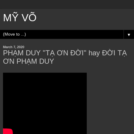
MỸ VÕ
▼
March 7, 2020
PHẠM DUY "TẠ ƠN ĐỜI" hay ĐỜI TẠ
ƠN PHẠM DUY