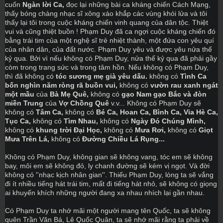
cuốn 
Ngàn lời Ca, 
đọc lại những bài ca kháng chiến Cách Mạng, 
thấy bóng chàng nhạc sĩ xông xáo khắp các vùng khói lửa và tôi 
thấy lại tôi trong cuộc kháng chiến vinh quang của dân tộc. Thiệt 
vui và cũng thiệt buồn ! Phạm Duy đã ca ngợi cuộc kháng chiến đó 
bằng trái tim của một nghệ sĩ trẻ nhiệt thành, một đứa con yêu quí 
của nhân dân, của đất nước. Phạm Duy yêu và được yêu nửa thế 
kỷ qua. Bởi vì nếu không có Phạm Duy, nửa thế kỷ qua đã phải gầy 
còm trong trang sức và trong tâm hồn. Nếu không có Phạm Duy, 
thì đã không có 
tóc sương mẹ già yêu dấu. 
không có 
Tình Ca 
bốn nghìn năm ròng rã buồn vui, 
không có 
vườn rau xanh ngát 
một mầu 
của 
Bà Mẹ Quê, 
không có 
gạo Nam gạo Bắc và đòn 
miền Trung
 của 
Vợ Chồng Quê
 v.v... Không có Phạm Duy sẽ 
không có
 Tâm Ca, 
không có 
Bé Ca, Hoan Ca, Bình Ca, Vỉa Hè Ca, 
Tục Ca, 
không có 
Tìm Nhau, 
không có 
Ngày Đó Chúng Mình, 
không có
 khung trời Đại Học, 
không có 
Mưa Rơi, 
không có 
Giọt 
Mưa Trên Lá, 
không có 
Đường Chiều Lá Rụng...
Không có Phạm Duy, không gian sẽ không vang, tóc em sẽ không 
bay, môi em sẽ không đỏ, ly chanh đường sẽ kém vị ngọt. Và đời 
không có ''nhạc kịch nhân gian''. Thiếu Phạm Duy, lòng ta sẽ vắng 
đi ít nhiều tiếng hát trái tim, mất đi tiếng hát nhỏ, sẽ không có giọng 
ai khuyến khích những người đang xa nhau nhích lại gần nhau.
Có Phạm Duy ta nhớ mãi một người mang tên Quốc, ta sẽ không 
quên Trần Văn Bá, Lê Quốc Quân, ta sẽ nhớ mãi rằng ta phải về 