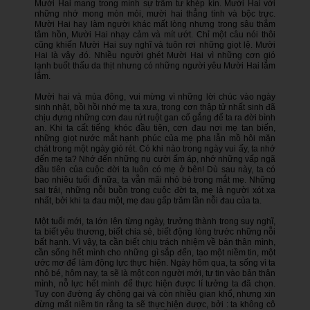
Mười Hai mang trong mình sự trầm tư khép kín. Mười Hai với
những nhớ mong mòn mỏi, mười hai thẳng tính và bộc trực.
Mười Hai hay làm người khác mất lòng nhưng trong sâu thẳm
tâm hồn, Mười Hai nhạy cảm và mít ướt. Chỉ một câu nói thôi
cũng khiến Mười Hai suy nghĩ và tuôn rơi những giọt lệ. Mười
Hai là vậy đó. Nhiều người ghét Mười Hai vì những cơn gió
lạnh buốt thấu da thịt nhưng có những người yêu Mười Hai lắm
lắm.
Mười hai và mùa đông, vui mừng vì những lời chúc vào ngày
sinh nhật, bồi hồi nhớ mẹ ta xưa, trong cơn thập tử nhất sinh đã
chịu đựng những cơn đau rứt ruột gan cố gắng để ta ra đời bình
an. Khi ta cất tiếng khóc đầu tiên, cơn đau nơi mẹ tan biến,
những giọt nước mắt hạnh phúc của mẹ pha lẫn mồ hôi mặn
chát trong một ngày gió rét. Có khi nào trong ngày vui ấy, ta nhớ
đến mẹ ta? Nhớ đến những nụ cười ấm áp, nhớ những vấp ngã
đầu tiên của cuộc đời ta luôn có mẹ ở bên! Dù sau này, ta có
bao nhiêu tuổi đi nữa, ta vẫn mãi nhỏ bé trong mắt mẹ. Những
sai trái, những nỗi buồn trong cuộc đời ta, mẹ là người xót xa
nhất, bởi khi ta đau một, mẹ đau gấp trăm lần nỗi đau của ta.
Một tuổi mới, ta lớn lên từng ngày, trưởng thành trong suy nghĩ,
ta biết yêu thương, biết chia sẻ, biết động lòng trước những nỗi
bất hạnh. Vì vậy, ta cần biết chịu trách nhiệm về bản thân mình,
cần sống hết mình cho những gì sắp đến, tạo một niềm tin, một
ước mơ để làm động lực thực hiện. Ngày hôm qua, ta sống vì ta
nhỏ bé, hôm nay, ta sẽ là một con người mới, tự tin vào bản thân
mình, nỗ lực hết mình để thực hiện được lí tưởng ta đã chọn.
Tuy con đường ấy chông gai và còn nhiều gian khổ, nhưng xin
đừng mất niềm tin rằng ta sẽ thực hiện được, bởi : ta không cô