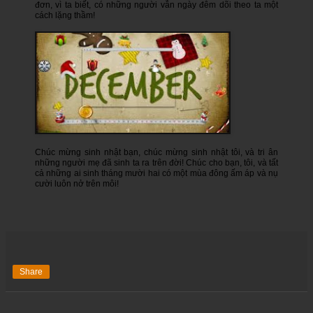
đơn, vì ta biết, có những người vẫn ngày đêm dõi theo ta một
cách lặng thầm!
Chúc mừng sinh nhật bạn, chúc mừng sinh nhật tôi, và tri ân
những người mẹ đã sinh ta ra trên đời! Chúc cho bạn, tôi, và tất
cả những ai sinh tháng mười hai có một mùa đông ấm áp và nụ
cười luôn nở trên môi!
Share