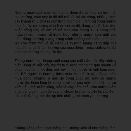
Những ngày cuối năm trôi thật lạ đông đã về thực sự trên mỗi
con đường, mùa này lá đổ hết chỉ còn lại tán vàng, những cành
cây khẳng khiu chìa ra đón từng ngọn gió… Nhưng trong những
héo tàn ấy, có những sinh linh nhỏ bé đã, đang, và sẽ chào đón
cuộc sống này và em cô bé sinh vào tháng 12. Chẳng phải
ngẫu nhiên, nhưng rất trùng hợp, những người con sinh vào
mùa đông thường mang trong mình những nỗi niềm khép kín,
tạo cho mình một vỏ ốc riêng và thường mang dáng dấp của
mùa đông, có lẽ, âm hưởng của mùa đông – mùa sinh ra họ đã
bao bọc những con người ấy!
Tháng mười hai, tháng cuối cùng của một năm dài đầy những
biến động và bất ngờ, người ta thường mong nó qua nhanh để
chào một năm mới đến, bởi vậy, nhiều người vô tình lãng quên
nó. Bởi người ta thường thích mùa thu mãi ở lại, mấy ai thích
mùa đông! Nhưng, ở đâu đó trong cuộc đời này, có những
người âm thầm lặng lẽ mong mười hai của một tuổi mới, một sự
khởi đầu, một mầm sống, một cái cây đâm chồi, của những đêm
thức trắng bên ngọn đèn vàng, chuẩn bị cho một khì thi sắp đến,
của một Giáng sinh ấm áp bên những tình cảm yêu thương.
Không đỏng đảnh như tháng hai, không kiêu kì như tháng tám,