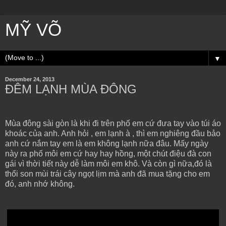
MỸ VÕ
▼
December 24, 2013
ĐÊM LẠNH MÙA ĐÔNG
Mùa đông sài gòn là khi đi trên phố em cứ đưa tay vào túi áo
khoác của anh. Anh hỏi , em lạnh à , thì em nghiêng đầu bảo
anh cứ nắm tay em là em không lạnh nữa đâu. Mấy ngày
này ra phố môi em cứ hay hay hồng, một chút điệu đà con
gái vì thời tiết này dễ làm môi em khô. Và còn gì nữa,đó là
thổi son mùi trái cây ngọt lịm mà anh đã mua tặng cho em
đó, anh nhớ không.