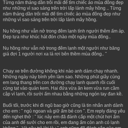
Từng năm tháng dần trôi mãi để tìm chiếc áo mùa đông đẹp
như những vì sao sáng trên trời lấp lánh mây hồng .. Từng
năm tháng dần trôi mãi để tìm chiếc áo mùa đông đẹp như
những vì sao sáng trên trời lấp lánh mây hồng.
Nụ hồng như vẫn nở trong đêm lạnh tình người thêm ấm áp.
Đẹp tựa như khúc hát đón chào một ngày mùa đông..
Nụ hồng như vẫn nở trong đêm lạnh một người như băng
giá đợi 1 người nơi xa lá rơi bên thềm mùa đông.. "
Chạy xe trên đường không khi nào anh dám chạy nhanh.
Những ngày này bình yên làm sao. Những phút giây cùng
em lang thang trên con đường chạy lanh quanh rồi cuối
cùng tạt vào quán kem. Hai đứa vừa ăn kem vừa run cầm
cập vì lạnh, rồi sười ấm nhau bằng những ngón tay đan kề.
Buổi tối, trước khi đi ngũ bao giờ cũng là tin nhắn anh dành
cho em : " ngủ ngoan và giữ ấm bé con ". Em reply đáng yêu
đến nghẹt thở : " lúc nảy em đã đánh cắp một chút hơi ấm
của anh để sưởi cho em rồi, em đang ấm còn anh có lạnh