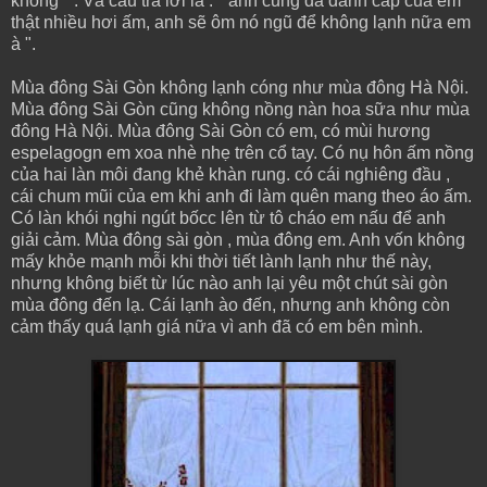
không " . Và câu trả lời là : " anh cũng đã đánh cắp của em
thật nhiều hơi ấm, anh sẽ ôm nó ngũ để không lạnh nữa em
à ".
Mùa đông Sài Gòn không lạnh cóng như mùa đông Hà Nội.
Mùa đông Sài Gòn cũng không nồng nàn hoa sữa như mùa
đông Hà Nội. Mùa đông Sài Gòn có em, có mùi hương
espelagogn em xoa nhè nhẹ trên cổ tay. Có nụ hôn ấm nồng
của hai làn môi đang khẻ khàn rung. có cái nghiêng đầu ,
cái chum mũi của em khi anh đi làm quên mang theo áo ấm.
Có làn khói nghi ngút bốcc lên từ tô cháo em nấu để anh
giải cảm. Mùa đông sài gòn , mùa đông em. Anh vốn không
mấy khỏe mạnh mỗi khi thời tiết lành lạnh như thế này,
nhưng không biết từ lúc nào anh lại yêu một chút sài gòn
mùa đông đến lạ. Cái lạnh ào đến, nhưng anh không còn
cảm thấy quá lạnh giá nữa vì anh đã có em bên mình.