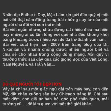
Nhân dịp Father’s Day, Mặc Lâm xin gửi đến quý vị một
bài viết thật cảm động trang trải những suy tư của một
người cha đối với con trai mình.
Bài viết ngắn nhưng chứa đựng rất nhiều điều mà hiện
nay những ai có tấm lòng với quê nhà đều không khỏi
bâng khuâng trước nhiều vấn đề đã trở thành vấn nạn.
Bài viết xuất hiện năm 2009 trên trang blog của Dr.
Nikonian và nhanh chóng được nhiều người biết và
chia sẻ cho nhau trong cộng đồng mạng. Mời quý vị
thưởng thức sau đây qua các giọng đọc của Việt Long,
Nam Nguyên, và Trân Văn....
DÙ QUÊ NGƯỜI TỐT ĐẸP HƠN
Vậy là chỉ sau một giấc ngủ dài trên máy bay, con đến
Mỹ, đặt chân xuống sân bay Chicago tráng lệ. Chỉ sau
một đêm, con giã từ bạn bè, góc phố thân quen, mái
trường cũ…, để làm quen với một thế giới khác.