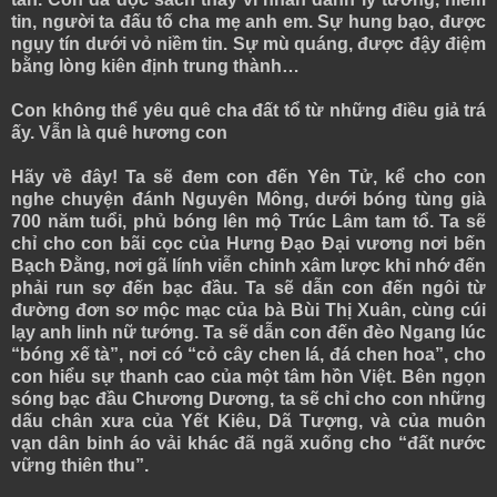
tin, người ta đấu tố cha mẹ anh em. Sự hung bạo, được
ngụy tín dưới vỏ niềm tin. Sự mù quáng, được đậy điệm
bằng lòng kiên định trung thành…
Con không thể yêu quê cha đất tổ từ những điều giả trá
ấy. Vẫn là quê hương con
Hãy về đây! Ta sẽ đem con đến Yên Tử, kể cho con
nghe chuyện đánh Nguyên Mông, dưới bóng tùng già
700 năm tuổi, phủ bóng lên mộ Trúc Lâm tam tổ. Ta sẽ
chỉ cho con bãi cọc của Hưng Đạo Đại vương nơi bến
Bạch Đằng, nơi gã lính viễn chinh xâm lược khi nhớ đến
phải run sợ đến bạc đầu. Ta sẽ dẫn con đến ngôi từ
đường đơn sơ mộc mạc của bà Bùi Thị Xuân, cùng cúi
lạy anh linh nữ tướng. Ta sẽ dẫn con đến đèo Ngang lúc
“bóng xế tà”, nơi có “cỏ cây chen lá, đá chen hoa”, cho
con hiểu sự thanh cao của một tâm hồn Việt. Bên ngọn
sóng bạc đầu Chương Dương, ta sẽ chỉ cho con những
dấu chân xưa của Yết Kiêu, Dã Tượng, và của muôn
vạn dân binh áo vải khác đã ngã xuống cho “đất nước
vững thiên thu”.