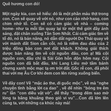
Quê hương con đó!
Một ngày kia, con sẽ hiểu: đó là một phần máu thịt trong
con. Con sẽ quay về với nó, như con cáo nhớ hang, con
chim nhớ tổ. Con sẽ có cảm giác về nhà – coming
home- như ta mỗi lần quay lại từ một thế giới đầy ánh
sáng, đặt chân xuống Tân Sơn Nhất. Cái cảm giác tìm về
tổ đó, nó là bản năng, nó dẫn dắt người Do Thái quay về
với mảnh đất Sion cằn cỗi, nó là niềm đau đáu của 2
triệu đồng bào con nơi đất khách. Không giải thích
được bản năng tìm về cội nguồn đâu, con ạ! Mà cội
nguồn con, đâu chỉ là Sài Gòn hỗn độn hôm nay. Cội
nguồn con đã bắt đầu, khi Lang Liêu mở tấm bánh
chưng xanh mộc mạc tạ ơn trời đất. Gốc rễ con, đã phôi
thai với mẹ Âu Cơ khi đem con lên rừng xuống biển.
Về đây con! Về “mặc áo the, đi guốc mộc”, về mà “nghe
chuyện tình bằng lời ca dao” , về để nhìn “bóng tre êm
ru” lẫn “con diều vật vờ”, để thấy “trong đêm sao mờ
lòng ta bâng khuâng theo gió vi vu”…Con đã lớn lên
cùng ta, với những ca khúc này mà!