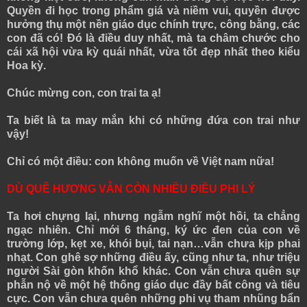
Quyền đi học trong phẩm giá và niềm vui, quyền được
hưởng thụ một nền giáo dục chính trực, công bằng, các
con đã có! Đó là điều duy nhất, mà ta châm chước cho
cái xã hội vừa kỳ quái nhất, vừa tốt đẹp nhất theo kiểu
Hoa kỳ.
Chúc mừng con, con trai ta ạ!
Ta biết là ta may mắn khi có những đứa con trai như
vậy!
Chỉ có một điều: con không muốn về Việt nam nữa!
DÙ QUÊ HƯƠNG VẪN CÒN NHIỀU ĐIỀU PHI LÝ
Ta hơi chựng lại, nhưng ngẫm nghĩ một hồi, ta chẳng
ngạc nhiên. Chỉ mới 6 tháng, ký ức đen của con về
trường lớp, kẹt xe, khói bụi, tai nạn…vẫn chưa kịp phai
nhạt. Con ghê sợ những điều ấy, cũng như ta, như triệu
người Sài gòn khốn khổ khác. Con vẫn chưa quên sự
phẫn nộ về một hệ thống giáo dục đầy bất công và tiêu
cực. Con vẫn chưa quên những phi vụ tham nhũng bẩn