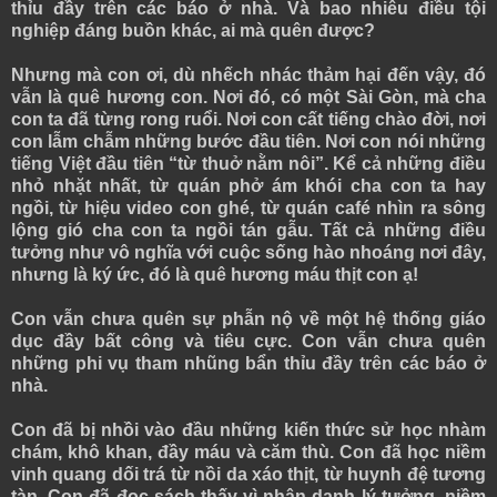
thỉu đầy trên các báo ở nhà. Và bao nhiêu điều tội
nghiệp đáng buồn khác, ai mà quên được?
Nhưng mà con ơi, dù nhếch nhác thảm hại đến vậy, đó
vẫn là quê hương con. Nơi đó, có một Sài Gòn, mà cha
con ta đã từng rong ruổi. Nơi con cất tiếng chào đời, nơi
con lẫm chẫm những bước đầu tiên. Nơi con nói những
tiếng Việt đầu tiên “từ thuở nằm nôi”. Kể cả những điều
nhỏ nhặt nhất, từ quán phở ám khói cha con ta hay
ngồi, từ hiệu video con ghé, từ quán café nhìn ra sông
lộng gió cha con ta ngồi tán gẫu. Tất cả những điều
tưởng như vô nghĩa với cuộc sống hào nhoáng nơi đây,
nhưng là ký ức, đó là quê hương máu thịt con ạ!
Con vẫn chưa quên sự phẫn nộ về một hệ thống giáo
dục đầy bất công và tiêu cực. Con vẫn chưa quên
những phi vụ tham nhũng bẩn thỉu đầy trên các báo ở
nhà.
Con đã bị nhồi vào đầu những kiến thức sử học nhàm
chám, khô khan, đầy máu và căm thù. Con đã học niềm
vinh quang dối trá từ nồi da xáo thịt, từ huynh đệ tương
tàn. Con đã đọc sách thấy vì nhân danh lý tưởng, niềm