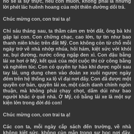
nó sẽ là sự thực, nếu con muốn, không phải là những
lời phét lác huênh hoang của một thiên đường dối trá.
Chúc mừng con, con trai ta ạ!
Chỉ sáu tháng sau, ta thầm cám ơn trời đất, ông bà khi
gặp lại con. Con chững chạc, cao lớn, tự tin như bao
thanh niên khác trên đất Mỹ. Con không còn từ chỗ mỗi
ngày trở về nhà nhớp nhúa, hôi hám, kiệt sức với khói
xe, bụi đường, nước cống ngập đen xì. Con đậu bằng
lái xe hơi ở Mỹ, kết quả của một cuộc thi cử công bằng
và nghiêm túc. Con có quyền tự hào khi được ngồi sau
tay lái, ung dung chen vào đoàn xe xuôi ngược ngày
đêm trên hệ thống xa lộ vĩ đại nơi đây. Con đã được một
quyền cơ bản, quyền lái xe, một cách danh chính ngôn
thuận, mà không phải chạy chọt, dấm dúi như bao
người khác ở quê nhà. Ở Mỹ, có bằng lái xe là một sự
kiện lớn trong đời đó con!
Chúc mừng con, con trai ta ạ!
Các con ta, mỗi ngày cắp sách đến trường, về nhà
không kiệt sức, không cùn mằn trong sự học nơi đây.