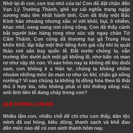
Nhớ lại đi con, con trai nhỏ của ta! Con đã đặt chân đến
Vạn Lý Trường Thành, ghê sợ cái nghĩa trang ngập
xương máu lớn nhất hành tinh. Con đã thấy một Bắc
Kinh hào nhoáng nhưng xấu xí với khói, bụi, ô nhiễm,
khạc nhổ, oang oang nơi công cộng. Con đã thấy cảnh
bắt người bán hàng rong như súc vật ngay chân Tử
Cấm Thành. Con cũng đã thương hại gã Trung Hoa
khốn khổ, lắp bắp một thứ tiếng Anh giả cầy khi bị quát
tháo nơi sân bay quốc tế. Đất nước chúng ta, vẫn
trường tồn dưới ách một gã khổng lồ, nhơ bẩn và man
rợ như vậy đó con. Vì sao hôm nay ta không để tóc đuôi
sam, con không ê a Hán tự, chúng ta không nhồm
nhoàm những món ăn man rợ như óc khỉ, chân gà sống
nướng? Vì sao chúng ta không bị đồng hóa theo lũ thái
thú ô hợp kia, nếu không phải vì khí thiêng sông núi,
anh linh tiên tổ đang chảy trong con?
QUÊ HƯƠNG CON ĐÓ
Nhiều lắm con, nhiều chỗ để chỉ cho con thấy, dân tộc
mình đã oai hùng, kiêu dũng, thanh sạch và khổ đau
đến mức nào để có con sinh thành hôm nay.