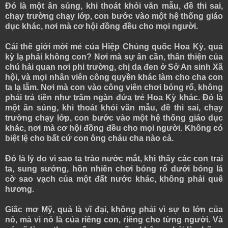
Đó là một ân sủng, khi thoát khỏi văn mẫu, đề thi sai,
chạy trường chạy lớp, con bước vào một hệ thống giáo
dục khác, nơi mà cơ hội đồng đều cho mọi người.
Cái thế giới mới mẻ của Hiệp Chủng quốc Hoa Kỳ, quả
kỳ lạ phải không con? Nơi mà sự ân cần, thân thiện của
chú hải quan nơi phi trường, chị da đen ở Sở An sinh Xã
hội, và mọi nhân viên công quyền khác làm cho cha con
ta lạ lẫm. Nơi mà con vào công viên chơi bóng rổ, không
phải trả tiền như trăm ngàn đứa trẻ Hoa Kỳ khác. Đó là
một ân sủng, khi thoát khỏi văn mẫu, đề thi sai, chạy
trường chạy lớp, con bước vào một hệ thống giáo dục
khác, nơi mà cơ hội đồng đều cho mọi người. Không có
biệt lệ cho bất cứ con ông cháu cha nào cả.
Đó là lý do vì sao ta trào nước mắt, khi thấy các con trai
ta, sung sướng, hồn nhiên chơi bóng rổ dưới bóng lá
cờ sao vạch của một đất nước khác, không phải quê
hương.
Giấc mơ Mỹ, quả là vĩ đại, không phải vì sự to lớn của
nó, mà vì nó là của riêng con, riêng cho từng người. Và