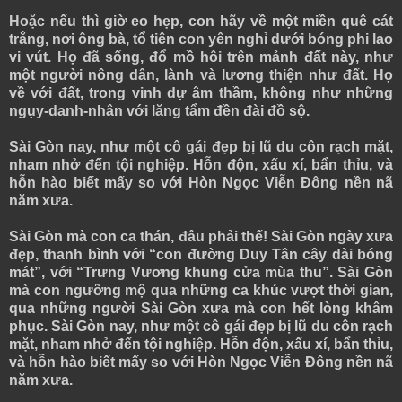
Hoặc nếu thì giờ eo hẹp, con hãy về một miền quê cát
trắng, nơi ông bà, tổ tiên con yên nghỉ dưới bóng phi lao
vi vút. Họ đã sống, đổ mồ hôi trên mảnh đất này, như
một người nông dân, lành và lương thiện như đất. Họ
về với đất, trong vinh dự âm thầm, không như những
ngụy-danh-nhân với lăng tẩm đền đài đồ sộ.
Sài Gòn nay, như một cô gái đẹp bị lũ du côn rạch mặt,
nham nhở đến tội nghiệp. Hỗn độn, xấu xí, bẩn thỉu, và
hỗn hào biết mấy so với Hòn Ngọc Viễn Đông nền nã
năm xưa.
Sài Gòn mà con ca thán, đâu phải thế! Sài Gòn ngày xưa
đẹp, thanh bình với “con đường Duy Tân cây dài bóng
mát”, với “Trưng Vương khung cửa mùa thu”. Sài Gòn
mà con ngưỡng mộ qua những ca khúc vượt thời gian,
qua những người Sài Gòn xưa mà con hết lòng khâm
phục. Sài Gòn nay, như một cô gái đẹp bị lũ du côn rạch
mặt, nham nhở đến tội nghiệp. Hỗn độn, xấu xí, bẩn thỉu,
và hỗn hào biết mấy so với Hòn Ngọc Viễn Đông nền nã
năm xưa.