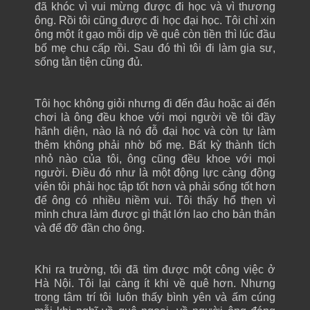
đã khóc vì vui mừng được đi học và vì thương
ông. Rồi tôi cũng được đi học đại học. Tôi chỉ xin
ông một ít gạo mỗi dịp về quê còn tiền thì lúc đầu
bố mẹ chu cấp rồi. Sau đó thì tôi đi làm gia sư,
sống tằn tiện cũng đủ.
Tôi học không giỏi nhưng đi đến đâu hoặc ai đến
chơi là ông đều khoe với mọi người về tôi đầy
hãnh diện, nào là nó đỗ đại học và còn tự làm
thêm không phải nhờ bố mẹ. Bất kỳ thành tích
nhỏ nào của tôi, ông cũng đều khoe với mọi
người. Điều đó như là một động lực càng động
viên tôi phải học tập tốt hơn và phải sống tốt hơn
để ông có nhiều niềm vui. Tôi thấy hổ thẹn vì
mình chưa làm được gì thật lớn lao cho bản thân
và để đỡ đần cho ông.
Khi ra trường, tôi đã tìm được một công việc ở
Hà Nội. Tôi lại càng ít khi về quê hơn. Nhưng
trong tâm trí tôi luôn thấy bình yên và ấm cúng