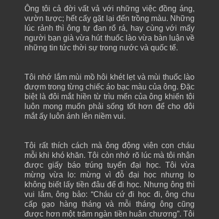
Ông tôi cả đời vất vả với những việc đồng áng,
vườn tược; hết cấy gặt lại đến trồng màu. Những
lúc rảnh thì ông tự đan rổ rá, hay cùng với mấy
người bạn già vừa hút thuốc lào vừa bàn luận về
những tin tức thời sự trong nước và quốc tế.
Tôi nhớ lắm mùi mồ hôi khét lẹt và mùi thuốc lào
đượm trong từng chiếc áo bạc màu của ông. Đặc
biệt là đôi mắt hiền từ trìu mến của ông khiến tôi
luôn mong muốn phải sống tốt hơn để cho đôi
mắt ấy luôn ánh lên niềm vui.
Tôi rất thích cách mà ông động viên con cháu
mỗi khi khó khăn. Tôi còn nhớ rõ lúc mà tôi nhận
được giấy báo trúng tuyển đại học. Tôi vừa
mừng vừa lo: mừng vì đỗ đại học nhưng lo
không biết lấy tiền đâu để đi học. Nhưng ông thì
vui lắm, ông bảo: “Cháu cứ đi học đi, ông chu
cấp gạo hàng tháng và mỗi tháng ông cũng
được hơn một trăm ngàn tiền huân chương”. Tôi