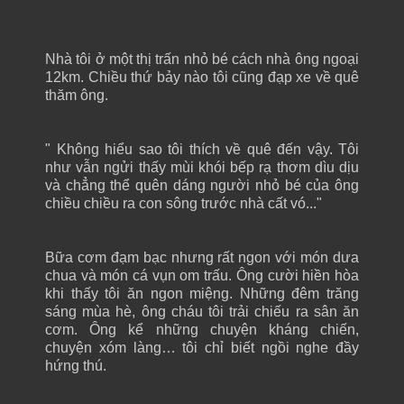
Nhà tôi ở một thị trấn nhỏ bé cách nhà ông ngoại
12km. Chiều thứ bảy nào tôi cũng đạp xe về quê
thăm ông.
" Không hiểu sao tôi thích về quê đến vậy. Tôi
như vẫn ngửi thấy mùi khói bếp rạ thơm dìu dịu
và chẳng thể quên dáng người nhỏ bé của ông
chiều chiều ra con sông trước nhà cất vó..."
Bữa cơm đạm bạc nhưng rất ngon với món dưa
chua và món cá vụn om trấu. Ông cười hiền hòa
khi thấy tôi ăn ngon miệng. Những đêm trăng
sáng mùa hè, ông cháu tôi trải chiếu ra sân ăn
cơm. Ông kể những chuyện kháng chiến,
chuyện xóm làng… tôi chỉ biết ngồi nghe đầy
hứng thú.