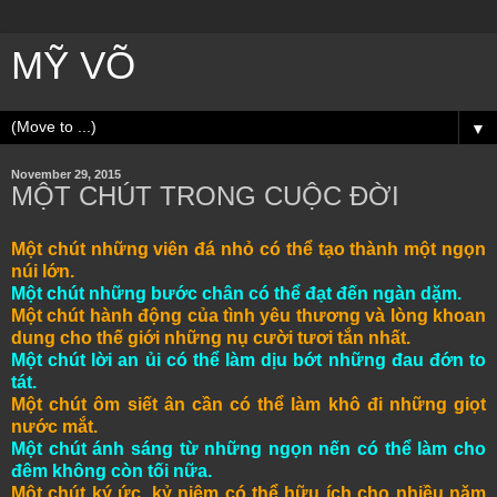
MỸ VÕ
▼
November 29, 2015
MỘT CHÚT TRONG CUỘC ĐỜI
Một chút những viên đá nhỏ có thể tạo thành một ngọn
núi lớn.
Một chút những bước chân có thể đạt đến ngàn dặm.
Một chút hành động của tình yêu thương và lòng khoan
dung cho thế giới những nụ cười tươi tắn nhất.
Một chút lời an ủi có thể làm dịu bớt những đau đớn to
tát.
Một chút ôm siết ân cần có thể làm khô đi những giọt
nước mắt.
Một chút ánh sáng từ những ngọn nến có thể làm cho
đêm không còn tối nữa.
Một chút ký ức, kỷ niệm có thể hữu ích cho nhiều nǎm