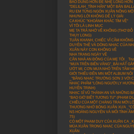
BAO DUNG HƠN ĐỂ NHẸ LÒNG HƠN 
"DELILAH_TÌNH HẬN" MỘT BẢN BALL
RU EM TỪNG NGÓN XUÂN NỒNG MỘT
NHƯNG LỜI KHÔNG DỄ LÝ GIẢI
CA KHÚC "KHOẢNH KHẮC TÌM VỀ"
VÌ TÔI LÀ LINH MỤC
MẸ TA TRẢ NHỚ VỀ KHÔNG (THƠ ĐỖ
THUỴ LONG)
TUẤN KHANH, CHIẾC VĨ CẦM KHÔNG
DUYÊN THỀ VÀ DÒNG NHẠC CỦA NH
XUÂN NÀY CON KHÔNG VỀ
NHA TRANG NGÀY VỀ
CĂN NHÀ AN ĐÔNG CỦA MẸ TÔI _ Truy
“MƯA TRÊN BIỂN VẮNG”_BÀI HÁT GẮ
ƯỚT MI, CƠN MƯA NHỎ TRÊN TÂM 
GIỚI THIẾU ĐẾN MN MỘT ALBUM NỔ
_"BĂNG NHẠC TRƯỜNG SƠN 3 VỚI C
NHẠC PHẨM “LÒNG NGƯỜI LY HƯƠNG”
HUYỀN TRINH)
NHẠC SĨ VŨ THÀNH AN VÀ NHỮNG BÀ
“BAO GIỜ BIẾT TƯƠNG TƯ” (PHẠM 
CHIỀU CỦA MỘT CHÀNG TRAI MỚI L
THƯƠNG NHỚ BÓNG XUÂN XƯA _"CÔ
NS HOÀNG NGUYÊN VÀ MỐI TÌNH ÂM
75)
CÓ MỘT PHẠM DUY CỦA XUÂN CA _K
MÙA XUÂN TRONG NHẠC CỦA NGUYỄ
XUÂN