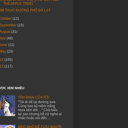
THE APPLE TREE)
ẨM THỰC ĐƯỜNG PHỐ ĐÀ LẠT
October
(12)
September
(23)
August
(31)
July
(48)
June
(12)
May
(23)
14
(185)
13
(117)
ƯỢC XEM NHIỀU
TÂN ĐỊNH CỦA TÔI
"Tôi đi để lại đường xưa
Cùng bao kỷ niệm nắng
mưa bên đời…" Chả hiểu
tại sao nhưng hễ cứ nghe ai
nhắc hoặc nói đến ...
MẸO NHỎ ĐỂ CỨU NGƯỜI