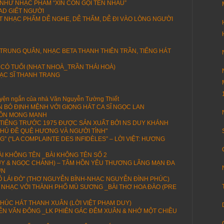
NHƯ NHẠC PHẨM “XIN CÒN GỌI TÊN NHAU”
AD GIẾT NGƯỜI
 NHẠC PHẨM DỄ NGHE, DỄ THẤM, DỄ ĐI VÀO LÒNG NGƯỜI
 TRUNG QUÂN, NHẠC BETA THANH THIÊN TRẦN, TIẾNG HÁT
 CÓ TUỔI (NHẠT NHOÀ_TRẦN THÁI HOÀ)
ẠC SĨ THANH TRANG
ện ngắn của nhà Văn Nguyễn Tường Thiết
N BÓ ĐỊNH MỆNH VỚI GIỌNG HÁT CA SĨ NGỌC LAN
HỒN MONG MANH
I TIẾNG TRƯỚC 1975 ĐƯỢC SẢN XUẤT BỞI NS DUY KHÁNH
HỦ ĐỀ QUÊ HƯƠNG VÀ NGƯỜI TÌNH"
 (“LA COMPLAINTE DES INFIDÈLES” – LỜI VIỆT: HƯƠNG
I KHÔNG TÊN _BÀI KHÔNG TÊN SỐ 2
DUY & NGỌC CHÁNH) – TÂM HỒN YÊU THƯƠNG LÃNG MẠN ĐA
ỚN
 LÁI ĐÒ" (THƠ NGUYỄN BÍNH-NHẠC NGUYỄN ĐÌNH PHÚC)
 NHẠC VỚI THÀNH PHỐ MÙ SƯƠNG _BÀI THƠ HOA ĐÀO (PRE
HÚC HÁT THANH XUÂN (LỜI VIỆT PHẠM DUY)
N VĂN ĐÔNG _LK PHIÊN GÁC ĐÊM XUÂN & NHỚ MỘT CHIỀU