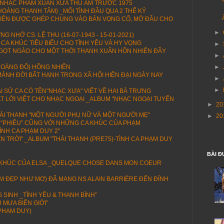
 NHẠC PHẨM XUÂN XƯA THU ÂM TRƯỚC 1975
 HOÀNG THANH TÂM) _MỐI TÌNH ĐẦU QUA 2 THẾ KỶ
U TIÊN ĐƯỢC GHÉP CHUNG VÀO BẢN VỌNG CỔ, MỞ ĐẦU CHO
►
G NHỚ CS. LỆ THU (16-07-1943 - 15-01-2021)
 CA KHÚC TIÊU BIỂU CHO TÌNH YÊU VÀ HY VỌNG
►
NGỌT NGÀO CHO MỘT THỜI THANH XUÂN HỒN NHIÊN ĐẦY
►
►
OÀNG ĐÔ) HỒNG NHIÊN
ẢNH ĐỜI BẤT HẠNH TRONG XÃ HỘI HIỆN ĐẠI NGÀY NAY
►
►
I SỬ CA CÓ TÊN"NHẠC XƯA" VIẾT VỀ HAI BÀ TRƯNG
T LỜI VIỆT CHO NHẠC NGOẠI _ALBUM "NHẠC NGOẠI TUYỂN
►
20
HÁI THANH "MỘT NGƯỜI PHỤ NỮ VÀ MỘT NGƯỜI MẸ"
►
20
ÀI “PHIÊU” CŨNG VỚI NHỮNG CA KHÚC CỦA PHẠM
ÌNH CA PHẠM DUY 2"
ÊN TRỜI" _ALBUM "THÁI THANH (PRE75)-TÌNH CA PHẠM DUY
BÀI Đ
H KHÚC CỦA ELSA _QUELQUE CHOSE DANS MON COEUR
(EM ĐẸP NHƯ MƠ) ĐÃ MANG NS ALAIN BARRIÈRE ĐẾN ĐỈNH
SINH _TÌNH YÊU & THANH BÌNH”
 MƯA BIÊN GIỚI”
 PHẠM DUY)