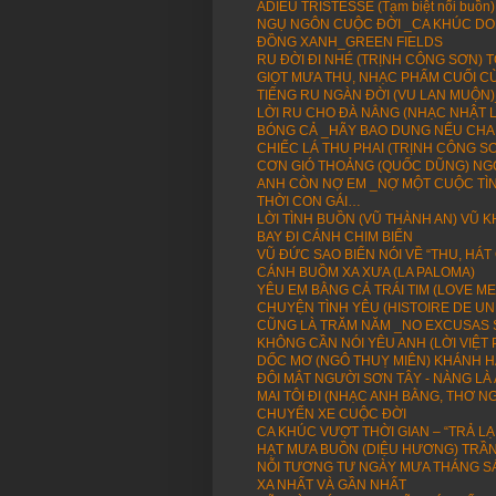
ADIEU TRISTESSE (Tạm biệt nổi buồn)
NGỤ NGÔN CUỘC ĐỜI _CA KHÚC DO
ĐỒNG XANH_GREEN FIELDS
RU ĐỜI ĐI NHÉ (TRỊNH CÔNG SƠN)
GIỌT MƯA THU, NHẠC PHẨM CUỐI C
TIẾNG RU NGÀN ĐỜI (VU LAN MUỘN
LỜI RU CHO ĐÀ NẲNG (NHẠC NHẬT L
BÓNG CẢ _HÃY BAO DUNG NẾU CHA MẸ
CHIẾC LÁ THU PHAI (TRỊNH CÔNG 
CƠN GIÓ THOẢNG (QUỐC DŨNG) NG
ANH CÒN NỢ EM _NỢ MỘT CUỘC TÌN
THỜI CON GÁI…
LỜI TÌNH BUỒN (VŨ THÀNH AN) VŨ 
BAY ĐI CÁNH CHIM BIỂN
VŨ ĐỨC SAO BIỂN NÓI VỀ “THU, HÁT
CÁNH BUỒM XA XƯA (LA PALOMA)
YÊU EM BẰNG CẢ TRÁI TIM (LOVE M
CHUYỆN TÌNH YÊU (HISTOIRE DE U
CŨNG LÀ TRĂM NĂM _NO EXCUSAS 
KHÔNG CẦN NÓI YÊU ANH (LỜI VIỆT 
DỐC MƠ (NGÔ THUỴ MIÊN) KHÁNH H
ĐÔI MẮT NGƯỜI SƠN TÂY - NÀNG LÀ A
MAI TÔI ĐI (NHẠC ANH BẰNG, THƠ N
CHUYẾN XE CUỘC ĐỜI
CA KHÚC VƯỢT THỜI GIAN – “TRẢ L
HẠT MƯA BUỒN (DIỆU HƯƠNG) TRẦN
NỖI TƯƠNG TƯ NGÀY MƯA THÁNG SÁ
XA NHẤT VÀ GẦN NHẤT