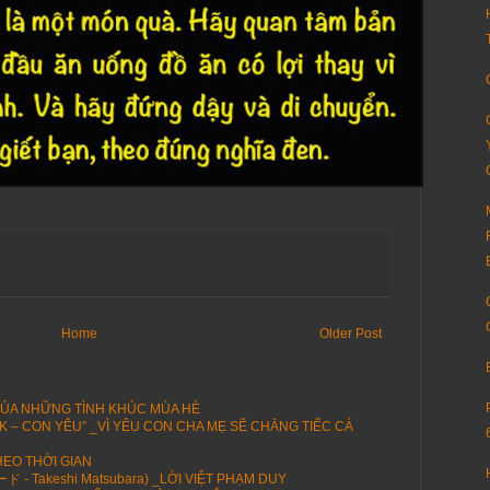
Home
Older Post
CỦA NHỮNG TÌNH KHÚC MÙA HÈ
K – CON YÊU” _VÌ YÊU CON CHA MẸ SẼ CHẲNG TIẾC CẢ
HEO THỜI GIAN
 Takeshi Matsubara) _LỜI VIỆT PHẠM DUY