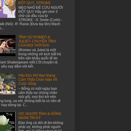
ĐỘT QUỴ_STROKE
MẸO NHỎ ĐỂ CỨU NGƯỜI
ĐỘT QUỴ Hãy ghi nhớ 3
chữ cái đầu của từ
STROKE: -S: Smile (Cười) -
Talk (Nói) -R: Raise (Đưa tay lên) Mạch
...
TÌNH SỬ ROMEO &
JULIET- CHUYỆN TÌNH
CỦA MỌI THỜI ĐẠI
(Romeo và Juliet là một
trong những vở kịch bất hủ
trên sân khấu quốc tế do
liam Shakespeare viết.Cốt chuyện là
h yêu say đắm với kết...
Hãy Đọc Khi Bạn Đang
Cảm Thấy Chán Nản Về
Cuộc Sống
– Bỗng có một ngày bạn
cảm thấy sự chùng chân
mỏi gối, mọi thứ trở nên
g lung, xa vời, không biết là có nên đi
p hay dừng lại. C...
VỢ, NGƯỜI TÌNH & HỒNG
NHAN TRI KỶ
Đàn ông cả đời đi tìm không
phải vợ, không phải người
tình, mà là Hồng nhan tri kỷ.