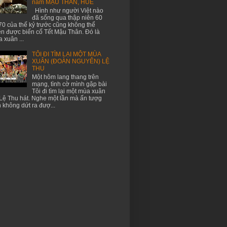
năm MẬU THÂN, HUẾ
Hình như người Việt nào
đã sống qua thập niên 60
70 của thế kỷ trước cũng không thể
n được biến cố Tết Mậu Thân. Đó là
 xuân ...
TÔI ĐI TÌM LẠI MỘT MÙA
XUÂN (ĐOÀN NGUYÊN) LỆ
THU
Một hôm lang thang trên
mạng, tình cờ mình gặp bài
Tôi đi tìm lại một mùa xuân
Lệ Thu hát. Nghe một lần mà ấn tượg
 không dứt ra đượ...