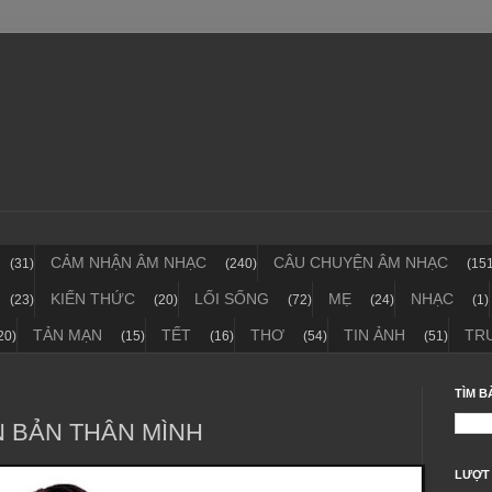
CẢM NHẬN ÂM NHẠC
CÂU CHUYỆN ÂM NHẠC
(31)
(240)
(15
KIẾN THỨC
LỐI SỐNG
MẸ
NHẠC
(23)
(20)
(72)
(24)
(1)
TẢN MẠN
TẾT
THƠ
TIN ẢNH
TR
20)
(15)
(16)
(54)
(51)
TÌM B
 BẢN THÂN MÌNH
LƯỢT