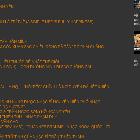
ÌNH YÊN
và 
quê
LÀ TRÍ TUỆ (A SIMPLE LIFE IS FULLY HAPPINESS)
mùa
 TÂM HỒN MÌNH
ỚM CÒN XUÂN SẮC CHIỀU ĐÔNG ĐÃ TÀN" ĐÓ PHẢI CHĂNG
do 
 LIỀU THUỐC RẺ NHẤT THẾ GIỚI
đến
ANH BÌNH) – CON ĐƯỜNG MÌNH ĐI SAO CHÔNG GAI…
AU LÀ NỢ,… “HỐI TIẾC” CHÍNH LÀ NỢ DUYÊN ĐÃ HẾT KHIẾN
 SĨ ĐINH HÙNG ĐƯỢC NHẠC SĨ NGUYỄN HIỀN PHỔ NHẠC
ÓC DẠ HƯƠNG”
G & TRẦN NGỌC SƠN) HỒ HOÀNG YẾN
M THIÊN THƯ _NHẠC PHẠM DUY
– VĂN CAO
E DE BRAHMS”)–JOHANNES BRAHMS _NHẠC NGOẠI QUỐC LỜI
ẨM TRỮ TÌNH CỦA NHẠC SĨ TRẦN THIỆN THANH