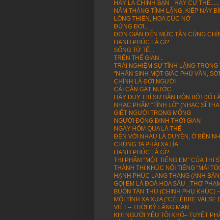
HÃY LÀ CHÍNH BẠN _HÃY CỨ THẾ......
NĂM THÁNG TĨNH LẶNG, KIẾP NÀY B
LÒNG THIỀN, HOA CÚC NỞ
ĐỪNG ĐỢI...
ĐƠN GIẢN ĐẾN MỨC TẬN CÙNG CHÍNH 
HẠNH PHÚC LÀ GÌ?
SỐNG TỬ TẾ...
TRÊN THẾ GIAN...
TRẢI NGHIỆM SỰ TĨNH LẶNG TRONG
"NHÂN SINH MỘT GIẤC PHÙ VÂN, S
CHÍNH LÀ ĐỜI NGƯỜI
CÁI CẦN GẠT NƯỚC
HÃY DUY TRÌ SỰ BẬN RỘN BỞI ĐÓ LÀ
NHẠC PHẨM “TÌNH LỠ” (NHẠC SĨ TH
GIẾT NGƯỜI TRONG MỘNG
NGƯỜI ĐÓNG ĐINH THỜI GIAN
NGÀY HÔM QUA LÀ THẾ
ĐẾN VỚI NHAU LÀ DUYÊN, Ở BÊN NH
CHÚNG TA PHẢI XA LÌA
HẠNH PHÚC LÀ GÌ?
THI PHẨM “MỘT TIẾNG EM” CỦA THI
THÀNH THI KHÚC NỔI TIẾNG “MÁI T
HẠNH PHÚC LANG THANG (ANH BẰN
GỌI EM LÀ ĐOÁ HOA SẦU _THƠ PHẠ
BUỒN TÀN THU (CHINH PHỤ KHÚC) 
MỐI TÌNH XA XƯA (“CÉLÈBRE VALS
VIỆT – THỜI KỲ LÃNG MẠN
KHI NGƯỜI YÊU TÔI KHÓ– TUYỆT PH