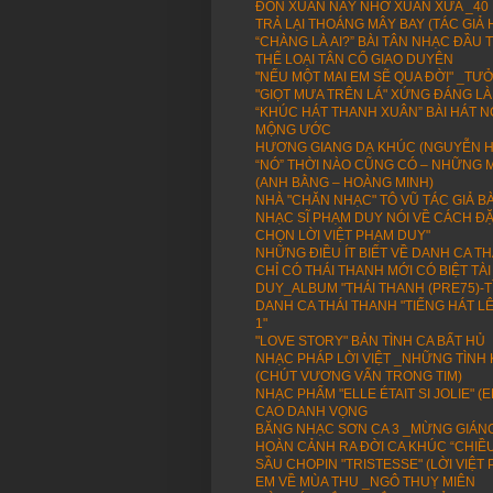
ĐÓN XUÂN NÀY NHỚ XUÂN XƯA _40
TRẢ LẠI THOÁNG MÂY BAY (TÁC GIẢ
“CHÀNG LÀ AI?” BÀI TÂN NHẠC ĐẦ
THỂ LOẠI TÂN CỔ GIAO DUYÊN
"NẾU MỘT MAI EM SẼ QUA ĐỜI" _TƯỞN
"GIỌT MƯA TRÊN LÁ" XỨNG ĐÁNG LÀ
“KHÚC HÁT THANH XUÂN” BÀI HÁT 
MỘNG ƯỚC
HƯƠNG GIANG DẠ KHÚC (NGUYỄN H
“NÓ” THỜI NÀO CŨNG CÓ – NHỮNG M
(ANH BẰNG – HOÀNG MINH)
NHÀ "CHĂN NHẠC" TÔ VŨ TÁC GIẢ BÀ
NHẠC SĨ PHẠM DUY NÓI VỀ CÁCH ĐẶ
CHỌN LỜI VIỆT PHẠM DUY"
NHỮNG ĐIỀU ÍT BIẾT VỀ DANH CA T
CHỈ CÓ THÁI THANH MỚI CÓ BIỆT T
DUY_ALBUM "THÁI THANH (PRE75)-T
DANH CA THÁI THANH "TIẾNG HÁT L
1"
"LOVE STORY" BẢN TÌNH CA BẤT HỦ
NHẠC PHÁP LỜI VIỆT _NHỮNG TÌN
(CHÚT VƯƠNG VẤN TRONG TIM)
NHẠC PHẨM "ELLE ÉTAIT SI JOLIE" 
CAO DANH VỌNG
BĂNG NHẠC SƠN CA 3 _MỪNG GIÁNG 
HOÀN CẢNH RA ĐỜI CA KHÚC “CHIỀU
SẦU CHOPIN "TRISTESSE" (LỜI VIỆT
EM VỀ MÙA THU _NGÔ THUỴ MIÊN