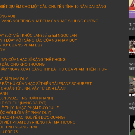
N BIỆT DỊU ÊM CHO MỘT CÂU CHUYỆN TÌNH 10 NĂM DAI DẲNG
ÔNG VUI)
C VÀNG NỔI TIẾNG NHẤT CỦA CA NHẠC SĨ HÙNG CƯỜNG
T: 
máu
 (LỜI VIỆT KHÚC LAN) tiếng hát NGỌC LAN
GÁNH LÚA" MỘT SÁNG TÁC CỦA NS PHẠM DUY
M NHỎ" CỦA NS PHẠM DUY
SỚM
 TAY CỦA NHẠC SĨ ĐẶNG THẾ PHONG
Wil
G DẪU CHO KHÓ THƯƠNG
tìn
HẨM “NGÀY XƯA HOÀNG THỊ” BẤT HỦ CỦA PHẠM THIÊN THƯ–
ẠC SĨ PHẠM DUY
BẤT HỦ CỦA NHẠC SĨ THIÊN TÀI FRANZ SCHUBERT
CHUẨN-TỪ LINH, VẬY TỪ LINH LÀ AI?
XANH
06/10/2021 ~ NS TUẤN KHANH)
 LE SOLEIL" (NẮNG ĐÃ TẮT)
môn
Ê THỊ Ý_NHẠC PHẠM DUY) JULIE
tiế
ỘC ĐỜI (LỜI VIỆT PHẠM DUY)
 THẠCH NHẠC NGUYỄN ĐỨC QUANG)
 VIỆT PHẠM DUY)-TIẾNG HÁT MAI HƯƠNG
ỘC TÌNH NGANG TRÁI
HU PRE 75