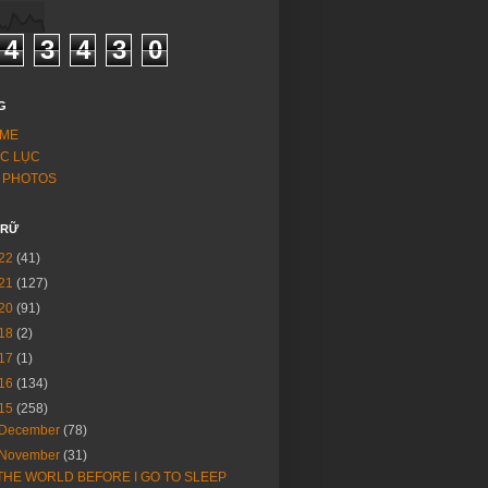
4
3
4
3
0
G
ME
C LỤC
 PHOTOS
TRỮ
22
(41)
21
(127)
20
(91)
18
(2)
17
(1)
16
(134)
15
(258)
December
(78)
November
(31)
THE WORLD BEFORE I GO TO SLEEP