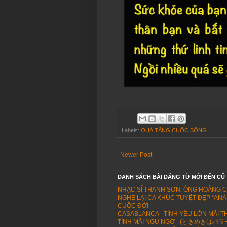
Labels:
QUÀ TẶNG CUỘC SỐNG
Newer Post
DANH SÁCH BÀI DĂNG TỪ MỚI ĐẾN CŨ
NHẠC SĨ THANH SƠN: ÔNG HOÀNG 
NGHE LẠI CA KHÚC TUYỆT ĐẸP “ANA
CUỘC ĐỜI
CASABLANCA - TÌNH YÊU LỚN MÃI T
TÌNH MÃI NGU NGƠ _(ときめきはバラード -