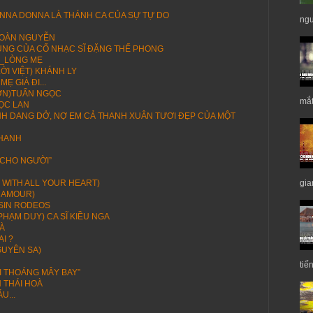
NNA DONNA LÀ THÁNH CA CỦA SỰ TỰ DO
ngư
 TOÀN NGUYỄN
ÙNG CỦA CỐ NHẠC SĨ ĐẶNG THẾ PHONG
)_LÒNG MẸ
ỜI VIỆT) KHÁNH LY
 GIÀ ĐI...
SƠN)TUẤN NGỌC
mắt
ỌC LAN
H DANG DỞ, NỢ EM CẢ THANH XUÂN TƯƠI ĐẸP CỦA MỘT
KHANH
 CHO NGƯỜI”
gia
E WITH ALL YOUR HEART)
N AMOUR)
SIN RODEOS
PHẠM DUY) CA SĨ KIỀU NGA
À
I ?
GUYÊN SA)
tiế
ẠI THOÁNG MÂY BAY”
 THÁI HOÀ
U...