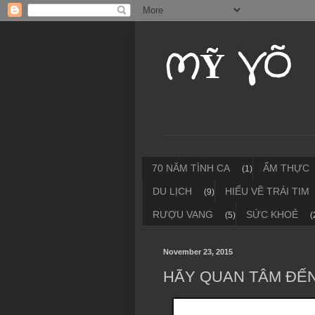
MỸ VÕ
70 NĂM TÌNH CA
ẨM THỰC
(1)
DU LỊCH
HIỂU VỀ TRÁI TIM
(9)
RƯỢU VANG
SỨC KHOẺ
(5)
(
November 23, 2015
HÃY QUAN TÂM ĐẾN