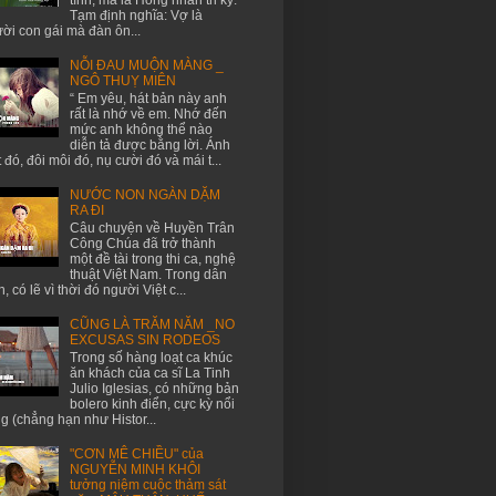
Tạm định nghĩa: Vợ là
ời con gái mà đàn ôn...
NỖI ĐAU MUỘN MÀNG _
NGÔ THUỴ MIÊN
“ Em yêu, hát bản này anh
rất là nhớ về em. Nhớ đến
mức anh không thể nào
diễn tả được bằng lời. Ánh
 đó, đôi môi đó, nụ cười đó và mái t...
NƯỚC NON NGÀN DẶM
RA ĐI
Câu chuyện về Huyền Trân
Công Chúa đã trở thành
một đề tài trong thi ca, nghệ
thuật Việt Nam. Trong dân
n, có lẽ vì thời đó người Việt c...
CŨNG LÀ TRĂM NĂM _NO
EXCUSAS SIN RODEOS
Trong số hàng loạt ca khúc
ăn khách của ca sĩ La Tinh
Julio Iglesias, có những bản
bolero kinh điển, cực kỳ nổi
ng (chẳng hạn như Histor...
"CƠN MÊ CHIỀU" của
NGUYỄN MINH KHÔI
tưởng niệm cuộc thảm sát