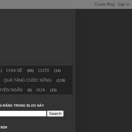
CHIA SẼ
CƯỜI
1)
(69)
(14)
QUÀ TẶNG CUỘC SỐNG
(119)
UYỆN NGẮN
XƯA
(9)
(15)
ÀI ĐĂNG TRONG BLOG NÀY
 XEM