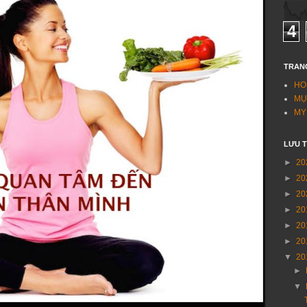
4
TRAN
HO
MỤ
MY
LƯU 
►
20
►
20
►
20
►
20
►
20
►
20
▼
20
►
▼