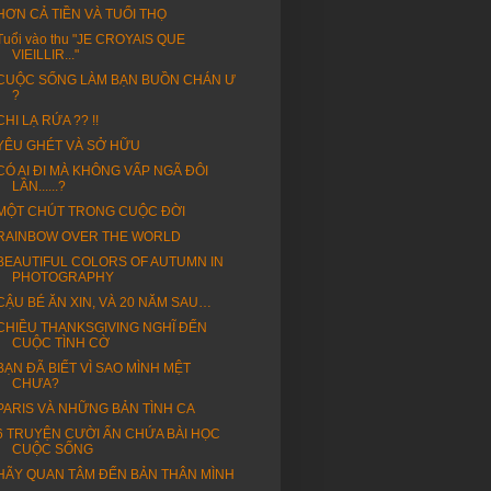
HƠN CẢ TIỀN VÀ TUỔI THỌ
Tuổi vào thu "JE CROYAIS QUE
VIEILLIR..."
CUỘC SỐNG LÀM BẠN BUỒN CHÁN Ư
?
CHI LẠ RỨA ?? !!
YÊU GHÉT VÀ SỞ HỮU
CÓ AI ĐI MÀ KHÔNG VẤP NGÃ ĐÔI
LẦN......?
MỘT CHÚT TRONG CUỘC ĐỜI
RAINBOW OVER THE WORLD
BEAUTIFUL COLORS OF AUTUMN IN
PHOTOGRAPHY
CẬU BÉ ĂN XIN, VÀ 20 NĂM SAU…
CHIỀU THANKSGIVING NGHĨ ĐẾN
CUỘC TÌNH CỜ
BẠN ĐÃ BIẾT VÌ SAO MÌNH MỆT
CHƯA?
PARIS VÀ NHỮNG BẢN TÌNH CA
6 TRUYỆN CƯỜI ẨN CHỨA BÀI HỌC
CUỘC SỐNG
HÃY QUAN TÂM ĐẾN BẢN THÂN MÌNH