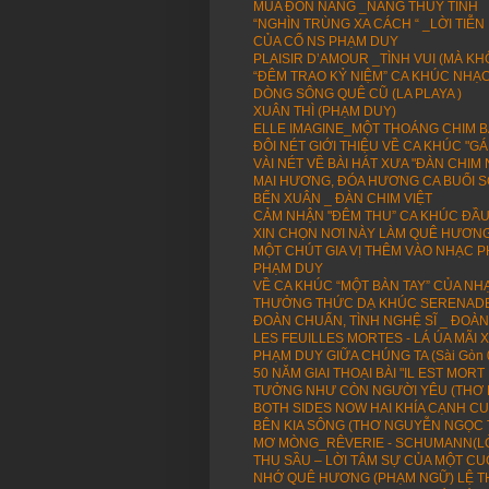
MÙA ĐÓN NẮNG _NẮNG THUỶ TINH
“NGHÌN TRÙNG XA CÁCH “ _LỜI TIỄ
CỦA CỐ NS PHẠM DUY
PLAISIR D’AMOUR _TÌNH VUI (MÀ KH
“ĐÊM TRAO KỶ NIỆM” CA KHÚC NHẠ
DÒNG SÔNG QUÊ CŨ (LA PLAYA )
XUÂN THÌ (PHẠM DUY)
ELLE IMAGINE_MỘT THOÁNG CHIM BAY
ĐÔI NÉT GIỚI THIỆU VỀ CA KHÚC "
VÀI NÉT VỀ BÀI HÁT XƯA "ĐÀN CHI
MAI HƯƠNG, ĐÓA HƯƠNG CA BUỔI 
BẾN XUÂN _ ĐÀN CHIM VIỆT
CẢM NHẬN "ĐÊM THU” CA KHÚC ĐẦU
XIN CHỌN NƠI NÀY LÀM QUÊ HƯƠN
MỘT CHÚT GIA VỊ THÊM VÀO NHẠC P
PHẠM DUY
VỀ CA KHÚC “MỘT BÀN TAY” CỦA NH
THƯỞNG THỨC DẠ KHÚC SERENADE 
ĐOÀN CHUẨN, TÌNH NGHỆ SĨ _ ĐOÀN 
LES FEUILLES MORTES - LÁ ÚA MÃI 
PHẠM DUY GIỮA CHÚNG TA (Sài Gòn 
50 NĂM GIAI THOẠI BÀI "IL EST MORT
TƯỞNG NHƯ CÒN NGƯỜI YÊU (THƠ L
BOTH SIDES NOW HAI KHÍA CẠNH CU
BÊN KIA SÔNG (THƠ NGUYỄN NGỌC
MƠ MÒNG_RÊVERIE - SCHUMANN(LỜI
THU SẦU – LỜI TÂM SỰ CỦA MỘT CU
NHỚ QUÊ HƯƠNG (PHẠM NGỮ) LỆ T