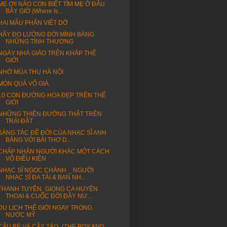
MẸ ƠI! NÀO CON BIẾT TÌM MẸ Ở ĐÂU
BÂY GIỜ (Where Is...
HAI MẨU PHẤN VIẾT DỞ
HÃY ĐO LƯỜNG ĐỜI MÌNH BẰNG
NHỮNG TÌNH THƯƠNG
NGÀY NHÀ GIÁO TRÊN KHẮP THẾ
GIỚI
NHỚ MÙA THU HÀ NỘI
MÓN QUÀ VÔ GIÁ
10 CON ĐƯỜNG HOA ĐẸP TRÊN THẾ
GIỚI
NHỮNG THIÊN ĐƯỜNG THẬT TRÊN
TRÁI ĐẤT
SÁNG TÁC ĐỂ ĐỜI CỦA NHẠC SĨ ANH
BẰNG VỚI BÀI THƠ D...
CHẤP NHẬN NGƯỜI KHÁC MỘT CÁCH
VÔ ĐIỀU KIỆN
NHẠC SĨ NGỌC CHÁNH _ NGƯỜI
NHẠC SĨ ĐA TÀI & BAN NH...
THANH TUYỀN_GIỌNG CA HUYỀN
THOẠI & CUỘC ĐỜI ĐẦY NƯ...
DU LỊCH THẾ GIỚI NGAY TRONG
NƯỚC MỸ
CẬU BÉ VÀ CÂY TÁO_(THE BOY AND