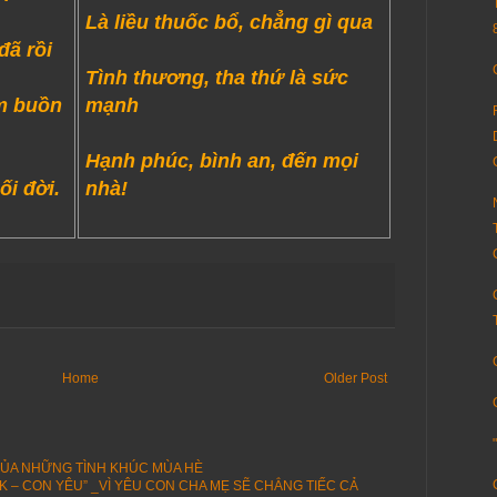
Là liều thuốc bổ, chẳng gì qua
đã rồi
Tình thương, tha thứ là sức
m buồn
mạnh
Hạnh phúc, bình an, đến mọi
ối đời.
nhà!
Home
Older Post
CỦA NHỮNG TÌNH KHÚC MÙA HÈ
K – CON YÊU” _VÌ YÊU CON CHA MẸ SẼ CHẲNG TIẾC CẢ