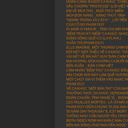
HOÀN CẢNH RA ĐỜI CA KHÚC “CHIỀU
SẦU CHOPIN "TRISTESSE" (LỜI VIỆT
EM VỀ MÙA THU _NGÔ THUỴ MIÊN
MÙA ĐÓN NẮNG _NẮNG THUỶ TINH
“NGHÌN TRÙNG XA CÁCH “ _LỜI TIỄ
CỦA CỐ NS PHẠM DUY
PLAISIR D’AMOUR _TÌNH VUI (MÀ KH
“ĐÊM TRAO KỶ NIỆM” CA KHÚC NHẠ
DÒNG SÔNG QUÊ CŨ (LA PLAYA )
XUÂN THÌ (PHẠM DUY)
ELLE IMAGINE_MỘT THOÁNG CHIM BAY
ĐÔI NÉT GIỚI THIỆU VỀ CA KHÚC "
VÀI NÉT VỀ BÀI HÁT XƯA "ĐÀN CHI
MAI HƯƠNG, ĐÓA HƯƠNG CA BUỔI 
BẾN XUÂN _ ĐÀN CHIM VIỆT
CẢM NHẬN "ĐÊM THU” CA KHÚC ĐẦU
XIN CHỌN NƠI NÀY LÀM QUÊ HƯƠN
MỘT CHÚT GIA VỊ THÊM VÀO NHẠC P
PHẠM DUY
VỀ CA KHÚC “MỘT BÀN TAY” CỦA NH
THƯỞNG THỨC DẠ KHÚC SERENADE 
ĐOÀN CHUẨN, TÌNH NGHỆ SĨ _ ĐOÀN 
LES FEUILLES MORTES - LÁ ÚA MÃI 
PHẠM DUY GIỮA CHÚNG TA (Sài Gòn 
50 NĂM GIAI THOẠI BÀI "IL EST MORT
TƯỞNG NHƯ CÒN NGƯỜI YÊU (THƠ L
BOTH SIDES NOW HAI KHÍA CẠNH CU
BÊN KIA SÔNG (THƠ NGUYỄN NGỌC