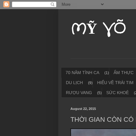
MỸ VÕ
70 NĂM TÌNH CA
ẨM THỰC
(1)
DU LỊCH
HIỂU VỀ TRÁI TIM
(9)
RƯỢU VANG
SỨC KHOẺ
(5)
(
August 22, 2015
THỜI GIAN CÒN CÓ