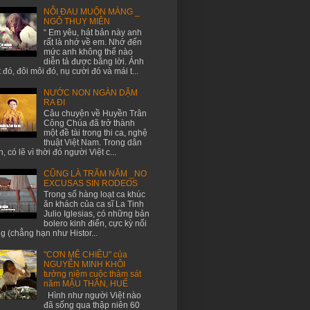
NỖI ĐAU MUỘN MÀNG _
NGÔ THUỴ MIÊN
“ Em yêu, hát bản này anh
rất là nhớ về em. Nhớ đến
mức anh không thể nào
diễn tả được bằng lời. Ánh
 đó, đôi môi đó, nụ cười đó và mái t...
NƯỚC NON NGÀN DẶM
RA ĐI
Câu chuyện về Huyền Trân
Công Chúa đã trở thành
một đề tài trong thi ca, nghệ
thuật Việt Nam. Trong dân
n, có lẽ vì thời đó người Việt c...
CŨNG LÀ TRĂM NĂM _NO
EXCUSAS SIN RODEOS
Trong số hàng loạt ca khúc
ăn khách của ca sĩ La Tinh
Julio Iglesias, có những bản
bolero kinh điển, cực kỳ nổi
ng (chẳng hạn như Histor...
"CƠN MÊ CHIỀU" của
NGUYỄN MINH KHÔI
tưởng niệm cuộc thảm sát
năm MẬU THÂN, HUẾ
Hình như người Việt nào
đã sống qua thập niên 60