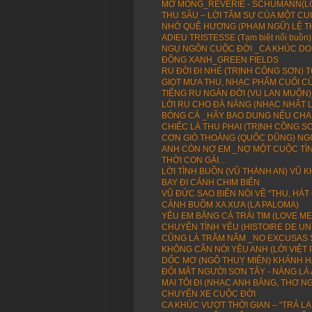
MƠ MÒNG_RÊVERIE - SCHUMANN(LỜI
THU SẦU – LỜI TÂM SỰ CỦA MỘT CU
NHỚ QUÊ HƯƠNG (PHẠM NGỮ) LỆ T
ADIEU TRISTESSE (Tạm biệt nổi buồn)
NGỤ NGÔN CUỘC ĐỜI _CA KHÚC DO
ĐỒNG XANH_GREEN FIELDS
RU ĐỜI ĐI NHÉ (TRỊNH CÔNG SƠN)
GIỌT MƯA THU, NHẠC PHẨM CUỐI C
TIẾNG RU NGÀN ĐỜI (VU LAN MUỘN
LỜI RU CHO ĐÀ NẲNG (NHẠC NHẬT L
BÓNG CẢ _HÃY BAO DUNG NẾU CHA MẸ
CHIẾC LÁ THU PHAI (TRỊNH CÔNG 
CƠN GIÓ THOẢNG (QUỐC DŨNG) NG
ANH CÒN NỢ EM _NỢ MỘT CUỘC TÌN
THỜI CON GÁI…
LỜI TÌNH BUỒN (VŨ THÀNH AN) VŨ 
BAY ĐI CÁNH CHIM BIỂN
VŨ ĐỨC SAO BIỂN NÓI VỀ “THU, HÁT
CÁNH BUỒM XA XƯA (LA PALOMA)
YÊU EM BẰNG CẢ TRÁI TIM (LOVE M
CHUYỆN TÌNH YÊU (HISTOIRE DE U
CŨNG LÀ TRĂM NĂM _NO EXCUSAS 
KHÔNG CẦN NÓI YÊU ANH (LỜI VIỆT 
DỐC MƠ (NGÔ THUỴ MIÊN) KHÁNH H
ĐÔI MẮT NGƯỜI SƠN TÂY - NÀNG LÀ A
MAI TÔI ĐI (NHẠC ANH BẰNG, THƠ N
CHUYẾN XE CUỘC ĐỜI
CA KHÚC VƯỢT THỜI GIAN – “TRẢ L