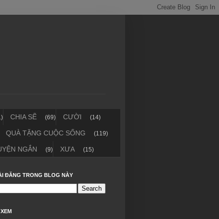
CHIA SẼ
CƯỜI
1)
(69)
(14)
QUÀ TẶNG CUỘC SỐNG
(119)
UYỆN NGẮN
XƯA
(9)
(15)
ÀI ĐĂNG TRONG BLOG NÀY
 XEM