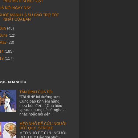
PHÚ MÀ ÍT AI BIẾT GẶT
HÀ NỘI NGÀY NAY
KHOẺ MẠNH LÀ SỰ BẢO TRỢ TỐT
NHẤT CỦA BẠN
July
(48)
June
(12)
May
(23)
14
(185)
13
(117)
ƯỢC XEM NHIỀU
TÂN ĐỊNH CỦA TÔI
"Tôi đi để lại đường xưa
Cùng bao kỷ niệm nắng
mưa bên đời…" Chả hiểu
tại sao nhưng hễ cứ nghe ai
nhắc hoặc nói đến ...
MẸO NHỎ ĐỂ CỨU NGƯỜI
ĐỘT QUỴ_STROKE
MẸO NHỎ ĐỂ CỨU NGƯỜI
ĐỘT QUỴ Hãy ghi nhớ 3