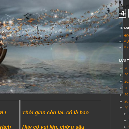
4
TRAN
HO
MỤ
MY
LƯU 
►
20
►
20
►
20
►
20
►
20
►
20
▼
20
i !
Thời gian còn lại, có là bao
►
►
trách
Hãy cố vui lên, chớ u sầu
►