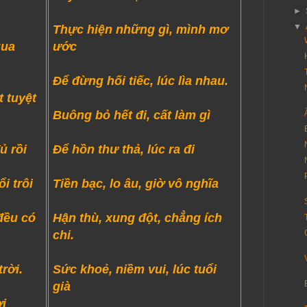
►
▼
Thực hiện những gì, mình mơ
qua
ước
Để đừng hối tiếc, lúc lìa nhau.
 tuyệt
Buông bỏ hết đi, cất làm gì
ủ rồi
Để hồn thư thả, lúc ra đi
i trôi
Tiền bạc, lo âu, giờ vô nghĩa
đều có
Hận thù, xung đột, chẳng ích
chi.
trời.
Sức khoẻ, niềm vui, lúc tuổi
già
ơi