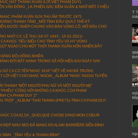
HÚC HÁT THANH XUÂN (LỜI VIỆT PHẠM DUY)
N VĂN ĐÔNG _LK PHIÊN GÁC ĐÊM XUÂN & NHỚ MỘT CHIỀU
T: 
 NHẠC PHẨM XUÂN XƯA THU ÂM TRƯỚC 1975
máu
 HOÀNG THANH TÂM) _MỐI TÌNH ĐẦU QUA 2 THẾ KỶ
U TIÊN ĐƯỢC GHÉP CHUNG VÀO BẢN VỌNG CỔ, MỞ ĐẦU CHO
G NHỚ CS. LỆ THU (16-07-1943 - 15-01-2021)
 CA KHÚC TIÊU BIỂU CHO TÌNH YÊU VÀ HY VỌNG
NGỌT NGÀO CHO MỘT THỜI THANH XUÂN HỒN NHIÊN ĐẦY
Wil
OÀNG ĐÔ) HỒNG NHIÊN
tìn
ẢNH ĐỜI BẤT HẠNH TRONG XÃ HỘI HIỆN ĐẠI NGÀY NAY
I SỬ CA CÓ TÊN"NHẠC XƯA" VIẾT VỀ HAI BÀ TRƯNG
T LỜI VIỆT CHO NHẠC NGOẠI _ALBUM "NHẠC NGOẠI TUYỂN
HÁI THANH "MỘT NGƯỜI PHỤ NỮ VÀ MỘT NGƯỜI MẸ"
ÀI “PHIÊU” CŨNG VỚI NHỮNG CA KHÚC CỦA PHẠM
môn
ÌNH CA PHẠM DUY 2"
tiế
ÊN TRỜI" _ALBUM "THÁI THANH (PRE75)-TÌNH CA PHẠM DUY
H KHÚC CỦA ELSA _QUELQUE CHOSE DANS MON COEUR
(EM ĐẸP NHƯ MƠ) ĐÃ MANG NS ALAIN BARRIÈRE ĐẾN ĐỈNH
ngư
SINH _TÌNH YÊU & THANH BÌNH”