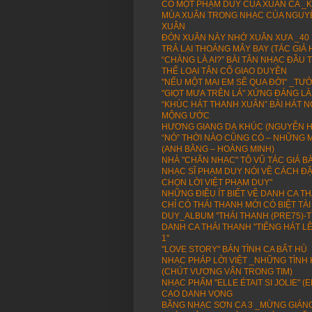
CÓ MỘT PHẠM DUY CỦA XUÂN CA _K
MÙA XUÂN TRONG NHẠC CỦA NGUYỄ
XUÂN
ĐÓN XUÂN NÀY NHỚ XUÂN XƯA _40
TRẢ LẠI THOÁNG MÂY BAY (TÁC GIẢ
“CHÀNG LÀ AI?” BÀI TÂN NHẠC ĐẦ
THỂ LOẠI TÂN CỔ GIAO DUYÊN
"NẾU MỘT MAI EM SẼ QUA ĐỜI" _TƯỞN
"GIỌT MƯA TRÊN LÁ" XỨNG ĐÁNG LÀ
“KHÚC HÁT THANH XUÂN” BÀI HÁT 
MỘNG ƯỚC
HƯƠNG GIANG DẠ KHÚC (NGUYỄN H
“NÓ” THỜI NÀO CŨNG CÓ – NHỮNG M
(ANH BẰNG – HOÀNG MINH)
NHÀ "CHĂN NHẠC" TÔ VŨ TÁC GIẢ BÀ
NHẠC SĨ PHẠM DUY NÓI VỀ CÁCH ĐẶ
CHỌN LỜI VIỆT PHẠM DUY"
NHỮNG ĐIỀU ÍT BIẾT VỀ DANH CA T
CHỈ CÓ THÁI THANH MỚI CÓ BIỆT T
DUY_ALBUM "THÁI THANH (PRE75)-T
DANH CA THÁI THANH "TIẾNG HÁT L
1"
"LOVE STORY" BẢN TÌNH CA BẤT HỦ
NHẠC PHÁP LỜI VIỆT _NHỮNG TÌN
(CHÚT VƯƠNG VẤN TRONG TIM)
NHẠC PHẨM "ELLE ÉTAIT SI JOLIE" 
CAO DANH VỌNG
BĂNG NHẠC SƠN CA 3 _MỪNG GIÁNG 