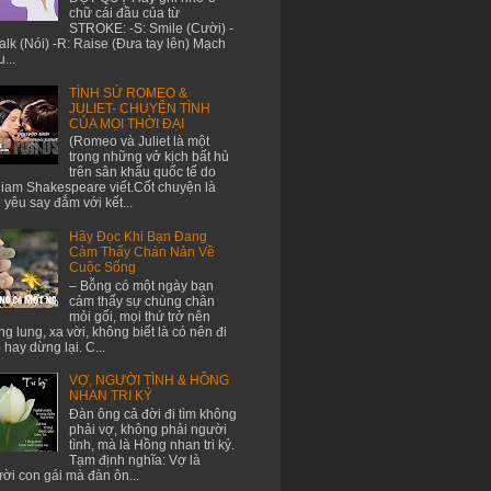
chữ cái đầu của từ
STROKE: -S: Smile (Cười) -
Talk (Nói) -R: Raise (Đưa tay lên) Mạch
...
TÌNH SỬ ROMEO &
JULIET- CHUYỆN TÌNH
CỦA MỌI THỜI ĐẠI
(Romeo và Juliet là một
trong những vở kịch bất hủ
trên sân khấu quốc tế do
liam Shakespeare viết.Cốt chuyện là
h yêu say đắm với kết...
Hãy Đọc Khi Bạn Đang
Cảm Thấy Chán Nản Về
Cuộc Sống
– Bỗng có một ngày bạn
cảm thấy sự chùng chân
mỏi gối, mọi thứ trở nên
g lung, xa vời, không biết là có nên đi
p hay dừng lại. C...
VỢ, NGƯỜI TÌNH & HỒNG
NHAN TRI KỶ
Đàn ông cả đời đi tìm không
phải vợ, không phải người
tình, mà là Hồng nhan tri kỷ.
Tạm định nghĩa: Vợ là
ời con gái mà đàn ôn...