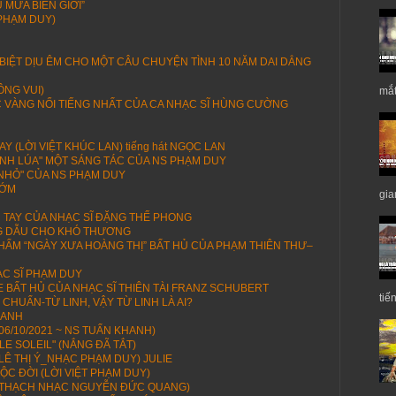
 MƯA BIÊN GIỚI”
 PHẠM DUY)
N BIỆT DỊU ÊM CHO MỘT CÂU CHUYỆN TÌNH 10 NĂM DAI DẲNG
ÔNG VUI)
mắt
C VÀNG NỔI TIẾNG NHẤT CỦA CA NHẠC SĨ HÙNG CƯỜNG
 (LỜI VIỆT KHÚC LAN) tiếng hát NGỌC LAN
GÁNH LÚA" MỘT SÁNG TÁC CỦA NS PHẠM DUY
M NHỎ" CỦA NS PHẠM DUY
SỚM
gia
 TAY CỦA NHẠC SĨ ĐẶNG THẾ PHONG
G DẪU CHO KHÓ THƯƠNG
HẨM “NGÀY XƯA HOÀNG THỊ” BẤT HỦ CỦA PHẠM THIÊN THƯ–
ẠC SĨ PHẠM DUY
BẤT HỦ CỦA NHẠC SĨ THIÊN TÀI FRANZ SCHUBERT
tiế
CHUẨN-TỪ LINH, VẬY TỪ LINH LÀ AI?
XANH
06/10/2021 ~ NS TUẤN KHANH)
 LE SOLEIL" (NẮNG ĐÃ TẮT)
Ê THỊ Ý_NHẠC PHẠM DUY) JULIE
ỘC ĐỜI (LỜI VIỆT PHẠM DUY)
 THẠCH NHẠC NGUYỄN ĐỨC QUANG)