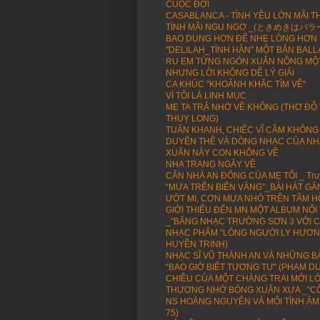
CUỘC ĐỜI
CASABLANCA - TÌNH YÊU LỚN MÃI T
TÌNH MÃI NGU NGƠ _(ときめきはバラード -
BAO DUNG HƠN ĐỂ NHẸ LÒNG HƠN 
"DELILAH_TÌNH HẬN" MỘT BẢN BALL
RU EM TỪNG NGÓN XUÂN NỒNG MỘT
NHƯNG LỜI KHÔNG DỄ LÝ GIẢI
CA KHÚC "KHOẢNH KHẮC TÌM VỀ"
VÌ TÔI LÀ LINH MỤC
MẸ TA TRẢ NHỚ VỀ KHÔNG (THƠ ĐỖ
THUỴ LONG)
TUẤN KHANH, CHIẾC VĨ CẦM KHÔNG
DUYÊN THỀ VÀ DÒNG NHẠC CỦA NH
XUÂN NÀY CON KHÔNG VỀ
NHA TRANG NGÀY VỀ
CĂN NHÀ AN ĐÔNG CỦA MẸ TÔI _ Truy
“MƯA TRÊN BIỂN VẮNG”_BÀI HÁT GẮ
ƯỚT MI, CƠN MƯA NHỎ TRÊN TÂM 
GIỚI THIẾU ĐẾN MN MỘT ALBUM NỔ
_"BĂNG NHẠC TRƯỜNG SƠN 3 VỚI C
NHẠC PHẨM “LÒNG NGƯỜI LY HƯƠNG”
HUYỀN TRINH)
NHẠC SĨ VŨ THÀNH AN VÀ NHỮNG BÀ
“BAO GIỜ BIẾT TƯƠNG TƯ” (PHẠM 
CHIỀU CỦA MỘT CHÀNG TRAI MỚI L
THƯƠNG NHỚ BÓNG XUÂN XƯA _"CÔ
NS HOÀNG NGUYÊN VÀ MỐI TÌNH ÂM
75)