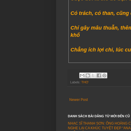
Có trách, có than, cũng 
Chỉ gây mâu thuẫn, thê
khổ
Chẳng ích lợi chi, lúc cu
Labels:
THƠ
Newer Post
DANH SÁCH BÀI DĂNG TỪ MỚI ĐẾN CŨ
NHẠC SĨ THANH SƠN: ÔNG HOÀNG 
NGHE LẠI CA KHÚC TUYỆT ĐẸP “ANA