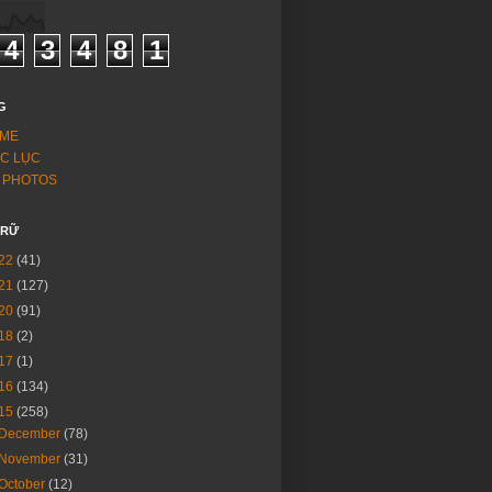
4
3
4
8
1
G
ME
C LỤC
 PHOTOS
TRỮ
22
(41)
21
(127)
20
(91)
18
(2)
17
(1)
16
(134)
15
(258)
December
(78)
November
(31)
October
(12)