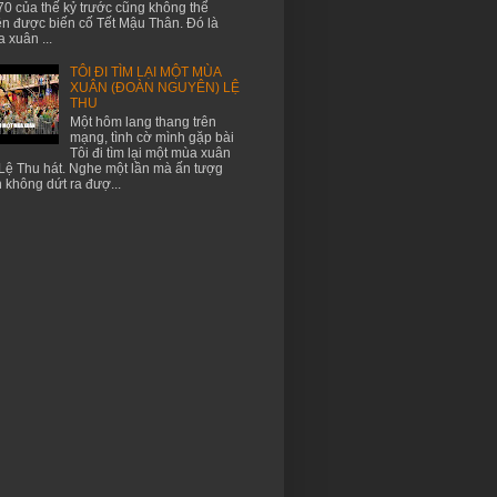
70 của thế kỷ trước cũng không thể
n được biến cố Tết Mậu Thân. Đó là
 xuân ...
TÔI ĐI TÌM LẠI MỘT MÙA
XUÂN (ĐOÀN NGUYÊN) LỆ
THU
Một hôm lang thang trên
mạng, tình cờ mình gặp bài
Tôi đi tìm lại một mùa xuân
Lệ Thu hát. Nghe một lần mà ấn tượg
 không dứt ra đượ...