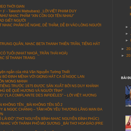
HEO THỜI GIAN
 Takeshi Matsubara) _LỜI VIỆT PHẠM DUY
NHƯ NHẠC PHẨM “XIN CÒN GỌI TÊN NHAU”
AD GIẾT NGƯỜI
 NHẠC PHẨM DỄ NGHE, DỄ THẤM, DỄ ĐI VÀO LÒNG NGƯỜI
►
►
►
 TRUNG QUÂN, NHẠC BETA THANH THIÊN TRẦN, TIẾNG HÁT
►
20
 CÓ TUỔI (NHẠT NHOÀ_TRẦN THÁI HOÀ)
►
20
ẠC SĨ THANH TRANG
ện ngắn của nhà Văn Nguyễn Tường Thiết
N BÓ ĐỊNH MỆNH VỚI GIỌNG HÁT CA SĨ NGỌC LAN
BÀI Đ
HỒN MONG MANH
I TIẾNG TRƯỚC 1975 ĐƯỢC SẢN XUẤT BỞI NS DUY KHÁNH
HỦ ĐỀ QUÊ HƯƠNG VÀ NGƯỜI TÌNH"
 (“LA COMPLAINTE DES INFIDÈLES” – LỜI VIỆT: HƯƠNG
I KHÔNG TÊN _BÀI KHÔNG TÊN SỐ 2
DUY & NGỌC CHÁNH) – TÂM HỒN YÊU THƯƠNG LÃNG MẠN ĐA
ỚN
 LÁI ĐÒ" (THƠ NGUYỄN BÍNH-NHẠC NGUYỄN ĐÌNH PHÚC)
 NHẠC VỚI THÀNH PHỐ MÙ SƯƠNG _BÀI THƠ HOA ĐÀO (PRE