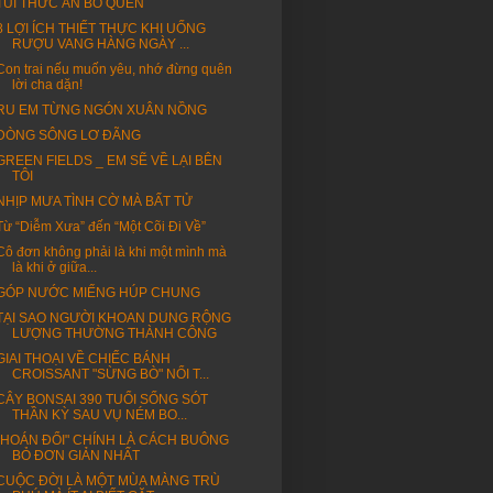
TÚI THỨC ĂN BỎ QUÊN
8 LỢI ÍCH THIẾT THỰC KHI UỐNG
RƯỢU VANG HÀNG NGÀY ...
Con trai nếu muốn yêu, nhớ đừng quên
lời cha dặn!
RU EM TỪNG NGÓN XUÂN NỒNG
DÒNG SÔNG LƠ ĐÃNG
GREEN FIELDS _ EM SẼ VỀ LẠI BÊN
TÔI
NHỊP MƯA TÌNH CỜ MÀ BẤT TỬ
Từ “Diễm Xưa” đến “Một Cõi Đi Về”
Cô đơn không phải là khi một mình mà
là khi ở giữa...
GÓP NƯỚC MIẾNG HÚP CHUNG
TẠI SAO NGƯỜI KHOAN DUNG RỘNG
LƯỢNG THƯỜNG THÀNH CÔNG
GIAI THOẠI VỀ CHIẾC BÁNH
CROISSANT "SỪNG BÒ" NỔI T...
CÂY BONSAI 390 TUỔI SỐNG SÓT
THẦN KỲ SAU VỤ NÉM BO...
"HOÁN ĐỔI" CHÍNH LÀ CÁCH BUÔNG
BỎ ĐƠN GIẢN NHẤT
CUỘC ĐỜI LÀ MỘT MÙA MÀNG TRÙ