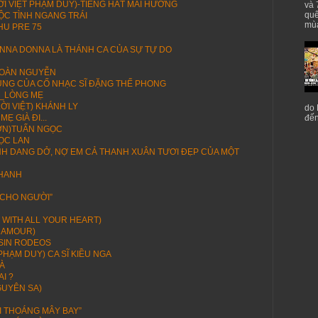
 VIỆT PHẠM DUY)-TIẾNG HÁT MAI HƯƠNG
và 
quê
ỘC TÌNH NGANG TRÁI
mùa
HU PRE 75
NNA DONNA LÀ THÁNH CA CỦA SỰ TỰ DO
 TOÀN NGUYỄN
ÙNG CỦA CỐ NHẠC SĨ ĐẶNG THẾ PHONG
)_LÒNG MẸ
ỜI VIỆT) KHÁNH LY
do 
 GIÀ ĐI...
đến
SƠN)TUẤN NGỌC
ỌC LAN
H DANG DỞ, NỢ EM CẢ THANH XUÂN TƯƠI ĐẸP CỦA MỘT
KHANH
 CHO NGƯỜI”
E WITH ALL YOUR HEART)
N AMOUR)
SIN RODEOS
PHẠM DUY) CA SĨ KIỀU NGA
À
I ?
GUYÊN SA)
ẠI THOÁNG MÂY BAY”