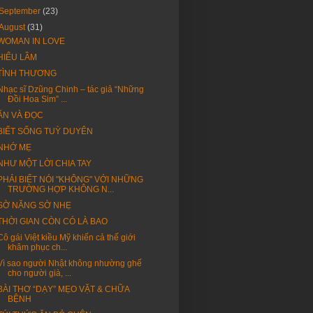
September
(23)
August
(31)
WOMAN IN LOVE
HIỂU LẦM
TÌNH THƯƠNG
Nhạc sĩ Dzũng Chinh – tác giả “Những
Đồi Hoa Sim” ...
ĂN VÀ ĐỌC
BIẾT SỐNG TUỲ DUYÊN
NHỚ MẸ
NHƯ MỘT LỜI CHIA TAY
PHẢI BIẾT NÓI "KHÔNG" VỚI NHỮNG
TRƯỜNG HỢP KHÔNG N...
SỜ NẶNG SỜ NHẸ
THỜI GIAN CÒN CÓ LÀ BAO
Cô gái Việt kiều Mỹ khiến cả thế giới
khâm phục ch...
Vì sao người Nhật không nhường ghế
cho người già, ...
BÀI THƠ “DẠY” MẸO VẶT & CHỮA
BỆNH