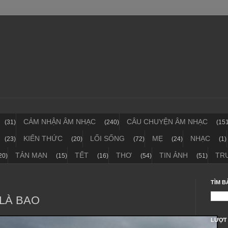
CẢM NHẬN ÂM NHẠC
CÂU CHUYỆN ÂM NHẠC
(31)
(240)
(15
KIẾN THỨC
LỐI SỐNG
MẸ
NHẠC
(23)
(20)
(72)
(24)
(1)
TẢN MẠN
TẾT
THƠ
TIN ẢNH
TR
20)
(15)
(16)
(54)
(51)
TÌM B
 LÀ BAO
LƯỢT