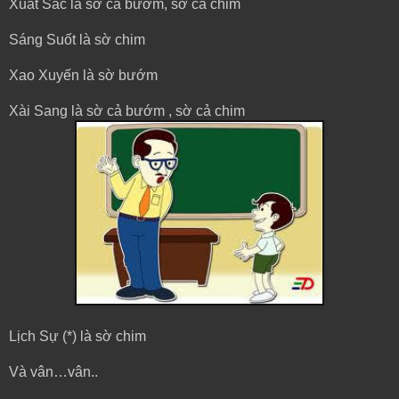
Xuất Sắc là sờ cả bướm, sờ cả chim
Sáng Suốt là sờ chim
Xao Xuyến là sờ bướm
Xài Sang là sờ cả bướm , sờ cả chim
Lịch Sự (*) là sờ chim
Và vân…vân..