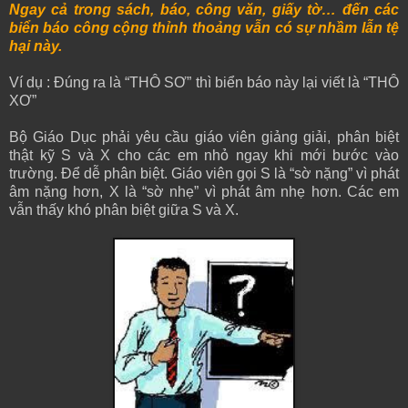
Ngay cả trong sách, báo, công văn, giấy tờ… đến các
biển báo công cộng thỉnh thoảng vẫn có sự nhầm lẫn tệ
hại này.
Ví dụ : Đúng ra là “THÔ SƠ” thì biển báo này lại viết là “THÔ
XƠ”
Bộ Giáo Dục phải yêu cầu giáo viên giảng giải, phân biệt
thật kỹ S và X cho các em nhỏ ngay khi mới bước vào
trường. Để dễ phân biệt. Giáo viên gọi S là “sờ nặng” vì phát
âm nặng hơn, X là “sờ nhẹ” vì phát âm nhẹ hơn. Các em
vẫn thấy khó phân biệt giữa S và X.