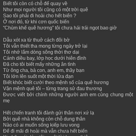
Biết tôi còn có chỗ để quay về
Như mọi người tôi cũng có một trời quê
Sao tôi phải đi hoài cho hết biển ?
Ở nơi đó, từ khi cơn quốc biến
“Chùm khế quê hương” tôi chưa hái trái ngọt bao giờ
Dẫu xót xa từ thuở cách đôi bờ
Tôi vẫn thiết tha mong từng ngày trở lại
Tôi nhớ lắm dòng sông thời thơ dại
Cánh diều bay, lớp học dưới hiên đình
Đã cho tôi biết mấy những ân tình
Từ ông cha, bà con, anh em, thầy bạn
Tôi lớn lên suốt một thời lửa đạn
Biết khóc biết cười theo mệnh số của quê hương
Vận mệnh quê tôi – từng trang sử đau thương
Được viết bởi chính những người anh em cùng chung một
mẹ
Hết chiến tranh tôi đành gửi thân nơi xứ lạ
Bởi quê nhà không còn chỗ dung thân
Nào có ai muốn sống kiếp lưu vong
Để đi mãi đi hoài mà vẫn chưa hết biển