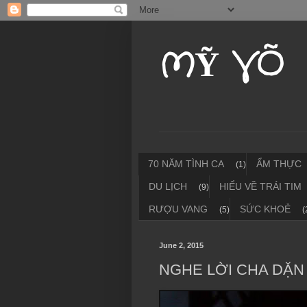
MỸ VÕ
70 NĂM TÌNH CA
ẨM THỰC
(1)
DU LỊCH
HIỂU VỀ TRÁI TIM
(9)
RƯỢU VANG
SỨC KHOẺ
(5)
(
June 2, 2015
NGHE LỜI CHA DẶN