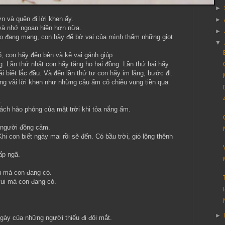
►
n và quên đi lời khen ấy.
►
và nhớ ngoan hiền hơn nữa.
►
họ đang mang, con hãy để bờ vai của mình thấm những giọt
▼
, con hãy đến bên và kề vai gánh giúp.
. Lần thứ nhất con hãy tặng họ hai đồng. Lần thứ hai hãy
i biết lắc đầu. Và đến lần thứ tư con hãy im lặng, bước đi.
ng vãi lời khen như những cậu ấm cô chiêu vung tiền qua
.
ách hào phóng của mặt trời khi tỏa nắng ấm.
g người đồng cảm.
hi con biết ngày mai rồi sẽ đến. Có bầu trời, gió lộng thênh
ấp ngã.
u mà con đang có.
vui mà con đang có.
►
ày của những người thiếu đi đôi mắt.