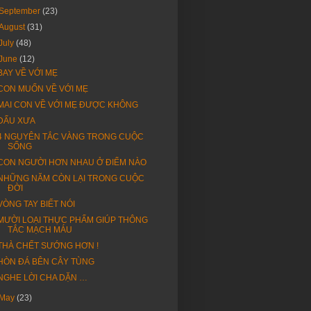
September
(23)
August
(31)
July
(48)
June
(12)
BAY VỀ VỚI MẸ
CON MUỐN VỀ VỚI MẸ
MAI CON VỀ VỚI MẸ ĐƯỢC KHÔNG
DẤU XƯA
4 NGUYÊN TẮC VÀNG TRONG CUỘC
SỐNG
CON NGƯỜI HƠN NHAU Ở ĐIỂM NÀO
NHỮNG NĂM CÒN LẠI TRONG CUỘC
ĐỜI
VÒNG TAY BIẾT NÓI
MƯỜI LOẠI THỰC PHẨM GIÚP THÔNG
TẮC MẠCH MÁU
THÀ CHẾT SƯỚNG HƠN !
HÒN ĐÁ BÊN CÂY TÙNG
NGHE LỜI CHA DẶN …
May
(23)