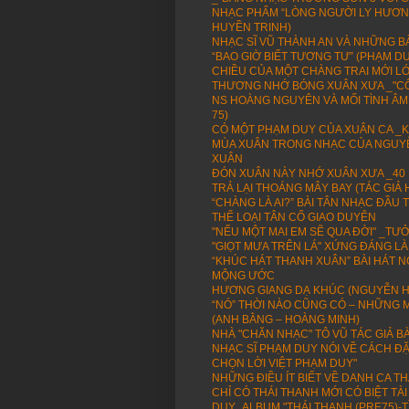
NHẠC PHẨM “LÒNG NGƯỜI LY HƯƠNG”
HUYỀN TRINH)
NHẠC SĨ VŨ THÀNH AN VÀ NHỮNG BÀ
“BAO GIỜ BIẾT TƯƠNG TƯ” (PHẠM 
CHIỀU CỦA MỘT CHÀNG TRAI MỚI L
THƯƠNG NHỚ BÓNG XUÂN XƯA _"CÔ
NS HOÀNG NGUYÊN VÀ MỐI TÌNH ÂM
75)
CÓ MỘT PHẠM DUY CỦA XUÂN CA _K
MÙA XUÂN TRONG NHẠC CỦA NGUYỄ
XUÂN
ĐÓN XUÂN NÀY NHỚ XUÂN XƯA _40
TRẢ LẠI THOÁNG MÂY BAY (TÁC GIẢ
“CHÀNG LÀ AI?” BÀI TÂN NHẠC ĐẦ
THỂ LOẠI TÂN CỔ GIAO DUYÊN
"NẾU MỘT MAI EM SẼ QUA ĐỜI" _TƯỞN
"GIỌT MƯA TRÊN LÁ" XỨNG ĐÁNG LÀ
“KHÚC HÁT THANH XUÂN” BÀI HÁT 
MỘNG ƯỚC
HƯƠNG GIANG DẠ KHÚC (NGUYỄN H
“NÓ” THỜI NÀO CŨNG CÓ – NHỮNG M
(ANH BẰNG – HOÀNG MINH)
NHÀ "CHĂN NHẠC" TÔ VŨ TÁC GIẢ BÀ
NHẠC SĨ PHẠM DUY NÓI VỀ CÁCH ĐẶ
CHỌN LỜI VIỆT PHẠM DUY"
NHỮNG ĐIỀU ÍT BIẾT VỀ DANH CA T
CHỈ CÓ THÁI THANH MỚI CÓ BIỆT T
DUY_ALBUM "THÁI THANH (PRE75)-T