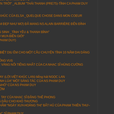
ÊN TRỜI" _ALBUM "THÁI THANH (PRE75)-TÌNH CA PHẠM DUY
H KHÚC CỦA ELSA _QUELQUE CHOSE DANS MON COEUR
(EM ĐẸP NHƯ MƠ) ĐÃ MANG NS ALAIN BARRIÈRE ĐẾN ĐỈNH
SINH _TÌNH YÊU & THANH BÌNH”
 MƯA BIÊN GIỚI”
 PHẠM DUY)
N BIỆT DỊU ÊM CHO MỘT CÂU CHUYỆN TÌNH 10 NĂM DAI DẲNG
ÔNG VUI)
C VÀNG NỔI TIẾNG NHẤT CỦA CA NHẠC SĨ HÙNG CƯỜNG
 (LỜI VIỆT KHÚC LAN) tiếng hát NGỌC LAN
GÁNH LÚA" MỘT SÁNG TÁC CỦA NS PHẠM DUY
M NHỎ" CỦA NS PHẠM DUY
SỚM
 TAY CỦA NHẠC SĨ ĐẶNG THẾ PHONG
G DẪU CHO KHÓ THƯƠNG
HẨM “NGÀY XƯA HOÀNG THỊ” BẤT HỦ CỦA PHẠM THIÊN THƯ–
ẠC SĨ PHẠM DUY