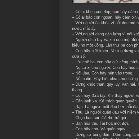
– Có ai khen con đẹp, con hãy cảm ơ
– Có ai bảo con ngoan, hãy cảm ơn 
– Với người òa khóc vì nỗi đau mà 
nước mắt ấy.
– Với người đang oằn lưng vì nỗi khổ
– Người chìa tay và xin con một đồng
biếu họ một đồng. Lần thứ ba con phả
– Con hãy biết khen. Nhưng đừng vu
cửa sổ.
– Lời chê bai con hãy giữ riêng mình
– Nụ cười cho người. Con hãy học c
– Nỗi đau. Con hãy nén vào trong.
– Nỗi buồn. Hãy biết chia cho nhữn
– Đừng khóc than, quỵ lụy, van nài. K
thang.
– Con hãy đưa tay. Khi thấy người v
– Cần lánh xa. Kẻ thích quan quyền.
– Bạn. Là người biết đau hơn nỗi đa
– Thù. Là người quặn đau với niềm 
– Chọn bạn sai. Cả đời trả giá.
– Bạn hóa thù. Tai họa một đời.
– Con hãy cho. Và quên ngay.
– Đừng sợ bóng đêm. Đêm cũng là ng