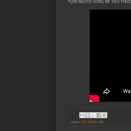
“CON NGƯỜI SỐNG ĐỂ YÊU THƯƠ
Labels:
LỐI SỐNG
,
MẸ