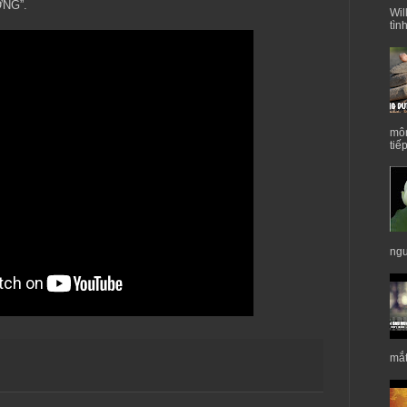
NG”.
Wil
tìn
môn
tiế
ngư
mắt