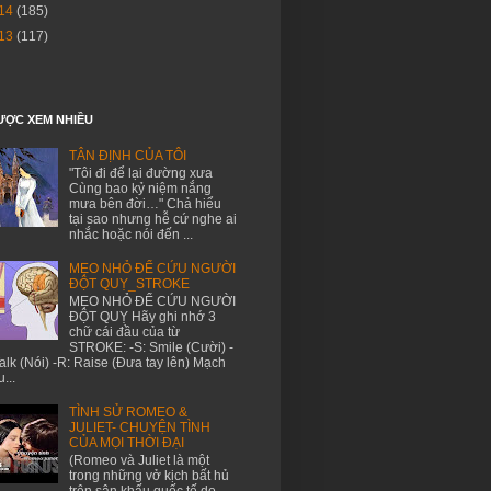
14
(185)
13
(117)
ƯỢC XEM NHIỀU
TÂN ĐỊNH CỦA TÔI
"Tôi đi để lại đường xưa
Cùng bao kỷ niệm nắng
mưa bên đời…" Chả hiểu
tại sao nhưng hễ cứ nghe ai
nhắc hoặc nói đến ...
MẸO NHỎ ĐỂ CỨU NGƯỜI
ĐỘT QUỴ_STROKE
MẸO NHỎ ĐỂ CỨU NGƯỜI
ĐỘT QUỴ Hãy ghi nhớ 3
chữ cái đầu của từ
STROKE: -S: Smile (Cười) -
Talk (Nói) -R: Raise (Đưa tay lên) Mạch
...
TÌNH SỬ ROMEO &
JULIET- CHUYỆN TÌNH
CỦA MỌI THỜI ĐẠI
(Romeo và Juliet là một
trong những vở kịch bất hủ