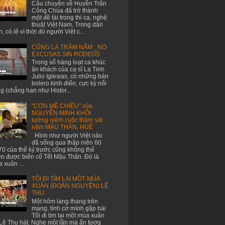
Câu chuyện về Huyền Trân
Công Chúa đã trở thành
một đề tài trong thi ca, nghệ
thuật Việt Nam. Trong dân
n, có lẽ vì thời đó người Việt c...
CŨNG LÀ TRĂM NĂM _NO
EXCUSAS SIN RODEOS
Trong số hàng loạt ca khúc
ăn khách của ca sĩ La Tinh
Julio Iglesias, có những bản
bolero kinh điển, cực kỳ nổi
ng (chẳng hạn như Histor...
"CƠN MÊ CHIỀU" của
NGUYỄN MINH KHÔI
tưởng niệm cuộc thảm sát
năm MẬU THÂN, HUẾ
Hình như người Việt nào
đã sống qua thập niên 60
70 của thế kỷ trước cũng không thể
n được biến cố Tết Mậu Thân. Đó là
 xuân ...
TÔI ĐI TÌM LẠI MỘT MÙA
XUÂN (ĐOÀN NGUYÊN) LỆ
THU
Một hôm lang thang trên
mạng, tình cờ mình gặp bài
Tôi đi tìm lại một mùa xuân
Lệ Thu hát. Nghe một lần mà ấn tượg