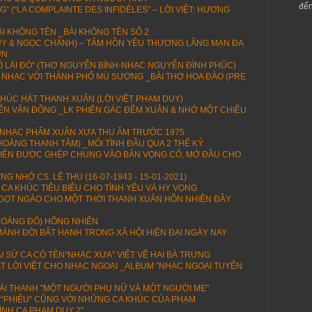
đến
 (“LA COMPLAINTE DES INFIDÈLES” – LỜI VIỆT: HƯƠNG
I KHÔNG TÊN _BÀI KHÔNG TÊN SỐ 2
DUY & NGỌC CHÁNH) – TÂM HỒN YÊU THƯƠNG LÃNG MẠN ĐA
ỚN
 LÁI ĐÒ" (THƠ NGUYỄN BÍNH-NHẠC NGUYỄN ĐÌNH PHÚC)
 NHẠC VỚI THÀNH PHỐ MÙ SƯƠNG _BÀI THƠ HOA ĐÀO (PRE
HÚC HÁT THANH XUÂN (LỜI VIỆT PHẠM DUY)
N VĂN ĐÔNG _LK PHIÊN GÁC ĐÊM XUÂN & NHỚ MỘT CHIỀU
 NHẠC PHẨM XUÂN XƯA THU ÂM TRƯỚC 1975
 HOÀNG THANH TÂM) _MỐI TÌNH ĐẦU QUA 2 THẾ KỶ
U TIÊN ĐƯỢC GHÉP CHUNG VÀO BẢN VỌNG CỔ, MỞ ĐẦU CHO
G NHỚ CS. LỆ THU (16-07-1943 - 15-01-2021)
 CA KHÚC TIÊU BIỂU CHO TÌNH YÊU VÀ HY VỌNG
NGỌT NGÀO CHO MỘT THỜI THANH XUÂN HỒN NHIÊN ĐẦY
OÀNG ĐÔ) HỒNG NHIÊN
ẢNH ĐỜI BẤT HẠNH TRONG XÃ HỘI HIỆN ĐẠI NGÀY NAY
I SỬ CA CÓ TÊN"NHẠC XƯA" VIẾT VỀ HAI BÀ TRƯNG
T LỜI VIỆT CHO NHẠC NGOẠI _ALBUM "NHẠC NGOẠI TUYỂN
HÁI THANH "MỘT NGƯỜI PHỤ NỮ VÀ MỘT NGƯỜI MẸ"
ÀI “PHIÊU” CŨNG VỚI NHỮNG CA KHÚC CỦA PHẠM
ÌNH CA PHẠM DUY 2"