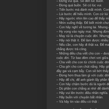
– Đừng vui quá. Sẽ đến lúc buồn.
– Đừng quá buồn. Sẽ có lúc vui.
– Tiến bước mà đánh mất mình. Con 
– Lùi bước để hiểu mình. Con cứ lù
– Hãy ngước nhìn lên cao để thấy mì
– Nhìn xuống thấp. Để biết mình chư
– Con hãy nghĩ về tương lai. Nhưng
– Hy vọng vào ngày mai. Nhưng đừn
– May rủi là chuyện cuộc đời. Nhưng
– Hãy nói thật ít. Để làm được nhiều 
– Nếu cần, con hãy đi thật xa. Để m
chẳng được trả công.
– Những điều cha viết cho con – đượ
cuộc đời. Từ bao đêm chơi vơi giữa
– Cha viết cho con từ chính cuộc đờ
– Cha gởi cho con chút nắng. Hãy gi
đầy gai và cạm bẫy. Con sẽ bớt thấy
– Đừng hơn thua làm gì với cuộc đời
– Hãy để chị, để anh giành lấy phần
– Con hãy chậm bước dù là người đ
– Dù phần con chẳng ai nhớ để dành
– Hãy vui lên trước điều nhân nghĩa.
– Hãy buồn với chuyện bất nhân.
– Và hãy tin vào điều có thật :