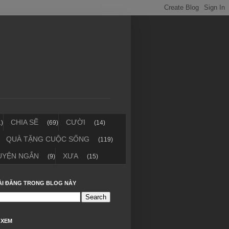
CHIA SẼ
CƯỜI
1)
(69)
(14)
QUÀ TẶNG CUỘC SỐNG
(119)
UYỆN NGẮN
XƯA
(9)
(15)
ÀI ĐĂNG TRONG BLOG NÀY
 XEM