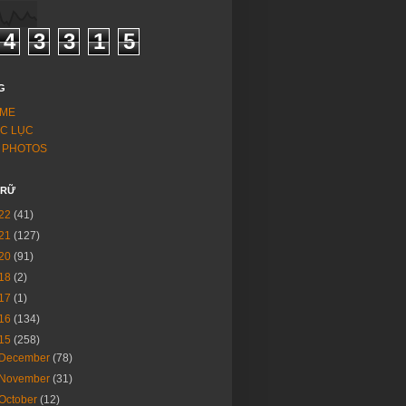
4
3
3
1
5
G
ME
C LỤC
 PHOTOS
TRỮ
22
(41)
21
(127)
20
(91)
18
(2)
17
(1)
16
(134)
15
(258)
December
(78)
November
(31)
October
(12)