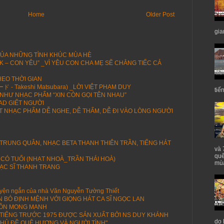
Home
Older Post
gia
CỦA NHỮNG TÌNH KHÚC MÙA HÈ
K – CON YÊU” _VÌ YÊU CON CHA MẸ SẼ CHẲNG TIẾC CẢ
HEO THỜI GIAN
 Takeshi Matsubara) _LỜI VIỆT PHẠM DUY
tiế
NHƯ NHẠC PHẨM “XIN CÒN GỌI TÊN NHAU”
AD GIẾT NGƯỜI
 NHẠC PHẨM DỄ NGHE, DỄ THẤM, DỄ ĐI VÀO LÒNG NGƯỜI
 TRUNG QUÂN, NHẠC BETA THANH THIÊN TRẦN, TIẾNG HÁT
và 
quê
 CÓ TUỔI (NHẠT NHOÀ_TRẦN THÁI HOÀ)
mùa
ẠC SĨ THANH TRANG
ện ngắn của nhà Văn Nguyễn Tường Thiết
N BÓ ĐỊNH MỆNH VỚI GIỌNG HÁT CA SĨ NGỌC LAN
HỒN MONG MANH
I TIẾNG TRƯỚC 1975 ĐƯỢC SẢN XUẤT BỞI NS DUY KHÁNH
do 
HỦ ĐỀ QUÊ HƯƠNG VÀ NGƯỜI TÌNH"