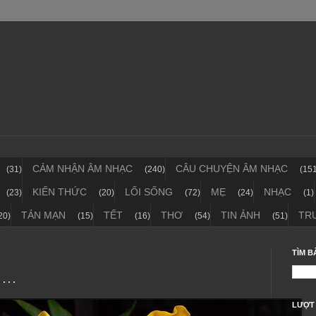
CẢM NHẬN ÂM NHẠC
CÂU CHUYỆN ÂM NHẠC
(31)
(240)
(15
KIẾN THỨC
LỐI SỐNG
MẸ
NHẠC
(23)
(20)
(72)
(24)
(1)
TẢN MẠN
TẾT
THƠ
TIN ẢNH
TR
20)
(15)
(16)
(54)
(51)
TÌM B
 …
LƯỢT