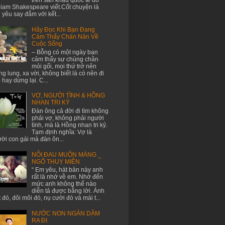
trên sân khấu quốc tế do
liam Shakespeare viết.Cốt chuyện là
h yêu say đắm với kết...
Hãy Đọc Khi Bạn Đang
Cảm Thấy Chán Nản Về
Cuộc Sống
– Bỗng có một ngày bạn
cảm thấy sự chùng chân
mỏi gối, mọi thứ trở nên
g lung, xa vời, không biết là có nên đi
p hay dừng lại. C...
VỢ, NGƯỜI TÌNH & HỒNG
NHAN TRI KỶ
Đàn ông cả đời đi tìm không
phải vợ, không phải người
tình, mà là Hồng nhan tri kỷ.
Tạm định nghĩa: Vợ là
ời con gái mà đàn ôn...
NỖI ĐAU MUỘN MÀNG _
NGÔ THUỴ MIÊN
“ Em yêu, hát bản này anh
rất là nhớ về em. Nhớ đến
mức anh không thể nào
diễn tả được bằng lời. Ánh
 đó, đôi môi đó, nụ cười đó và mái t...
NƯỚC NON NGÀN DẶM
RA ĐI