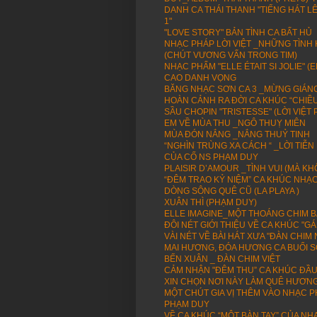
DANH CA THÁI THANH "TIẾNG HÁT L
1"
"LOVE STORY" BẢN TÌNH CA BẤT HỦ
NHẠC PHÁP LỜI VIỆT _NHỮNG TÌN
(CHÚT VƯƠNG VẤN TRONG TIM)
NHẠC PHẨM "ELLE ÉTAIT SI JOLIE" 
CAO DANH VỌNG
BĂNG NHẠC SƠN CA 3 _MỪNG GIÁNG 
HOÀN CẢNH RA ĐỜI CA KHÚC “CHIỀU
SẦU CHOPIN "TRISTESSE" (LỜI VIỆT
EM VỀ MÙA THU _NGÔ THUỴ MIÊN
MÙA ĐÓN NẮNG _NẮNG THUỶ TINH
“NGHÌN TRÙNG XA CÁCH “ _LỜI TIỄ
CỦA CỐ NS PHẠM DUY
PLAISIR D’AMOUR _TÌNH VUI (MÀ KH
“ĐÊM TRAO KỶ NIỆM” CA KHÚC NHẠ
DÒNG SÔNG QUÊ CŨ (LA PLAYA )
XUÂN THÌ (PHẠM DUY)
ELLE IMAGINE_MỘT THOÁNG CHIM BAY
ĐÔI NÉT GIỚI THIỆU VỀ CA KHÚC "
VÀI NÉT VỀ BÀI HÁT XƯA "ĐÀN CHI
MAI HƯƠNG, ĐÓA HƯƠNG CA BUỔI 
BẾN XUÂN _ ĐÀN CHIM VIỆT
CẢM NHẬN "ĐÊM THU” CA KHÚC ĐẦU
XIN CHỌN NƠI NÀY LÀM QUÊ HƯƠN
MỘT CHÚT GIA VỊ THÊM VÀO NHẠC P
PHẠM DUY
VỀ CA KHÚC “MỘT BÀN TAY” CỦA NH