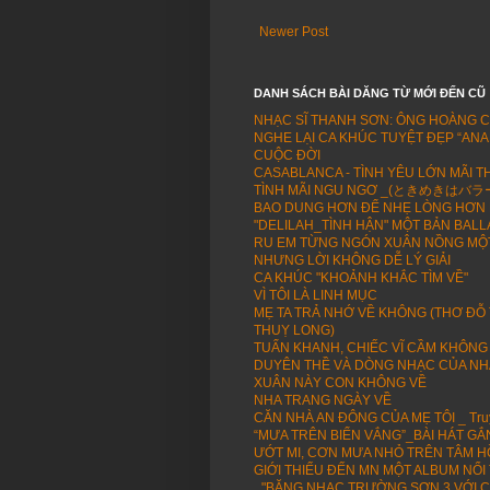
Newer Post
DANH SÁCH BÀI DĂNG TỪ MỚI ĐẾN CŨ
NHẠC SĨ THANH SƠN: ÔNG HOÀNG 
NGHE LẠI CA KHÚC TUYỆT ĐẸP “ANA
CUỘC ĐỜI
CASABLANCA - TÌNH YÊU LỚN MÃI T
TÌNH MÃI NGU NGƠ _(ときめきはバラード -
BAO DUNG HƠN ĐỂ NHẸ LÒNG HƠN 
"DELILAH_TÌNH HẬN" MỘT BẢN BALL
RU EM TỪNG NGÓN XUÂN NỒNG MỘT
NHƯNG LỜI KHÔNG DỄ LÝ GIẢI
CA KHÚC "KHOẢNH KHẮC TÌM VỀ"
VÌ TÔI LÀ LINH MỤC
MẸ TA TRẢ NHỚ VỀ KHÔNG (THƠ ĐỖ
THUỴ LONG)
TUẤN KHANH, CHIẾC VĨ CẦM KHÔNG
DUYÊN THỀ VÀ DÒNG NHẠC CỦA NH
XUÂN NÀY CON KHÔNG VỀ
NHA TRANG NGÀY VỀ
CĂN NHÀ AN ĐÔNG CỦA MẸ TÔI _ Truy
“MƯA TRÊN BIỂN VẮNG”_BÀI HÁT GẮ
ƯỚT MI, CƠN MƯA NHỎ TRÊN TÂM 
GIỚI THIẾU ĐẾN MN MỘT ALBUM NỔ
_"BĂNG NHẠC TRƯỜNG SƠN 3 VỚI C