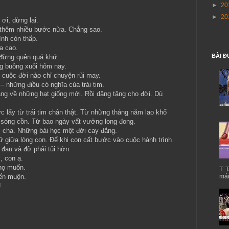
►
20
►
20
ơi, dừng lại.
i thêm nhiều bước nữa. Chẳng sao.
nh còn thấp.
a cao.
BÀI Đ
 đừng quên quá khứ.
g buông xuôi hôm nay.
 cuộc đời nào chỉ chuyện rủi may.
– những điều có nghĩa của trái tim.
ang về những hạt giống mới. Rồi dâng tặng cho đời. Dù
c lấy từ trái tim chân thật. Từ những tháng năm lao khổ
 sóng cồn. Từ bao ngày vất vưởng long đong.
i cha. Những bài học một đời cay đắng.
ữ giữa lòng con. Để khi con cất bước vào cuộc hành trình
 đau và đỡ phải tủi hờn.
, con ạ.
 họ muốn.
T: 
ến muộn.
máu
!