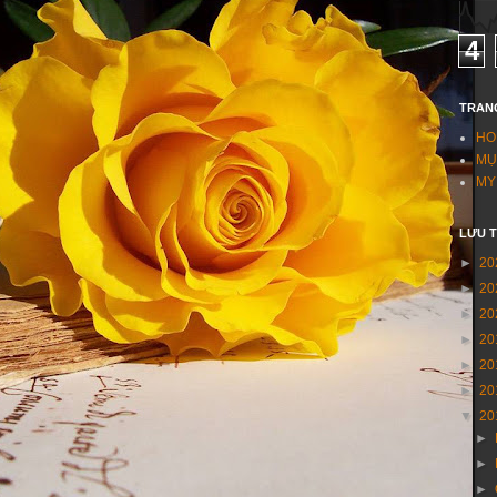
4
TRAN
HO
MỤ
MY
LƯU 
►
20
►
20
►
20
►
20
►
20
►
20
▼
20
►
►
►